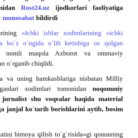
monidan
Rost24.uz
ijodkorlari faoliyatiga
y munosabat
bildirdi
hrining
«Ichki ishlar xodimlarining «ichki
a ko`z o`ngida o`lib ketishiga oz qolgan
nomli maqola Axborot va ommaviy
n o`rganib chiqildi.
a va uning hamkasblariga nisbatan Milliy
rganlari xodimlari tomonidan
noqonuniy
 jurnalist shu voqealar haqida material
a janjal ko`tarib borishlarini aytib, bosim
iyatini himoya qilish to`g`risida»gi qonunning