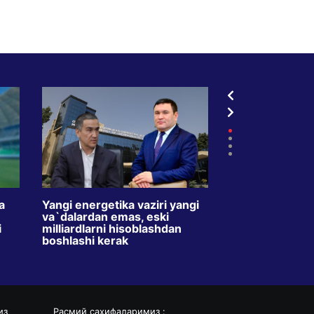
a
Yangi energetika vaziri yangi
TVdagi kredit r
va`dalardan emas, eski
oyda ikki barav
i
milliardlarni hisoblashdan
Maqsad – o`zbe
boshlashi kerak
o`rgatishmi?
из
Расмий саҳифаларимиз :