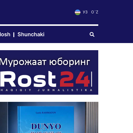
УЗ
O`Z
dosh
Shunchaki