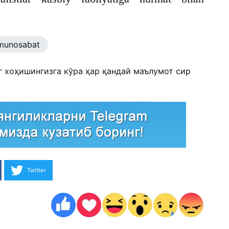
munosabat
г хоҳишингизга кўра ҳар қандай маълумот сир
Twitter