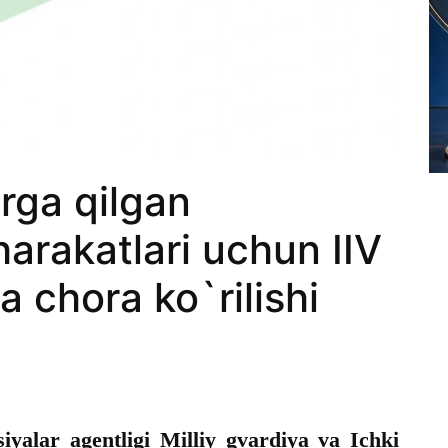
rga qilgan
arakatlari uchun IIV
 chora ko`rilishi
alar agentligi Milliy gvardiya va Ichki