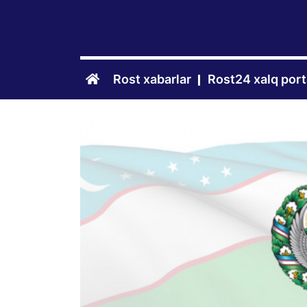
Rost xabarlar
Rost24 xalq port