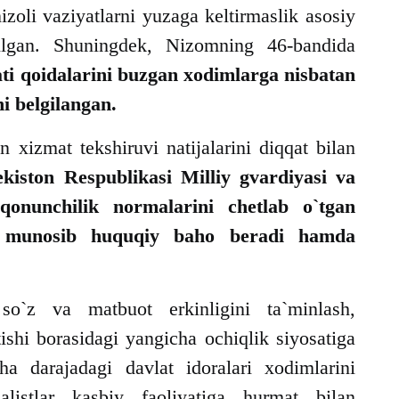
nizoli vaziyatlarni yuzaga keltirmaslik asosiy
tilgan. Shuningdek, Nizomning 46-bandida
i qoidalarini buzgan xodimlarga nisbatan
hi belgilangan.
izmat tekshiruvi natijalarini diqqat bilan
kiston Respublikasi Milliy gvardiyasi va
 qonunchilik normalarini chetlab o`tgan
iga munosib huquqiy baho beradi hamda
so`z va matbuot erkinligini ta`minlash,
atishi borasidagi yangicha ochiqlik siyosatiga
cha darajadagi davlat idoralari xodimlarini
listlar kasbiy faoliyatiga hurmat bilan