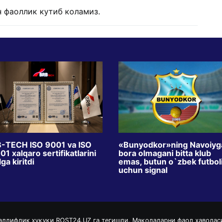
 фаоллик кутиб коламиз.
-TECH ISO 9001 va ISO
«Bunyodkor»ning Navoiyg
1 xalqaro sertifikatlarini
bora olmagani bitta klub
ga kiritdi
emas, butun o`zbek futbol
uchun signal
аллифлик ҳуқуқи ROST24.UZ га тегишли. Мақолаларни фаол ҳаволас