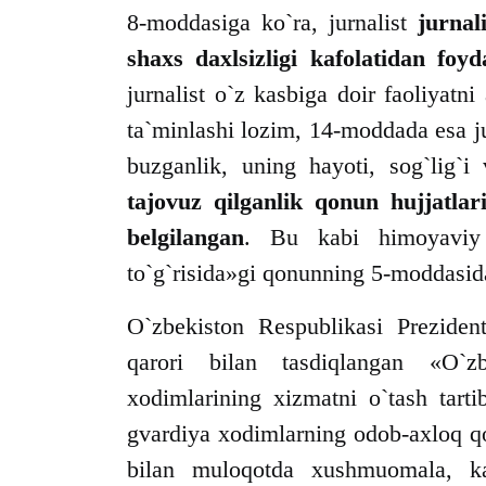
8-moddasiga ko`ra, jurnalist
jurnal
shaxs daxlsizligi kafolatidan foyd
jurnalist o`z kasbiga doir faoliyatn
ta`minlashi lozim, 14-moddada esa j
buzganlik, uning hayoti, sog`lig`
tajovuz qilganlik qonun hujjatlar
belgilangan
. Bu kabi himoyaviy 
to`g`risida»gi qonunning 5-moddasid
O`zbekiston Respublikasi Preziden
qarori bilan tasdiqlangan «O`zb
xodimlarining xizmatni o`tash tart
gvardiya xodimlarning odob-axloq qo
bilan muloqotda xushmuomala, ka