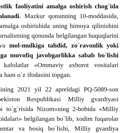
istlik faoliyatini amalga oshirish chog`ida
alanadi
. Mazkur qonunning 10-moddasida,
i amalga oshirishida uning himoya qilinishini
urnalistning qonunda belgilangan huquqlarini
i va
mol-mulkiga tahdid, zo`ravonlik yoki
iga muvofiq javobgarlikka sabab bo`lishi
kafolatlar «Ommaviy axborot vositalari
a ham o`z ifodasini topgan.
tining 2021 yil 22 apreldagi PQ-5089-son
ekiston Respublikasi Milliy gvardiyasi
ibi to`g`risida Nizom»ning 2-bobida «Milliy
idalari» belgilangan bo`lib, xodim fuqarolar
mtar va bosiq bo`lishi, Milliy gvardiya