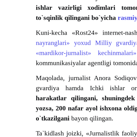
ishlar vazirligi xodimlari to
to`sqinlik qilingani bo`yicha
rasmi
Kuni-kecha «Rost24» internet-nas
nayranglari» yoxud Milliy gvardiy
«mardikor-jurnalist» kechinmalari»
kommunikasiyalar agentligi tomonida
Maqolada, jurnalist Anora Sodiqov
gvardiya hamda Ichki ishlar o
harakatlar qilingani, shuningdek
yozsa, 200 nafar ayol ishxona oldig
o`tkazilgani
bayon qilingan.
Ta`kidlash joizki, «Jurnalistlik faol