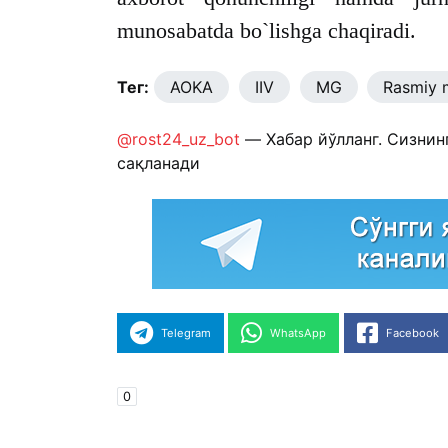
munosabatda bo`lishga chaqiradi.
Тег:
AOKA
IIV
MG
Rasmiy 
@rost24_uz_bot
— Хабар йўлланг. Сизнин
сақланади
Telegram
WhatsApp
Facebook
0