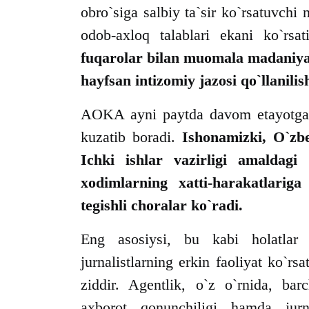
obro`siga salbiy ta`sir ko`rsatuvchi 
odob-axloq talablari ekani ko`rsa
fuqarolar bilan muomala madaniyat
hayfsan intizomiy jazosi qo`llanilis
AOKA ayni paytda davom etayotgan x
kuzatib boradi.
Ishonamizki, O`zbe
Ichki ishlar vazirligi amaldagi
xodimlarning xatti-harakatlar
tegishli choralar ko`radi.
Eng asosiysi, bu kabi holatlar 
jurnalistlarning erkin faoliyat ko`rs
ziddir. Agentlik, o`z o`rnida, bar
axborot qonunchiligi hamda jurna