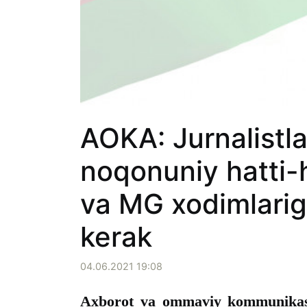
AOKA: Jurnalistla
noqonuniy hatti-h
va MG xodimlariga
kerak
04.06.2021 19:08
Axborot va ommaviy kommunikasiy