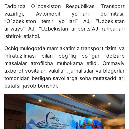
Tadbirda O`zbekiston Respublikasi Transport
vazirligi, Avtomobil yo`llari qo`mitasi,
“O`zbekiston temir yo`llari” AJ, “Uzbekistan
airways” AJ, “Uzbekistan airports”AJ rahbarlari
ishtirok etishdi.
Ochiq muloqotda mamlakatimiz transport tizimi va
infratuzilmasi bilan bog`liq bo`lgan dolzarb
masalalar atroflicha muhokama etildi. Ommaviy
axborot vositalari vakillari, jurnalistlar va blogerlar
tomonidan berilgan savollarga soha mutasaddilari
batafsil javob berishdi.