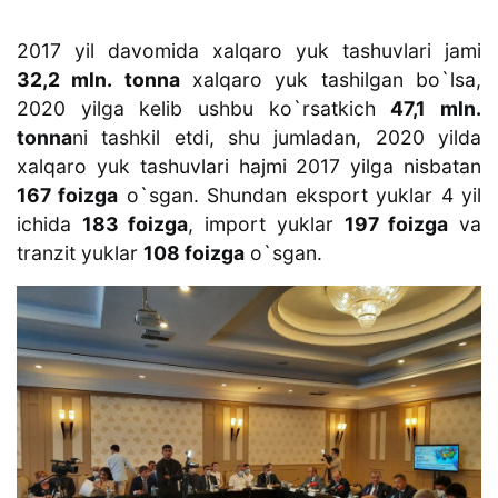
2017 yil davomida xalqaro yuk tashuvlari jami
32,2 mln. tonna
xalqaro yuk tashilgan bo`lsa,
2020 yilga kelib ushbu ko`rsatkich
47,1 mln.
tonna
ni tashkil etdi, shu jumladan, 2020 yilda
xalqaro yuk tashuvlari hajmi 2017 yilga nisbatan
167 foizga
o`sgan. Shundan eksport yuklar 4 yil
ichida
183 foizga
, import yuklar
197 foizga
va
tranzit yuklar
108 foizga
o`sgan.