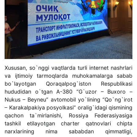
Xususan, so`nggi vaqtlarda turli internet nashrlari
va ijtimoiy tarmoqlarda muhokamalarga sabab
bo`layotgan Qoraqalpog`iston Respublikasi
hududidan o`tgan A-380 “G`uzor – Buxoro –
Nukus – Beyneu” avtomobil yo`lining “Qo`ng`irot
– Karakalpakiya posyolkasi” oralig`idagi qismining
qachon ta`mirlanishi, Rossiya Federasiyasiga
tashkil etilayotgan charter qatnovlari chipta
narxlarining nima sababdan qimmatligi,