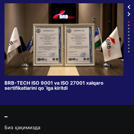
BRB-TECH ISO 9001 va ISO 27001 xalqaro
«Bun
sertifikatlarini qo`lga kiritdi
klub
Биз ҳақимизда