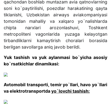
qachondan boshlab muntazam avia qatnovlarning
soni ko`paytirilishi, poezdlar harakatining qayta
tiklanishi, Uzbekistan airways aviakompaniyasi
tomonidan mahalliy va xalqaro yo`nalishlarda
chipta narxlari arozonlashuvi, Toshkent
metropoliteni vagonlarida yuzaga kelayotgan
tirbandliklarni kamaytirish choralari borasida
berilgan savollarga aniq javob berildi.
Yuk tashish va yuk aylanmasi bo`yicha asosiy
ko`rsatkichlar dinamikasi:
Avtomobil transporti, temir yo`llari, havo yo`llari
va elektrotransportda
yo`lovchi tashish: