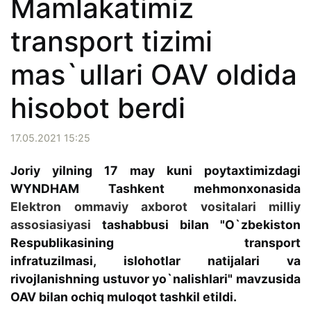
Mamlakatimiz
transport tizimi
mas`ullari OAV oldida
hisobot berdi
17.05.2021 15:25
Joriy yilning 17 may kuni poytaxtimizdagi
WYNDHAM Tashkent mehmonxonasida
Elektron ommaviy axborot vositalari milliy
assosiasiyasi
tashabbusi bilan "O`zbekiston
Respublikasining transport
infratuzilmasi, islohotlar natijalari va
rivojlanishning ustuvor yo`nalishlari" mavzusida
OAV bilan ochiq muloqot tashkil etildi.