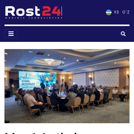
УЗ
O`Z