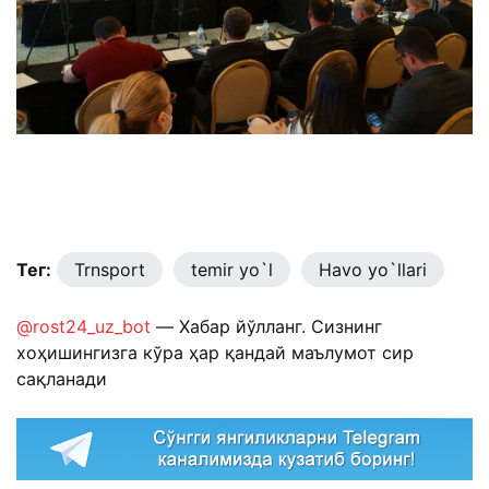
Тег:
Trnsport
temir yo`l
Havo yo`llari
@rost24_uz_bot
— Хабар йўлланг. Сизнинг
хоҳишингизга кўра ҳар қандай маълумот сир
сақланади