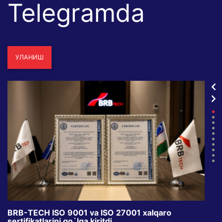
Telegramda
УЛАНИШ
BRB-TECH ISO 9001 va ISO 27001 xalqaro
«Bun
sertifikatlarini qo`lga kiritdi
klub