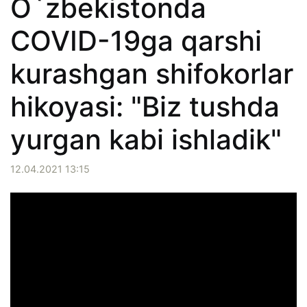
O`zbekistonda
COVID-19ga qarshi
kurashgan shifokorlar
hikoyasi: "Biz tushda
yurgan kabi ishladik"
12.04.2021 13:15