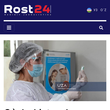
УЗ
O`Z