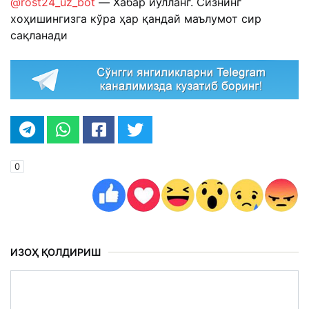
@rost24_uz_bot
— Хабар йўлланг. Сизнинг
хоҳишингизга кўра ҳар қандай маълумот сир
сақланади
0
ИЗОҲ ҚОЛДИРИШ