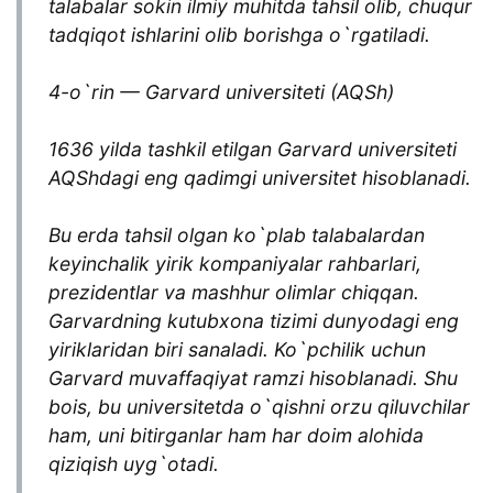
talabalar sokin ilmiy muhitda tahsil olib, chuqur
tadqiqot ishlarini olib borishga o`rgatiladi.
4-o`rin — Garvard universiteti (AQSh)
1636 yilda tashkil etilgan Garvard universiteti
AQShdagi eng qadimgi universitet hisoblanadi.
Bu erda tahsil olgan ko`plab talabalardan
keyinchalik yirik kompaniyalar rahbarlari,
prezidentlar va mashhur olimlar chiqqan.
Garvardning kutubxona tizimi dunyodagi eng
yiriklaridan biri sanaladi. Ko`pchilik uchun
Garvard muvaffaqiyat ramzi hisoblanadi. Shu
bois, bu universitetda o`qishni orzu qiluvchilar
ham, uni bitirganlar ham har doim alohida
qiziqish uyg`otadi.