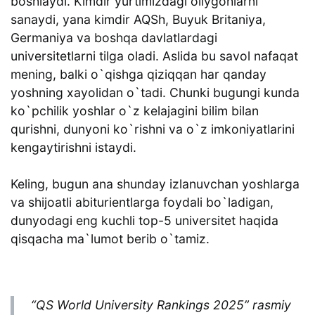
boshlaydi. Kimdir yurtimizdagi oliygohlarni
sanaydi, yana kimdir AQSh, Buyuk Britaniya,
Germaniya va boshqa davlatlardagi
universitetlarni tilga oladi. Aslida bu savol nafaqat
mening, balki o`qishga qiziqqan har qanday
yoshning xayolidan o`tadi. Chunki bugungi kunda
ko`pchilik yoshlar o`z kelajagini bilim bilan
qurishni, dunyoni ko`rishni va o`z imkoniyatlarini
kengaytirishni istaydi.
Keling, bugun ana shunday izlanuvchan yoshlarga
va shijoatli abiturientlarga foydali bo`ladigan,
dunyodagi eng kuchli top-5 universitet haqida
qisqacha ma`lumot berib o`tamiz.
“QS World University Rankings 2025” rasmiy