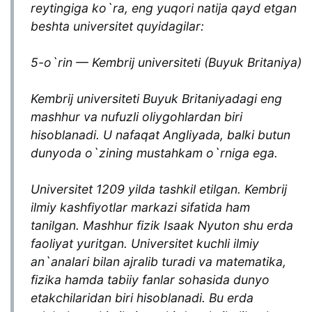
reytingiga ko`ra, eng yuqori natija qayd etgan
beshta universitet quyidagilar:
5-o`rin — Kembrij universiteti (Buyuk Britaniya)
Kembrij universiteti Buyuk Britaniyadagi eng
mashhur va nufuzli oliygohlardan biri
hisoblanadi. U nafaqat Angliyada, balki butun
dunyoda o`zining mustahkam o`rniga ega.
Universitet 1209 yilda tashkil etilgan. Kembrij
ilmiy kashfiyotlar markazi sifatida ham
tanilgan. Mashhur fizik Isaak Nyuton shu erda
faoliyat yuritgan. Universitet kuchli ilmiy
an`analari bilan ajralib turadi va matematika,
fizika hamda tabiiy fanlar sohasida dunyo
etakchilaridan biri hisoblanadi. Bu erda