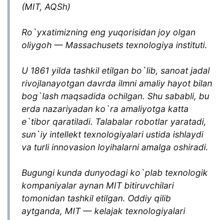
(MIT, AQSh)
Ro`yxatimizning eng yuqorisidan joy olgan
oliygoh — Massachusets texnologiya instituti.
U 1861 yilda tashkil etilgan bo`lib, sanoat jadal
rivojlanayotgan davrda ilmni amaliy hayot bilan
bog`lash maqsadida ochilgan. Shu sababli, bu
erda nazariyadan ko`ra amaliyotga katta
e`tibor qaratiladi. Talabalar robotlar yaratadi,
sun`iy intellekt texnologiyalari ustida ishlaydi
va turli innovasion loyihalarni amalga oshiradi.
Bugungi kunda dunyodagi ko`plab texnologik
kompaniyalar aynan MIT bitiruvchilari
tomonidan tashkil etilgan. Oddiy qilib
aytganda, MIT — kelajak texnologiyalari