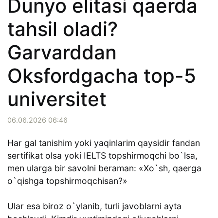
Dunyo elitasi qaerda
tahsil oladi?
Garvarddan
Oksfordgacha top-5
universitet
06.06.2026 06:46
Har gal tanishim yoki yaqinlarim qaysidir fandan
sertifikat olsa yoki IELTS topshirmoqchi bo`lsa,
men ularga bir savolni beraman: «Xo`sh, qaerga
o`qishga topshirmoqchisan?»
Ular esa biroz o`ylanib, turli javoblarni ayta