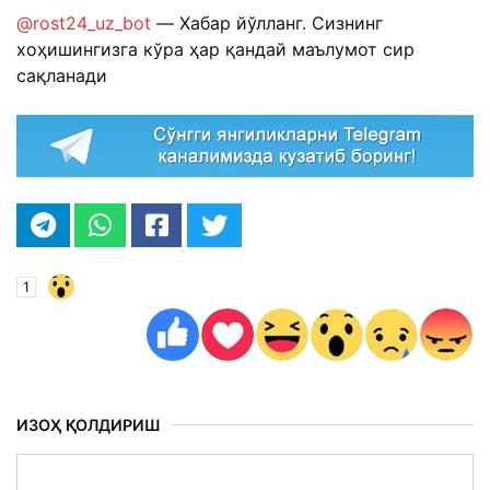
@rost24_uz_bot
— Хабар йўлланг. Сизнинг
хоҳишингизга кўра ҳар қандай маълумот сир
сақланади
1
ИЗОҲ ҚОЛДИРИШ