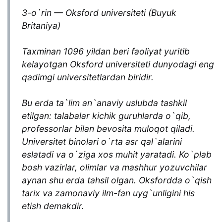
3-o`rin — Oksford universiteti (Buyuk
Britaniya)
Taxminan 1096 yildan beri faoliyat yuritib
kelayotgan Oksford universiteti dunyodagi eng
qadimgi universitetlardan biridir.
Bu erda ta`lim an`anaviy uslubda tashkil
etilgan: talabalar kichik guruhlarda o`qib,
professorlar bilan bevosita muloqot qiladi.
Universitet binolari o`rta asr qal`alarini
eslatadi va o`ziga xos muhit yaratadi. Ko`plab
bosh vazirlar, olimlar va mashhur yozuvchilar
aynan shu erda tahsil olgan. Oksfordda o`qish
tarix va zamonaviy ilm-fan uyg`unligini his
etish demakdir.