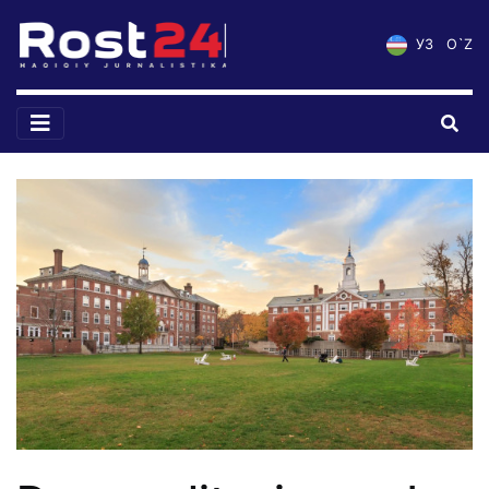
УЗ
O`Z