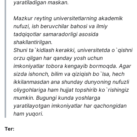
yaratiladigan maskan.
Mazkur reyting universitetlarning akademik
nufuzi, ish beruvchilar bahosi va ilmiy
tadqiqotlar samaradorligi asosida
shakllantirilgan.
Shuni ta`kidlash kerakki, universitetda o`qishni
orzu qilgan har qanday yosh uchun
imkoniyatlar tobora kengayib bormoqda. Agar
sizda ishonch, bilim va qiziqish bo`lsa, hech
ikkilanmasdan ana shunday dunyoning nufuzli
oliygohlariga ham hujjat topshirib ko`rishingiz
mumkin. Bugungi kunda yoshlarga
yaratilayotgan imkoniyatlar har qachongidan
ham yuqori.
Тег: