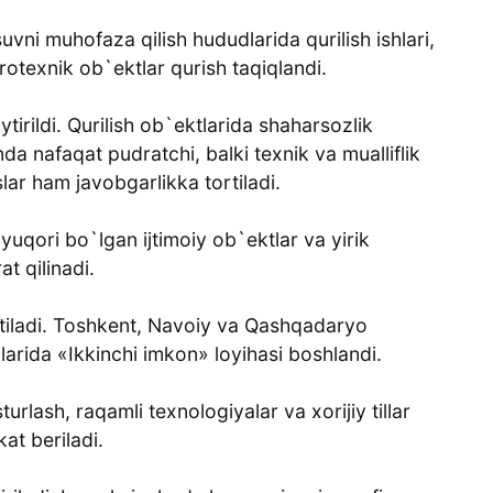
vni muhofaza qilish hududlarida qurilish ishlari,
otexnik ob`ektlar qurish taqiqlandi.
irildi. Qurilish ob`ektlarida shaharsozlik
da nafaqat pudratchi, balki texnik va mualliflik
ar ham javobgarlikka tortiladi.
uqori bo`lgan ijtimoiy ob`ektlar va yirik
t qilinadi.
tiladi. Toshkent, Navoiy va Qashqadaryo
alarida «Ikkinchi imkon» loyihasi boshlandi.
lash, raqamli texnologiyalar va xorijiy tillar
kat beriladi.