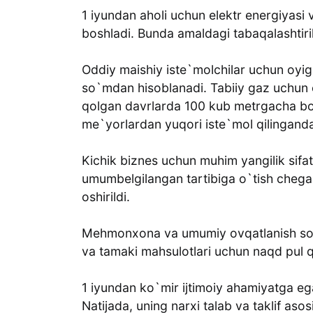
1 iyundan aholi uchun elektr energiyasi v
boshladi. Bunda amaldagi tabaqalashtiril
Oddiy maishiy iste`molchilar uchun oyi
so`mdan hisoblanadi. Tabiiy gaz uchun
qolgan davrlarda 100 kub metrgacha bo
me`yorlardan yuqori iste`mol qilinganda o
Kichik biznes uchun muhim yangilik sifa
umumbelgilangan tartibiga o`tish chega
oshirildi.
Mehmonxona va umumiy ovqatlanish sohas
va tamaki mahsulotlari uchun naqd pul qa
1 iyundan ko`mir ijtimoiy ahamiyatga ega
Natijada, uning narxi talab va taklif asos