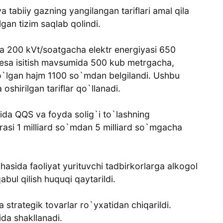
a tabiiy gazning yangilangan tariflari amal qila
gan tizim saqlab qolindi.
ga 200 kVt/soatgacha elektr energiyasi 650
 esa isitish mavsumida 500 kub metrgacha,
`lgan hajm 1100 so`mdan belgilandi. Ushbu
shirilgan tariflar qo`llanadi.
tida QQS va foyda solig`i to`lashning
rasi 1 milliard so`mdan 5 milliard so`mgacha
ida faoliyat yurituvchi tadbirkorlarga alkogol
bul qilish huquqi qaytarildi.
 strategik tovarlar ro`yxatidan chiqarildi.
ida shakllanadi.