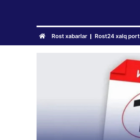
Rost xabarlar
Rost24 xalq port