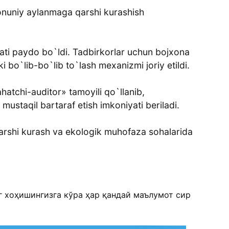
onuniy aylanmaga qarshi kurashish
yati paydo bo`ldi. Tadbirkorlar uchun bojxona
i bo`lib-bo`lib to`lash mexanizmi joriy etildi.
hatchi-auditor» tamoyili qo`llanib,
mustaqil bartaraf etish imkoniyati beriladi.
 qarshi kurash va ekologik muhofaza sohalarida
г хоҳишингизга кўра ҳар қандай маълумот сир