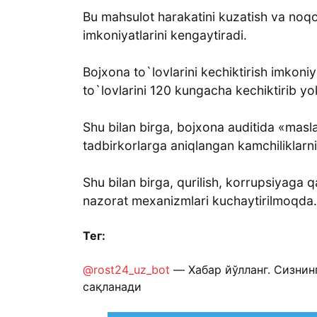
Bu mahsulot harakatini kuzatish va noq
imkoniyatlarini kengaytiradi.
Bojxona to`lovlarini kechiktirish imkoni
to`lovlarini 120 kungacha kechiktirib yok
Shu bilan birga, bojxona auditida «masla
tadbirkorlarga aniqlangan kamchiliklarni 
Shu bilan birga, qurilish, korrupsiyaga
nazorat mexanizmlari kuchaytirilmoqda.
Тег:
@rost24_uz_bot
— Хабар йўлланг. Сизнин
сақланади