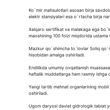
Ko`mir mahsulotlari asosan birja savdolari
elektr stansiyalari esa o`rtacha birja na
Xalqaro sertifikat va malakaga ega bo`l
maoshining 100 foizi miqdorida ustama 
Mazkur qo`shimcha to`lovlar Soliq qo`
hisobidan amalga oshiriladi.
Endilikda umumiy ovqatlanish muassasalar
haftalik muddatlarga ham rasmiy ishga q
Yangi tartib mehnat organlarining mobil 
oshiriladi.
Ugom daryosi davlat gidrologik tabiat yo