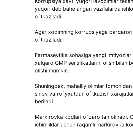
Korrupsiya xavfi yuqori lavozimlar teksh
yuqori deb baholangan vazifalarda ishl
o`tkaziladi.
Agar xodimning korrupsiyaga barqarorli
o`tkaziladi.
Farmasevtika sohasiga yangi imtiyozlar be
xalqaro GMP sertifikatlarini olish bilan
olishi mumkin.
Shuningdek, mahalliy olimlar tomonidan y
sinov va ro`yxatdan o`tkazish xarajatla
beriladi.
Markirovka kodlari o`zaro tan olinadi. 
ichimliklar uchun raqamli markirovka kodla