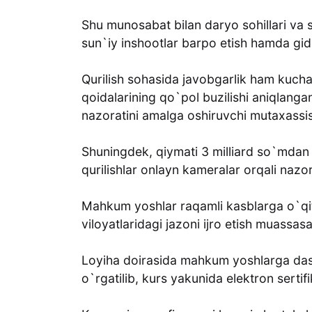
Shu munosabat bilan daryo sohillari va su
sun`iy inshootlar barpo etish hamda gidr
Qurilish sohasida javobgarlik ham kuchayt
qoidalarining qo`pol buzilishi aniqlangan
nazoratini amalga oshiruvchi mutaxassisl
Shuningdek, qiymati 3 milliard so`mdan y
qurilishlar onlayn kameralar orqali nazora
Mahkum yoshlar raqamli kasblarga o`qi
viloyatlaridagi jazoni ijro etish muassas
Loyiha doirasida mahkum yoshlarga dastur
o`rgatilib, kurs yakunida elektron sertifi