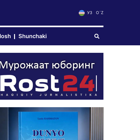
УЗ
O`Z
dosh
Shunchaki