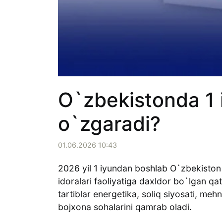
O`zbekistonda 1 
o`zgaradi?
01.06.2026 10:43
2026 yil 1 iyundan boshlab O`zbekiston 
idoralari faoliyatiga daxldor bo`lgan qa
tartiblar energetika, soliq siyosati, meh
bojxona sohalarini qamrab oladi.