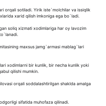
 orqali sotiladi. Yirik iste`molchilar va issiqlik
rxlarida xarid qilish imkoniga ega bo`ladi.
gan soliq xizmati xodimlariga har oy lavozim
to`lanadi.
mitasining maxsus jamg`armasi mablag`lari
i xodimlarni bir kunlik, bir necha kunlik yoki
abul qilishi mumkin.
ilovasi orqali soddalashtirilgan shaklda amalga
dgorligi sifatida muhofaza qilinadi.