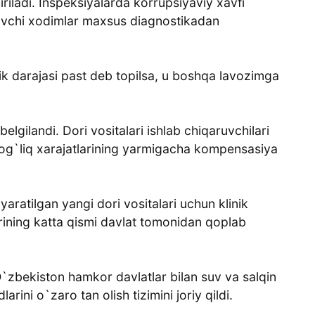
iriladi. Inspeksiyalarda korrupsiyaviy xavfi
ovchi xodimlar maxsus diagnostikadan
k darajasi past deb topilsa, u boshqa lavozimga
lgilandi. Dori vositalari ishlab chiqaruvchilari
 bog`liq xarajatlarining yarmigacha kompensasiya
aratilgan yangi dori vositalari uchun klinik
rining katta qismi davlat tomonidan qoplab
O`zbekiston hamkor davlatlar bilan suv va salqin
rini o`zaro tan olish tizimini joriy qildi.