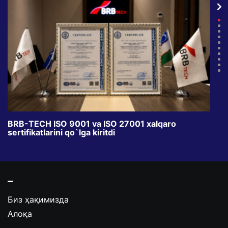
BRB-TECH ISO 9001 va ISO 27001 xalqaro
«Bun
sertifikatlarini qo`lga kiritdi
klub
Биз ҳақимизда
Алоқа