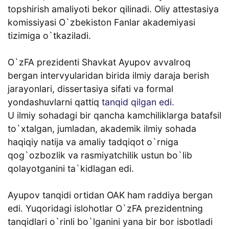
topshirish amaliyoti bekor qilinadi. Oliy attestasiya
komissiyasi O`zbekiston Fanlar akademiyasi
tizimiga o`tkaziladi.
O`zFA prezidenti Shavkat Ayupov avvalroq
bergan intervyularidan birida ilmiy daraja berish
jarayonlari, dissertasiya sifati va formal
yondashuvlarni qattiq
tanqid qilgan edi.
U ilmiy sohadagi bir qancha kamchiliklarga batafsil
to`xtalgan, jumladan, akademik ilmiy sohada
haqiqiy natija va amaliy tadqiqot o`rniga
qog`ozbozlik va rasmiyatchilik ustun bo`lib
qolayotganini ta`kidlagan edi.
Ayupov tanqidi ortidan OAK ham raddiya bergan
edi. Yuqoridagi islohotlar O`zFA prezidentning
tanqidlari o`rinli bo`lganini yana bir bor isbotladi