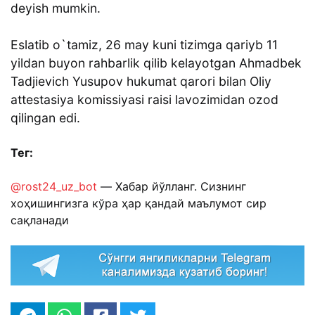
deyish mumkin.
Eslatib o`tamiz, 26 may kuni tizimga qariyb 11
yildan buyon rahbarlik qilib kelayotgan Ahmadbek
Tadjievich Yusupov hukumat qarori bilan Oliy
attestasiya komissiyasi raisi lavozimidan ozod
qilingan edi.
Тег:
@rost24_uz_bot
— Хабар йўлланг. Сизнинг
хоҳишингизга кўра ҳар қандай маълумот сир
сақланади