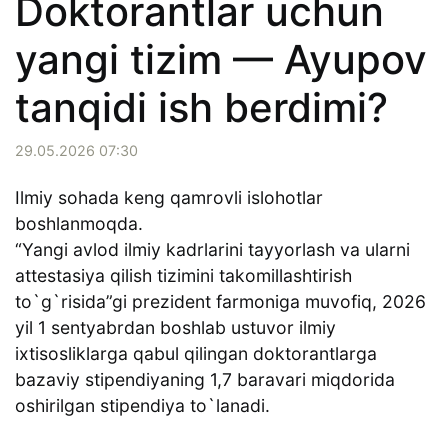
Doktorantlar uchun
yangi tizim — Ayupov
tanqidi ish berdimi?
29.05.2026 07:30
Ilmiy sohada keng qamrovli islohotlar
boshlanmoqda.
“Yangi avlod ilmiy kadrlarini tayyorlash va ularni
attestasiya qilish tizimini takomillashtirish
to`g`risida”gi prezident farmoniga muvofiq, 2026
yil 1 sentyabrdan boshlab ustuvor ilmiy
ixtisosliklarga qabul qilingan doktorantlarga
bazaviy stipendiyaning 1,7 baravari miqdorida
oshirilgan stipendiya to`lanadi.