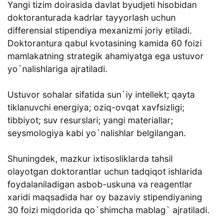
Yangi tizim doirasida davlat byudjeti hisobidan
doktoranturada kadrlar tayyorlash uchun
differensial stipendiya mexanizmi joriy etiladi.
Doktorantura qabul kvotasining kamida 60 foizi
mamlakatning strategik ahamiyatga ega ustuvor
yo`nalishlariga ajratiladi.
Ustuvor sohalar sifatida sun`iy intellekt; qayta
tiklanuvchi energiya; oziq-ovqat xavfsizligi;
tibbiyot; suv resurslari; yangi materiallar;
seysmologiya kabi yo`nalishlar belgilangan.
Shuningdek, mazkur ixtisosliklarda tahsil
olayotgan doktorantlar uchun tadqiqot ishlarida
foydalaniladigan asbob-uskuna va reagentlar
xaridi maqsadida har oy bazaviy stipendiyaning
30 foizi miqdorida qo`shimcha mablag` ajratiladi.