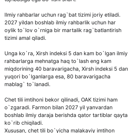
Ilmiy rahbarlar uchun rag`bat tizimi joriy etiladi.
2027 yildan boshlab ilmiy rahbarlik uchun har
oylik to`lov o`rniga bir martalik rag`batlantirish
tizimi amal qiladi.
Unga ko`ra, Xirsh indeksi 5 dan kam bo`lgan ilmiy
rahbarlarga mehnatga haq to`lash eng kam
miqdorining 40 baravarigacha, Xirsh indeksi 5 dan
yuqori bo`lganlarga esa, 80 baravarigacha
mablag` to`lanadi.
Chet tili imtihoni bekor qilinadi, OAK tizimi ham
o`zgaradi. Farmon bilan 2027 yil yanvardan
boshlab ilmiy daraja berishda qator tartiblar qayta
ko`rib chiqiladi.
Xususan, chet tili bo`yicha malakaviy imtihon