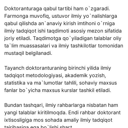
Doktoranturaga qabul tartibi ham o`zgaradi.
Farmonga muvofiq, ustuvor ilmiy yo`nalishlarga
qabul qilishda an`anaviy kirish imtihoni o`rniga
ilmiy tadqiqot ishi taqdimoti asosiy mezon sifatida
joriy etiladi. Taqdimotga qo`yiladigan talablar oliy
ta`lim muassasalari va ilmiy tashkilotlar tomonidan
mustaqil belgilanadi.
Tayanch doktoranturaning birinchi yilida ilmiy
tadqiqot metodologiyasi, akademik yozish,
statistika va ma`lumotlar tahlili, sohaviy maxsus
fanlar bo`yicha maxsus kurslar tashkil etiladi.
Bundan tashqari, ilmiy rahbarlarga nisbatan ham
yangi talablar kiritilmoqda. Endi rahbar doktorant
ixtisosligiga mos sohada amaliy ilmiy tadqiqot
tajribasiga ega bo`lishi shart.