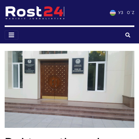
УЗ
O`Z