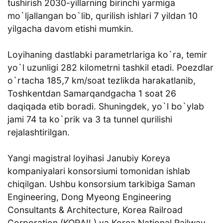
tushirish 2030-yillarning birinchi yarmiga
mo`ljallangan bo`lib, qurilish ishlari 7 yildan 10
yilgacha davom etishi mumkin.
Loyihaning dastlabki parametrlariga ko`ra, temir
yo`l uzunligi 282 kilometrni tashkil etadi. Poezdlar
o`rtacha 185,7 km/soat tezlikda harakatlanib,
Toshkentdan Samarqandgacha 1 soat 26
daqiqada etib boradi. Shuningdek, yo`l bo`ylab
jami 74 ta ko`prik va 3 ta tunnel qurilishi
rejalashtirilgan.
Yangi magistral loyihasi Janubiy Koreya
kompaniyalari konsorsiumi tomonidan ishlab
chiqilgan. Ushbu konsorsium tarkibiga Saman
Engineering, Dong Myeong Engineering
Consultants & Architecture, Korea Railroad
Corporation (KORAIL) va Korea National Railway