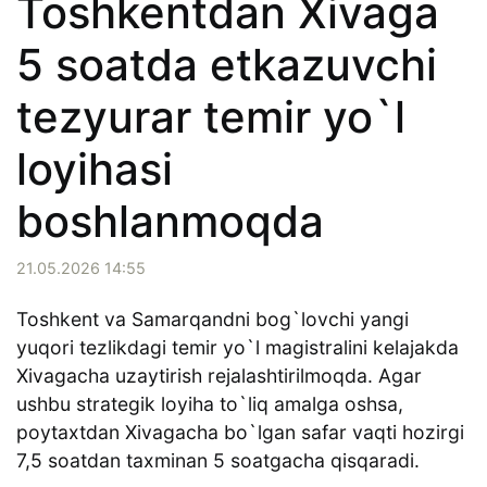
Toshkentdan Xivaga
5 soatda etkazuvchi
tezyurar temir yo`l
loyihasi
boshlanmoqda
21.05.2026 14:55
Toshkent va Samarqandni bog`lovchi yangi
yuqori tezlikdagi temir yo`l magistralini kelajakda
Xivagacha uzaytirish rejalashtirilmoqda. Agar
ushbu strategik loyiha to`liq amalga oshsa,
poytaxtdan Xivagacha bo`lgan safar vaqti hozirgi
7,5 soatdan taxminan 5 soatgacha qisqaradi.