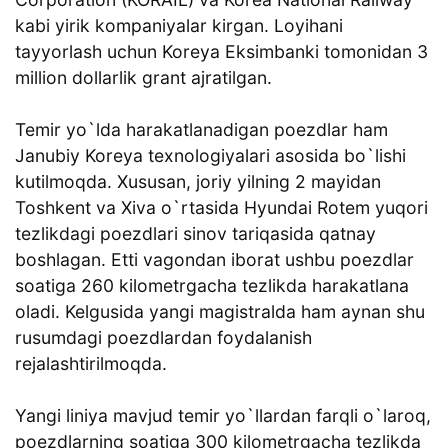
kabi yirik kompaniyalar kirgan. Loyihani
tayyorlash uchun Koreya Eksimbanki tomonidan 3
million dollarlik grant ajratilgan.
Temir yo`lda harakatlanadigan poezdlar ham
Janubiy Koreya texnologiyalari asosida bo`lishi
kutilmoqda. Xususan, joriy yilning 2 mayidan
Toshkent va Xiva o`rtasida Hyundai Rotem yuqori
tezlikdagi poezdlari sinov tariqasida qatnay
boshlagan. Etti vagondan iborat ushbu poezdlar
soatiga 260 kilometrgacha tezlikda harakatlana
oladi. Kelgusida yangi magistralda ham aynan shu
rusumdagi poezdlardan foydalanish
rejalashtirilmoqda.
Yangi liniya mavjud temir yo`llardan farqli o`laroq,
poezdlarning soatiga 300 kilometrgacha tezlikda