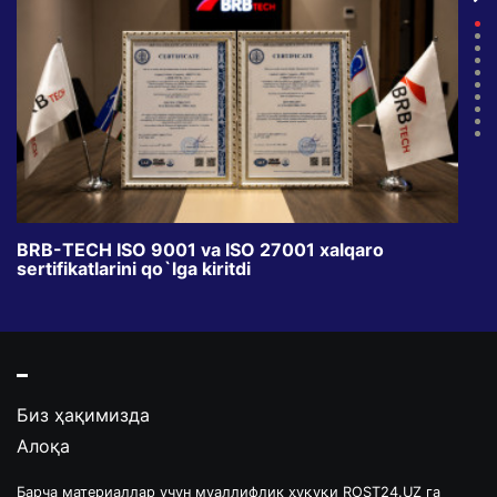
BRB-TECH ISO 9001 va ISO 27001 xalqaro
«Bun
sertifikatlarini qo`lga kiritdi
klub
Биз ҳақимизда
Алоқа
Барча материаллар учун муаллифлик ҳуқуқи ROST24.UZ га