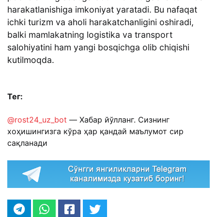
harakatlanishiga imkoniyat yaratadi. Bu nafaqat
ichki turizm va aholi harakatchanligini oshiradi,
balki mamlakatning logistika va transport
salohiyatini ham yangi bosqichga olib chiqishi
kutilmoqda.
Тег:
@rost24_uz_bot
— Хабар йўлланг. Сизнинг
хоҳишингизга кўра ҳар қандай маълумот сир
сақланади