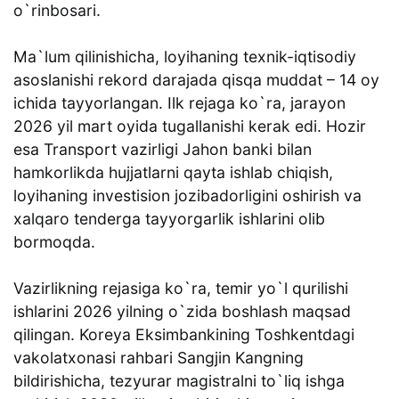
o`rinbosari.
Ma`lum qilinishicha, loyihaning texnik-iqtisodiy
asoslanishi rekord darajada qisqa muddat – 14 oy
ichida tayyorlangan. Ilk rejaga ko`ra, jarayon
2026 yil mart oyida tugallanishi kerak edi. Hozir
esa Transport vazirligi Jahon banki bilan
hamkorlikda hujjatlarni qayta ishlab chiqish,
loyihaning investision jozibadorligini oshirish va
xalqaro tenderga tayyorgarlik ishlarini olib
bormoqda.
Vazirlikning rejasiga ko`ra, temir yo`l qurilishi
ishlarini 2026 yilning o`zida boshlash maqsad
qilingan. Koreya Eksimbankining Toshkentdagi
vakolatxonasi rahbari Sangjin Kangning
bildirishicha, tezyurar magistralni to`liq ishga