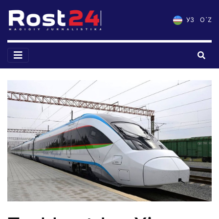
УЗ
O`Z