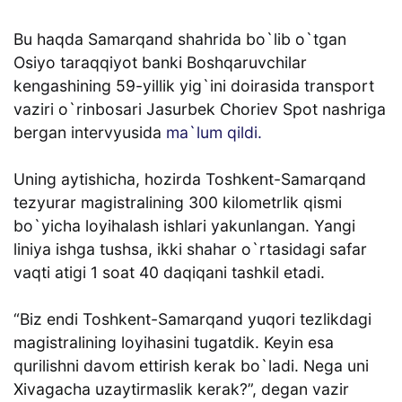
Bu haqda Samarqand shahrida bo`lib o`tgan
Osiyo taraqqiyot banki Boshqaruvchilar
kengashining 59-yillik yig`ini doirasida transport
vaziri o`rinbosari Jasurbek Choriev Spot nashriga
bergan intervyusida
ma`lum qildi.
Uning aytishicha, hozirda Toshkent-Samarqand
tezyurar magistralining 300 kilometrlik qismi
bo`yicha loyihalash ishlari yakunlangan. Yangi
liniya ishga tushsa, ikki shahar o`rtasidagi safar
vaqti atigi 1 soat 40 daqiqani tashkil etadi.
“Biz endi Toshkent-Samarqand yuqori tezlikdagi
magistralining loyihasini tugatdik. Keyin esa
qurilishni davom ettirish kerak bo`ladi. Nega uni
Xivagacha uzaytirmaslik kerak?”, degan vazir