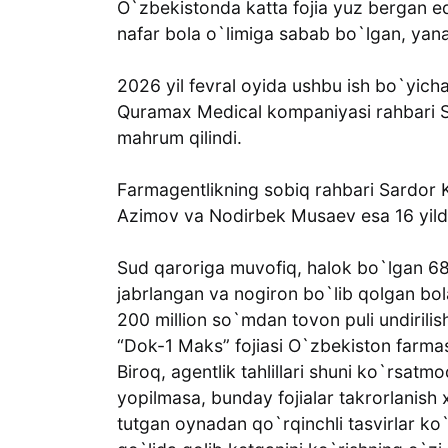
O`zbekistonda katta fojia yuz bergan e
nafar bola o`limiga sabab bo`lgan, yana
2026 yil fevral oyida ushbu ish bo`yicha
Quramax Medical kompaniyasi rahbari S
mahrum qilindi.
Farmagentlikning sobiq rahbari Sardor K
Azimov va Nodirbek Musaev esa 16 yilda
Sud qaroriga muvofiq, halok bo`lgan 68 
jabrlangan va nogiron bo`lib qolgan bola
200 million so`mdan tovon puli undirilish
“Dok-1 Maks” fojiasi O`zbekiston farmase
Biroq, agentlik tahlillari shuni ko`rsatm
yopilmasa, bunday fojialar takrorlanish 
tutgan oynadan qo`rqinchli tasvirlar ko