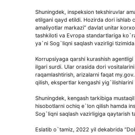
Shuningdek, inspeksion tekshiruvlar ama
etilgani qayd etildi. Hozirda dori ishlab 
amaliyotlar markazi” davlat unitar korxo
tashkiloti va Evropa standartlariga ko`
ya`ni Sog`liqni saqlash vazirligi tizimida
Korrupsiyaga qarshi kurashish agentligi s
ilgari surdi. Ular orasida dori vositalari
raqamlashtirish, arizalarni faqat my.gov
qilish, ekspertlar kengashi yig`ilishlarin
Shuningdek, kengash tarkibiga mustaqil oli
hisobotlarni ochiq e`lon qilish hamda in
Sog`liqni saqlash vazirligiga qaytarish ta
Eslatib o`tamiz, 2022 yil dekabrida “Do