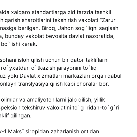
lda xalqaro standartlarga zid tarzda tashkil
chiqarish sharoitlarini tekshirish vakolati “Zarur
nasiga berilgan. Biroq, Jahon sog`liqni saqlash
ra, bunday vakolat bevosita davlat nazoratida,
 bo`lishi kerak.
ohani isloh qilish uchun bir qator takliflarni
ni ro`yxatdan o`tkazish jarayonini to`liq
.uz yoki Davlat xizmatlari markazlari orqali qabul
i onlayn translyasiya qilish kabi choralar bor.
mlar va amaliyotchilarni jalb qilish, yillik
speksion tekshiruv vakolatini to`g`ridan-to`g`ri
klif qilingan.
k-1 Maks” siropidan zaharlanish ortidan