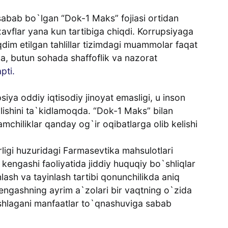
sabab bo`lgan “Dok-1 Maks” fojiasi ortidan
avflar yana kun tartibiga chiqdi. Korrupsiyaga
dim etilgan tahlillar tizimdagi muammolar faqat
cha, butun sohada shaffoflik va nazorat
pti.
iya oddiy iqtisodiy jinoyat emasligi, u inson
olishini ta`kidlamoqda. “Dok-1 Maks” bilan
chiliklar qanday og`ir oqibatlarga olib kelishi
irligi huzuridagi Farmasevtika mahsulotlari
 kengashi faoliyatida jiddiy huquqiy bo`shliqlar
ash va tayinlash tartibi qonunchilikda aniq
kengashning ayrim a`zolari bir vaqtning o`zida
shlagani manfaatlar to`qnashuviga sabab