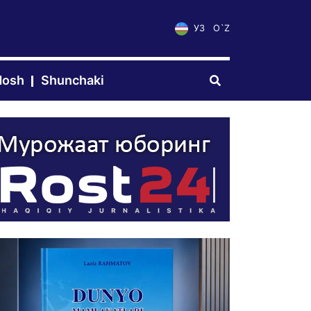
УЗ
O`Z
dosh
Shunchaki