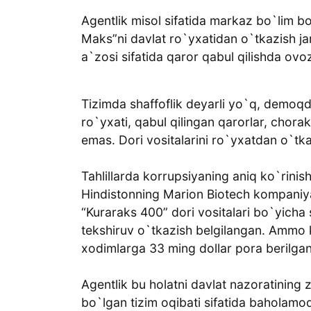
Agentlik misol sifatida markaz bo`lim b
Maks”ni davlat ro`yxatidan o`tkazish j
a`zosi sifatida qaror qabul qilishda ovo
Tizimda shaffoflik deyarli yo`q, demoqd
ro`yxati, qabul qilingan qarorlar, chorak
emas. Dori vositalarini ro`yxatdan o`tk
Tahlillarda korrupsiyaning aniq ko`rinis
Hindistonning Marion Biotech kompaniya
“Kuraraks 400” dori vositalari bo`yich
tekshiruv o`tkazish belgilangan. Ammo
xodimlarga 33 ming dollar pora berilgan
Agentlik bu holatni davlat nazoratining z
bo`lgan tizim oqibati sifatida baholamo