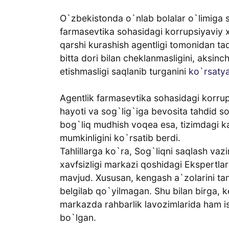
O`zbekistonda o`nlab bolalar o`limiga 
farmasevtika sohasidagi korrupsiyaviy x
qarshi kurashish agentligi tomonidan taq
bitta dori bilan cheklanmasligini, aksin
etishmasligi saqlanib turganini
ko`rsatya
Agentlik farmasevtika sohasidagi korrups
hayoti va sog`lig`iga bevosita tahdid s
bog`liq mudhish voqea esa, tizimdagi kam
mumkinligini ko`rsatib berdi.
Tahlillarga ko`ra, Sog`liqni saqlash vaz
xavfsizligi markazi qoshidagi Ekspertlar
mavjud. Xususan, kengash a`zolarini tanl
belgilab qo`yilmagan. Shu bilan birga, 
markazda rahbarlik lavozimlarida ham i
bo`lgan.