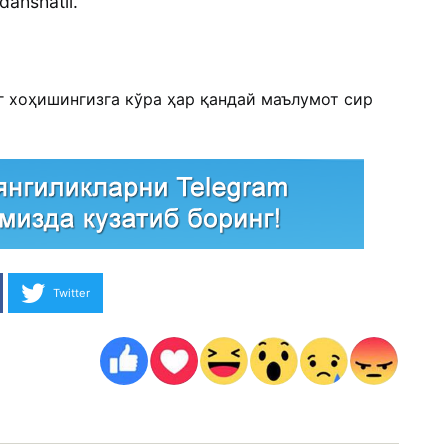
dahshatli.
г хоҳишингизга кўра ҳар қандай маълумот сир
Twitter