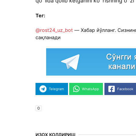
qo`lida qolib ketganini ko`rishning o`zi 
Тег:
@rost24_uz_bot
— Хабар йўлланг. Сизнин
сақланади
Telegram
WhatsApp
Facebook
0
ИЗОҲ ҚОЛДИРИШ