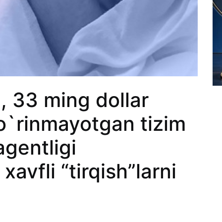
, 33 ming dollar
ko`rinmayotgan tizim
agentligi
avfli “tirqish”larni