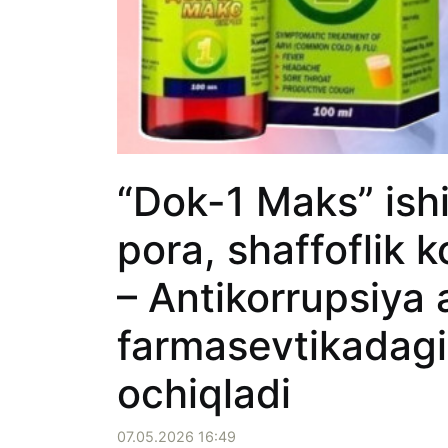
“Dok-1 Maks” ishi
pora, shaffoflik 
– Antikorrupsiya 
farmasevtikadagi x
ochiqladi
07.05.2026 16:49