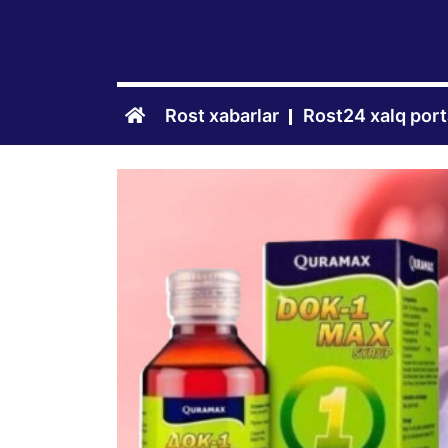
Rost xabarlar
Rost24 xalq port