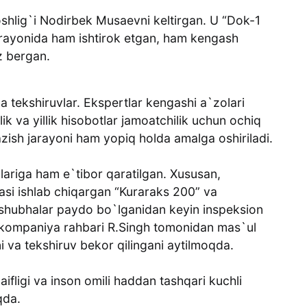
oshlig`i Nodirbek Musaevni keltirgan. U “Dok-1
arayonida ham ishtirok etgan, ham kengash
z bergan.
a tekshiruvlar. Ekspertlar kengashi a`zolari
lik va yillik hisobotlar jamoatchilik uchun ochiq
azish jarayoni ham yopiq holda amalga oshiriladi.
hlariga ham e`tibor qaratilgan. Xususan,
si ishlab chiqargan “Kuraraks 200” va
a shubhalar paydo bo`lganidan keyin inspeksion
 kompaniya rahbari R.Singh tomonidan mas`ul
i va tekshiruv bekor qilingani aytilmoqda.
aifligi va inson omili haddan tashqari kuchli
qda.