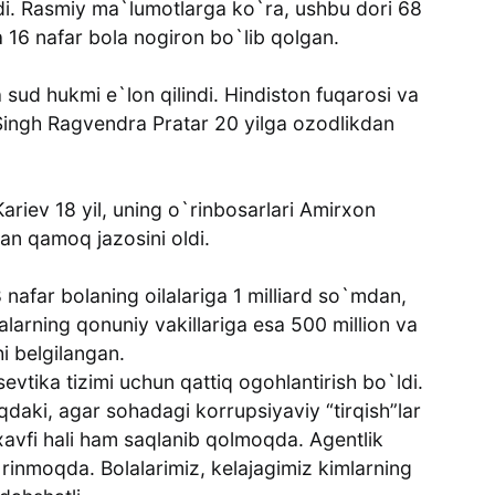
di. Rasmiy ma`lumotlarga ko`ra, ushbu dori 68
 16 nafar bola nogiron bo`lib qolgan.
 sud hukmi e`lon qilindi. Hindiston fuqarosi va
ingh Ragvendra Pratar 20 yilga ozodlikdan
ariev 18 yil, uning o`rinbosarlari Amirxon
n qamoq jazosini oldi.
nafar bolaning oilalariga 1 milliard so`mdan,
larning qonuniy vakillariga esa 500 million va
i belgilangan.
vtika tizimi uchun qattiq ogohlantirish bo`ldi.
oqdaki, agar sohadagi korrupsiyaviy “tirqish”lar
xavfi hali ham saqlanib qolmoqda. Agentlik
`rinmoqda. Bolalarimiz, kelajagimiz kimlarning