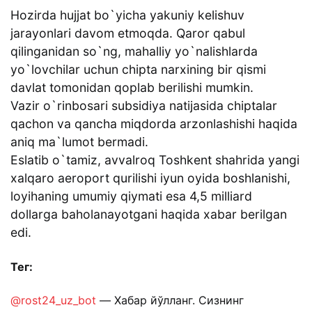
Hozirda hujjat bo`yicha yakuniy kelishuv
jarayonlari davom etmoqda. Qaror qabul
qilinganidan so`ng, mahalliy yo`nalishlarda
yo`lovchilar uchun chipta narxining bir qismi
davlat tomonidan qoplab berilishi mumkin.
Vazir o`rinbosari subsidiya natijasida chiptalar
qachon va qancha miqdorda arzonlashishi haqida
aniq ma`lumot bermadi.
Eslatib o`tamiz, avvalroq Toshkent shahrida yangi
xalqaro aeroport qurilishi iyun oyida boshlanishi,
loyihaning umumiy qiymati esa 4,5 milliard
dollarga baholanayotgani haqida xabar berilgan
edi.
Тег:
@rost24_uz_bot
— Хабар йўлланг. Сизнинг