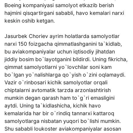
Boeing kompaniyasi samolyot etkazib berish
hajmini qisqartirgani sababli, havo kemalari narxi
keskin oshib ketgan.
Jasurbek Choriev ayrim holatlarda samolyotlar
narxi 150 foizgacha qimmatlashganini ta`kidlab,
bu aviakompaniyalar uchun iqtisodiy jihatdan
jiddiy bosim bo`layotganini bildirdi. Uning fikricha,
qimmat samolyotlarni yo`lovchilar soni kam
bo`lgan yo`nalishlarga qo`yish o`zini oqlamaydi.
Vazir o`rinbosari kichik samolyotlar orqali
chiptalarni avtomatik tarzda arzonlashtirish
mumkin degan qarash ham to`g`ri emasligini
aytdi. Uning ta`kidlashicha, kichik havo
kemalarida har bir o`rindiq tannarxi kattaroq
samolyotlarga nisbatan yuqori bo`lishi mumkin.
Shu sababli loukoster aviakompaniyalar asosan