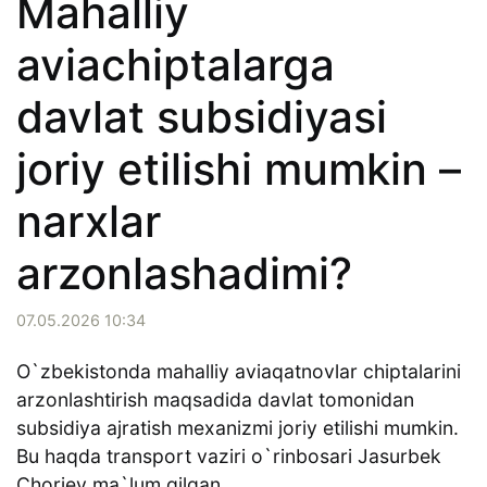
Mahalliy
aviachiptalarga
davlat subsidiyasi
joriy etilishi mumkin –
narxlar
arzonlashadimi?
07.05.2026 10:34
O`zbekistonda mahalliy aviaqatnovlar chiptalarini
arzonlashtirish maqsadida davlat tomonidan
subsidiya ajratish mexanizmi joriy etilishi mumkin.
Bu haqda transport vaziri o`rinbosari Jasurbek
Choriev ma`lum qilgan.