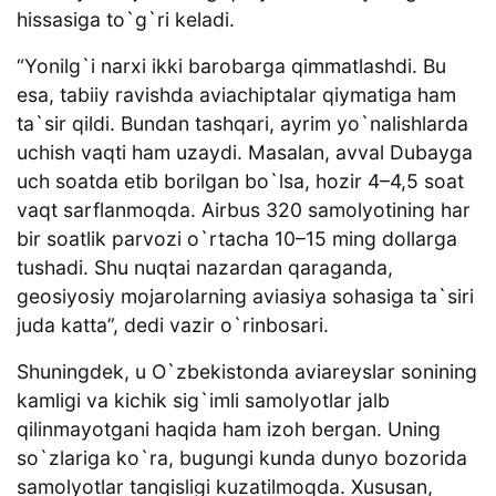
hissasiga to`g`ri keladi.
“Yonilg`i narxi ikki barobarga qimmatlashdi. Bu
esa, tabiiy ravishda aviachiptalar qiymatiga ham
ta`sir qildi. Bundan tashqari, ayrim yo`nalishlarda
uchish vaqti ham uzaydi. Masalan, avval Dubayga
uch soatda etib borilgan bo`lsa, hozir 4–4,5 soat
vaqt sarflanmoqda. Airbus 320 samolyotining har
bir soatlik parvozi o`rtacha 10–15 ming dollarga
tushadi. Shu nuqtai nazardan qaraganda,
geosiyosiy mojarolarning aviasiya sohasiga ta`siri
juda katta”, dedi vazir o`rinbosari.
Shuningdek, u O`zbekistonda aviareyslar sonining
kamligi va kichik sig`imli samolyotlar jalb
qilinmayotgani haqida ham izoh bergan. Uning
so`zlariga ko`ra, bugungi kunda dunyo bozorida
samolyotlar tanqisligi kuzatilmoqda. Xususan,