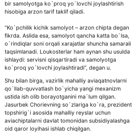
bir samolyotga ko`proq yo`lovchi joylashtirish
hisobiga arzon tarif taklif qiladi.
“Ko`pchilik kichik samolyot – arzon chipta degan
fikrda. Aslida esa, samolyot qancha katta bo`lsa,
o`rindiqlar soni orqali xarajatlar shuncha samarali
taqsimlanadi. Loukosterlar ham aynan shu usulda
ishlaydi: servisni qisqartiradi va samolyotga
ko`proq yo`lovchi joylashtiradi”, degan u.
Shu bilan birga, vazirlik mahalliy aviaqatnovlarni
qo`llab-quvvatlash bo`yicha yangi mexanizm
ustida ish olib borayotganini ma`lum qilgan.
Jasurbek Chorievning so`zlariga ko`ra, prezident
topshirig`i asosida mahalliy reyslar uchun
aviachiptalarni davlat tomonidan subsidiyalashga
oid qaror loyihasi ishlab chiqilgan.