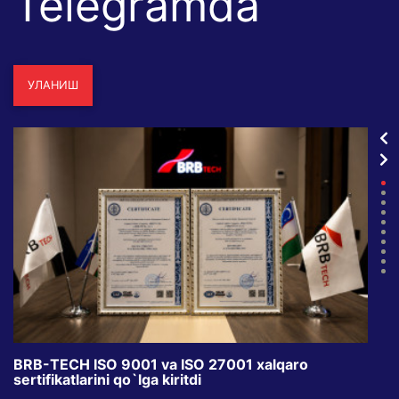
Telegramda
УЛАНИШ
BRB-TECH ISO 9001 va ISO 27001 xalqaro
«Bun
sertifikatlarini qo`lga kiritdi
klub