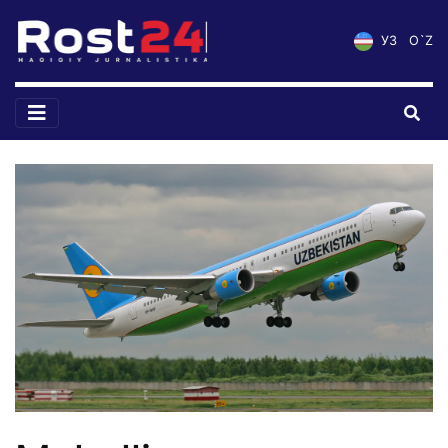
УЗ
O`Z