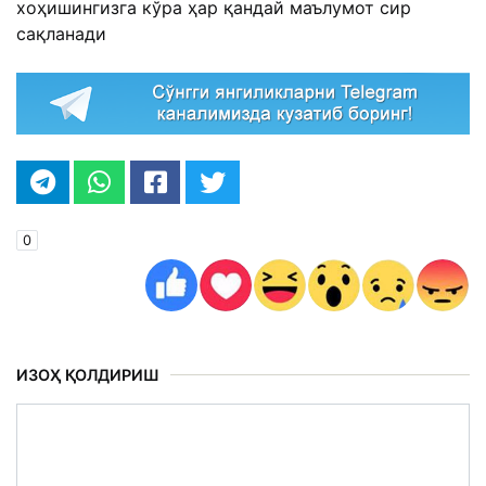
хоҳишингизга кўра ҳар қандай маълумот сир
сақланади
0
ИЗОҲ ҚОЛДИРИШ