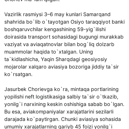
Vazirlik rasmiysi 3–6 may kunlari Samarqand
shahrida bo`lib o`tayotgan Osiyo taraqqiyot banki
boshqaruvchilar kengashining 59-yig`ilishi
doirasida transport sohasidagi bugungi murakkab
vaziyat va aviaqatnovlar bilan bog`liq dolzarb
muammolar haqida to`xtalgan. Uning
ta`kidlashicha, Yaqin Sharqdagi geosiyosiy
mojarolar xalqaro aviasiya bozoriga jiddiy ta`sir
ko`rsatgan.
Jasurbek Chorievga ko`ra, mintaqa portlarining
yopilishi neft logistikasiga salbiy ta`sir o`tkazib,
yonilg`i narxining keskin oshishiga sabab bo`lgan.
Bu esa, aviakompaniyalar xarajatlarini sezilarli
darajada ko`paytirgan. Chunki aviasiya sohasida
umumiy xarajatlarning qariyb 45 foizi yonilg`i