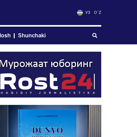
УЗ
O`Z
dosh
Shunchaki