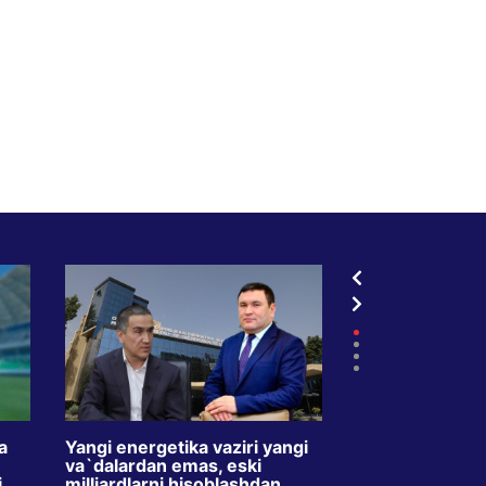
a
Yangi energetika vaziri yangi
TVdagi kredit r
va`dalardan emas, eski
oyda ikki barav
i
milliardlarni hisoblashdan
Maqsad – o`zbe