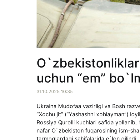
O`zbekistonliklar
uchun “em” bo`
31.10.2025 10:35
Ukraina Mudofaa vazirligi va Bosh razv
“Xochu jit” (“Yashashni xohlayman”) loy
Rossiya Qurolli kuchlari safida yollani
nafar O`zbekiston fuqarosining ism-sharif
tarmoqlardagi sahifalarida e`lon qilindi.