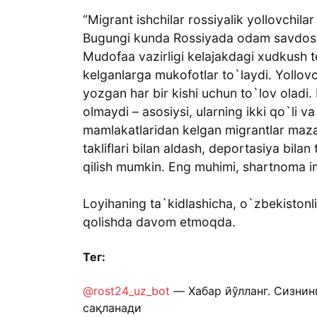
“Migrant ishchilar rossiyalik yollovchi
Bugungi kunda Rossiyada odam savdosi s
Mudofaa vazirligi kelajakdagi xudkush t
kelganlarga mukofotlar to`laydi. Yollovc
yozgan har bir kishi uchun to`lov oladi.
olmaydi – asosiysi, ularning ikki qo`li 
mamlakatlaridan kelgan migrantlar mazali 
takliflari bilan aldash, deportasiya bilan 
qilish mumkin. Eng muhimi, shartnoma i
Loyihaning ta`kidlashicha, o`zbekistonli
qolishda davom etmoqda.
Тег:
@rost24_uz_bot
— Хабар йўлланг. Сизнин
сақланади