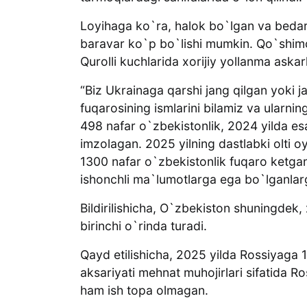
Loyihaga ko`ra, halok bo`lgan va bedar
baravar ko`p bo`lishi mumkin. Qo`shimc
Qurolli kuchlarida xorijiy yollanma ask
“Biz Ukrainaga qarshi jang qilgan yoki 
fuqarosining ismlarini bilamiz va ularni
498 nafar o`zbekistonlik, 2024 yilda e
imzolagan. 2025 yilning dastlabki olti o
1300 nafar o`zbekistonlik fuqaro ketgan.
ishonchli ma`lumotlarga ega bo`lganlarg
Bildirilishicha, O`zbekiston shuningdek,
birinchi o`rinda turadi.
Qayd etilishicha, 2025 yilda Rossiyaga 1
aksariyati mehnat muhojirlari sifatida
ham ish topa olmagan.