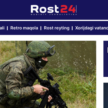
ali
Retro maqola
Rost reyting
Xorijdagi vatan