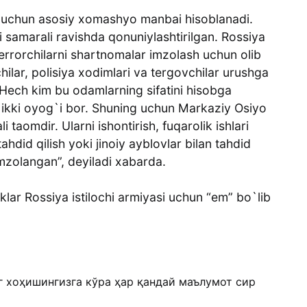
lar uchun asosiy xomashyo manbai hisoblanadi.
amarali ravishda qonuniylashtirilgan. Rossiya
errorchilarni shartnomalar imzolash uchun olib
hilar, polisiya xodimlari va tergovchilar urushga
 Hech kim bu odamlarning sifatini hisobga
va ikki oyog`i bor. Shuning uchun Markaziy Osiyo
taomdir. Ularni ishontirish, fuqarolik ishlari
tahdid qilish yoki jinoiy ayblovlar bilan tahdid
mzolangan”, deyiladi xabarda.
klar Rossiya istilochi armiyasi uchun “em” bo`lib
г хоҳишингизга кўра ҳар қандай маълумот сир