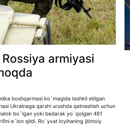
 Rossiya armiyasi
lmoqda
edka boshqarmasi ko`magida tashkil etilgan
ihasi Ukrainaga qarshi urushda qatnashish uchun
b, halok bo`lgan yoki bedarak yo`qolgan 481
ini e`lon qildi. Ro`yxat loyihaning ijtimoiy