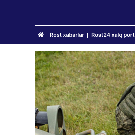
Rost xabarlar
Rost24 xalq port