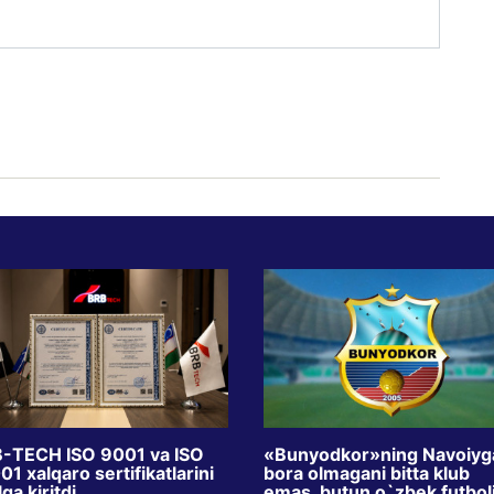
-TECH ISO 9001 va ISO
«Bunyodkor»ning Navoiyg
1 xalqaro sertifikatlarini
bora olmagani bitta klub
ga kiritdi
emas, butun o`zbek futbol