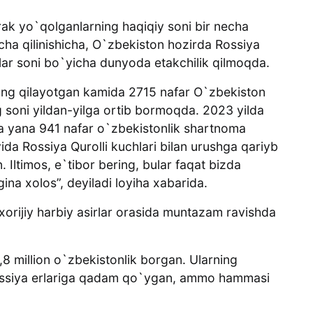
ak yo`qolganlarning haqiqiy soni bir necha
ha qilinishicha, O`zbekiston hozirda Rossiya
arlar soni bo`yicha dunyoda etakchilik qilmoqda.
jang qilayotgan kamida 2715 nafar O`zbekiston
ng soni yildan-yilga ortib bormoqda. 2023 yilda
sa yana 941 nafar o`zbekistonlik shartnoma
yida Rossiya Qurolli kuchlari bilan urushga qariyb
 Iltimos, e`tibor bering, bular faqat bizda
ina xolos”, deyiladi loyiha xabarida.
 xorijiy harbiy asirlar orasida muntazam ravishda
,8 million o`zbekistonlik borgan. Ularning
 Rossiya erlariga qadam qo`ygan, ammo hammasi