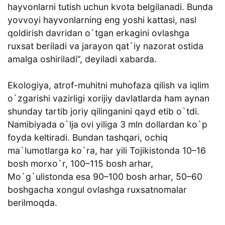
hayvonlarni tutish uchun kvota belgilanadi. Bunda
yovvoyi hayvonlarning eng yoshi kattasi, nasl
qoldirish davridan o`tgan erkagini ovlashga
ruxsat beriladi va jarayon qat`iy nazorat ostida
amalga oshiriladi”, deyiladi xabarda.
Ekologiya, atrof-muhitni muhofaza qilish va iqlim
o`zgarishi vazirligi xorijiy davlatlarda ham aynan
shunday tartib joriy qilinganini qayd etib o`tdi.
Namibiyada o`lja ovi yiliga 3 mln dollardan ko`p
foyda keltiradi. Bundan tashqari, ochiq
ma`lumotlarga ko`ra, har yili Tojikistonda 10–16
bosh morxo`r, 100–115 bosh arhar,
Mo`g`ulistonda esa 90–100 bosh arhar, 50–60
boshgacha xongul ovlashga ruxsatnomalar
berilmoqda.