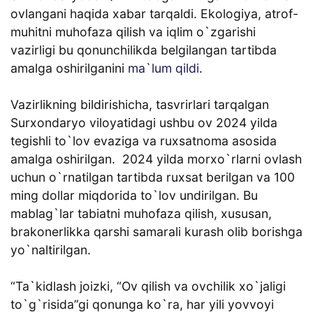
ovlangani haqida xabar tarqaldi. Ekologiya, atrof-
muhitni muhofaza qilish va iqlim o`zgarishi
vazirligi bu qonunchilikda belgilangan tartibda
amalga oshirilganini
ma`lum qildi
.
Vazirlikning bildirishicha, tasvrirlari tarqalgan
Surxondaryo viloyatidagi ushbu ov 2024 yilda
tegishli to`lov evaziga va ruxsatnoma asosida
amalga oshirilgan. 2024 yilda morxo`rlarni ovlash
uchun o`rnatilgan tartibda ruxsat berilgan va 100
ming dollar miqdorida to`lov undirilgan. Bu
mablag`lar tabiatni muhofaza qilish, xususan,
brakonerlikka qarshi samarali kurash olib borishga
yo`naltirilgan.
“Ta`kidlash joizki, “Ov qilish va ovchilik xo`jaligi
to`g`risida”gi qonunga ko`ra, har yili yovvoyi