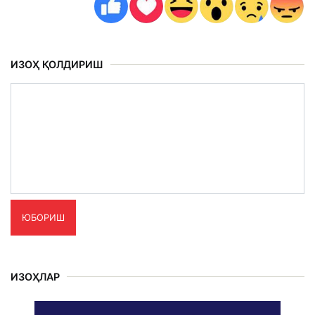
ИЗОҲ ҚОЛДИРИШ
ЮБОРИШ
ИЗОҲЛАР