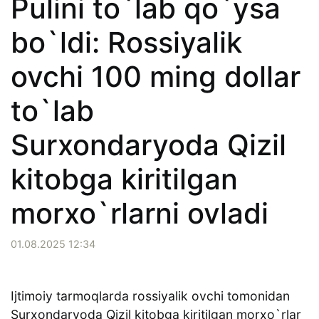
Pulini to`lab qo`ysa
bo`ldi: Rossiyalik
ovchi 100 ming dollar
to`lab
Surxondaryoda Qizil
kitobga kiritilgan
morxo`rlarni ovladi
01.08.2025 12:34
Ijtimoiy tarmoqlarda rossiyalik ovchi tomonidan
Surxondaryoda Qizil kitobga kiritilgan morxo`rlar