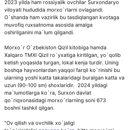
2023 yilda ham rossiyalik ovchilar Surxondaryo
viloyati hududida morxo`rlarni ovlagandi.
O`shanda ham vazirlik bu tasdiqlangan kvotaga
muvofiq ruxsatnoma asosida amalga
oshirilganini ma`lum qilgandi.
Morxo`r O`zbekiston Qizil kitobiga hamda
Xalqaro TMXI Qizil ro`yxatiga kiritilgan, yo`qolib
ketish yoqasida turgan, lokal kenja turdir. Uning
boshqa hayvonlardan yaqqol farqli ko`rinishi bu
ularning yoshi katta takalaridagi buralgan katta va
uzun (90-100 sm) shoxlaridir. 2024 yildagi
ma`lumotlarga ko`ra, Surxon davlat
qo`riqxonasidagi morxo`rlarning soni 673
boshni tashkil qilgan.
“Ov qilish va ovchilik xo`jaligi