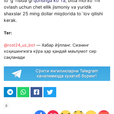
to`g`risida”gi
qonunga ko`ra
, bitta morxo`rni
ovlash uchun chet ellik jismoniy va yuridik
shaxslar 25 ming dollar miqdorida to`lov qilishi
kerak.
Тег:
@rost24_uz_bot
— Хабар йўлланг. Сизнинг
хоҳишингизга кўра ҳар қандай маълумот сир
сақланади
0