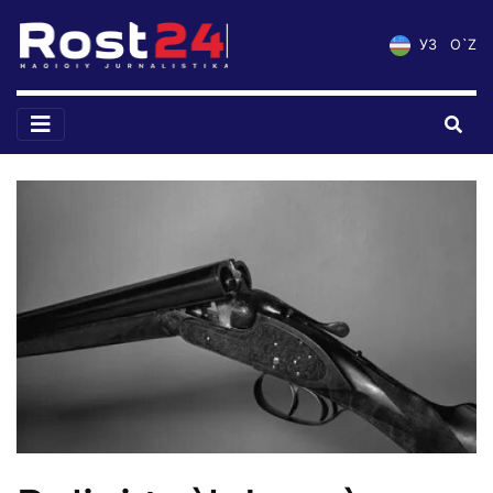
УЗ
O`Z