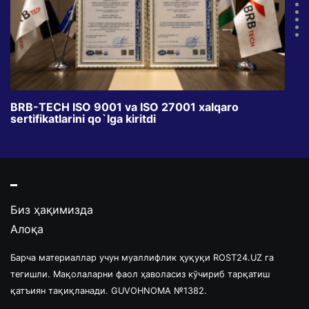
BRB-TECH ISO 9001 va ISO 27001 xalqaro
«Bun
sertifikatlarini qo`lga kiritdi
klub
Биз ҳақимизда
Алоқа
Барча материаллар учун муаллифлик ҳуқуқи ROST24.UZ га
тегишли. Мақолаларни фаол ҳаволасиз кўчириб тарқатиш
қатъиян тақиқланади. GUVOHNOMA №1382.