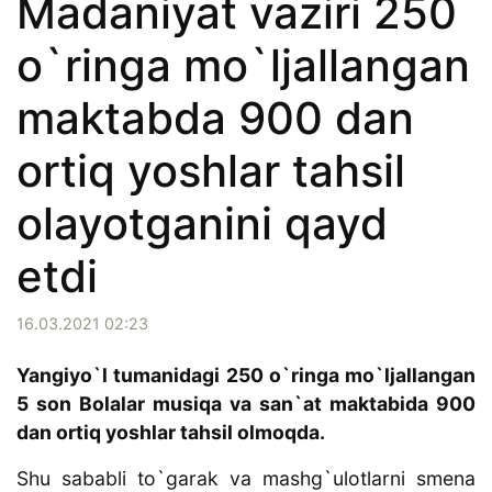
Madaniyat vaziri 250
o`ringa mo`ljallangan
maktabda 900 dan
ortiq yoshlar tahsil
olayotganini qayd
etdi
16.03.2021 02:23
Yangiyo`l tumanidagi 250 o`ringa mo`ljallangan
5 son Bolalar musiqa va san`at maktabida 900
dan ortiq yoshlar tahsil olmoqda.
Shu sababli to`garak va mashg`ulotlarni smena