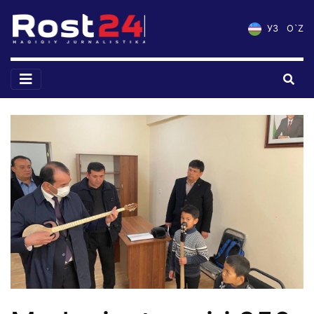
УЗ
O`Z