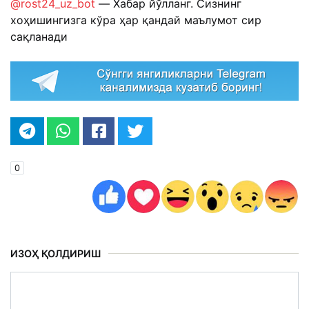
@rost24_uz_bot
— Хабар йўлланг. Сизнинг
хоҳишингизга кўра ҳар қандай маълумот сир
сақланади
0
ИЗОҲ ҚОЛДИРИШ