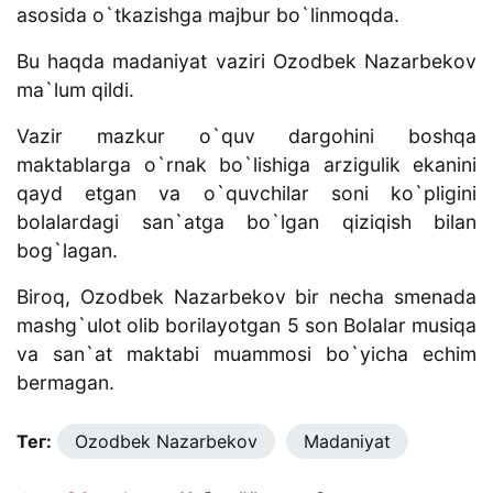
asosida o`tkazishga majbur bo`linmoqda.
Bu haqda madaniyat vaziri Ozodbek Nazarbekov
ma`lum qildi.
Vazir mazkur o`quv dargohini boshqa
maktablarga o`rnak bo`lishiga arzigulik ekanini
qayd etgan va o`quvchilar soni ko`pligini
bolalardagi san`atga bo`lgan qiziqish bilan
bog`lagan.
Biroq, Ozodbek Nazarbekov bir necha smenada
mashg`ulot olib borilayotgan 5 son Bolalar musiqa
va san`at maktabi muammosi bo`yicha echim
bermagan.
Тег:
Ozodbek Nazarbekov
Madaniyat