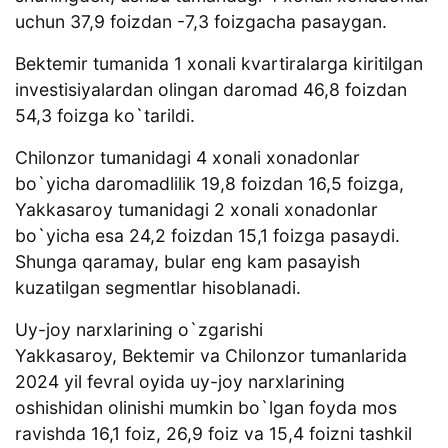
uchun 37,9 foizdan -7,3 foizgacha pasaygan.
Bektemir tumanida 1 xonali kvartiralarga kiritilgan
investisiyalardan olingan daromad 46,8 foizdan
54,3 foizga ko`tarildi.
Chilonzor tumanidagi 4 xonali xonadonlar
bo`yicha daromadlilik 19,8 foizdan 16,5 foizga,
Yakkasaroy tumanidagi 2 xonali xonadonlar
bo`yicha esa 24,2 foizdan 15,1 foizga pasaydi.
Shunga qaramay, bular eng kam pasayish
kuzatilgan segmentlar hisoblanadi.
Uy-joy narxlarining o`zgarishi
Yakkasaroy, Bektemir va Chilonzor tumanlarida
2024 yil fevral oyida uy-joy narxlarining
oshishidan olinishi mumkin bo`lgan foyda mos
ravishda 16,1 foiz, 26,9 foiz va 15,4 foizni tashkil