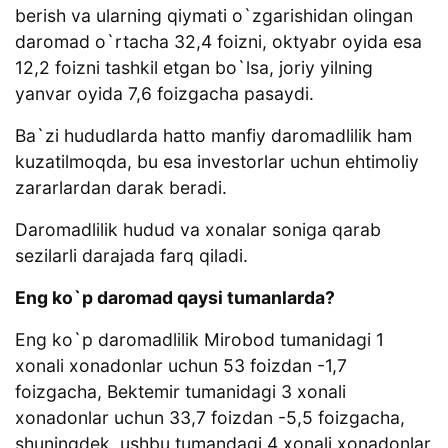
berish va ularning qiymati o`zgarishidan olingan
daromad o`rtacha 32,4 foizni, oktyabr oyida esa
12,2 foizni tashkil etgan bo`lsa, joriy yilning
yanvar oyida 7,6 foizgacha pasaydi.
Ba`zi hududlarda hatto manfiy daromadlilik ham
kuzatilmoqda, bu esa investorlar uchun ehtimoliy
zararlardan darak beradi.
Daromadlilik hudud va xonalar soniga qarab
sezilarli darajada farq qiladi.
Eng ko`p daromad qaysi tumanlarda?
Eng ko`p daromadlilik Mirobod tumanidagi 1
xonali xonadonlar uchun 53 foizdan -1,7
foizgacha, Bektemir tumanidagi 3 xonali
xonadonlar uchun 33,7 foizdan -5,5 foizgacha,
shuningdek, ushbu tumandagi 4 xonali xonadonlar