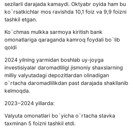
sezilarli darajada kamaydi. Oktyabr oyida ham bu
ko`rsatkichlar mos ravishda 10,1 foiz va 9,9 foizni
tashkil etgan.
Ko`chmas mulkka sarmoya kiritish bank
omonatlariga qaraganda kamroq foydali bo`lib
qoldi
2024 yilning yarmidan boshlab uy-joyga
investisiyalar daromadliligi jismoniy shaxslarning
milliy valyutadagi depozitlardan olinadigan
o`rtacha daromadlilikdan past darajada shakllanib
kelmoqda.
2023−2024 yillarda:
Valyuta omonatlari bo`yicha o`rtacha stavka
taxminan 5 foizni tashkil etdi.