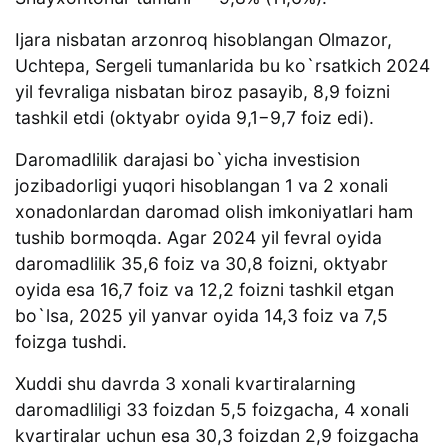
Ijara nisbatan arzonroq hisoblangan Olmazor,
Uchtepa, Sergeli tumanlarida bu ko`rsatkich 2024
yil fevraliga nisbatan biroz pasayib, 8,9 foizni
tashkil etdi (oktyabr oyida 9,1−9,7 foiz edi).
Daromadlilik darajasi bo`yicha investision
jozibadorligi yuqori hisoblangan 1 va 2 xonali
xonadonlardan daromad olish imkoniyatlari ham
tushib bormoqda. Agar 2024 yil fevral oyida
daromadlilik 35,6 foiz va 30,8 foizni, oktyabr
oyida esa 16,7 foiz va 12,2 foizni tashkil etgan
bo`lsa, 2025 yil yanvar oyida 14,3 foiz va 7,5
foizga tushdi.
Xuddi shu davrda 3 xonali kvartiralarning
daromadliligi 33 foizdan 5,5 foizgacha, 4 xonali
kvartiralar uchun esa 30,3 foizdan 2,9 foizgacha