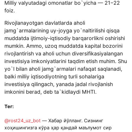
Milliy valyutadagi omonatlar bo`yicha — 21−22
foiz.
Rivojlanayotgan davlatlarda aholi
jamg`armalarining uy-joyga yo`naltirilishi qisqa
muddatda ijtimoiy-iqtisodiy barqarorlikni oshirishi
mumkin. Ammo, uzoq muddatda kapital bozorini
rivojlantirish va aholi uchun diversifikasiyalangan
investisiya imkoniyatlarini taqdim etish muhim. Shu
yo`l bilan aholi jamg`armalari nafaqat saqlanadi,
balki milliy iqtisodiyotning turli sohalariga
investisiya qilingach, yanada jadal rivojlanish
imkonini berad, deb ta`kidlaydi MHTI.
Тег:
@rost24_uz_bot
— Хабар йўлланг. Сизнинг
хоҳишингизга кўра ҳар қандай маълумот сир