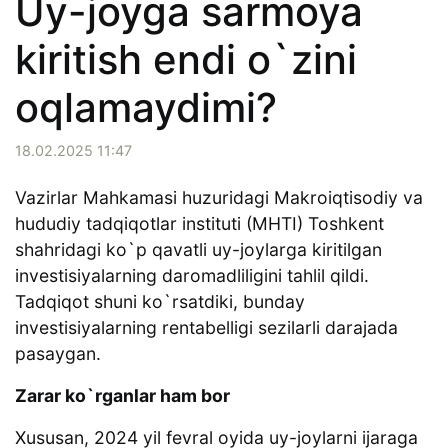
Uy-joyga sarmoya
kiritish endi o`zini
oqlamaydimi?
18.02.2025 11:47
Vazirlar Mahkamasi huzuridagi Makroiqtisodiy va
hududiy tadqiqotlar instituti (MHTI) Toshkent
shahridagi ko`p qavatli uy-joylarga kiritilgan
investisiyalarning daromadliligini tahlil qildi.
Tadqiqot shuni ko`rsatdiki, bunday
investisiyalarning rentabelligi sezilarli darajada
pasaygan.
Zarar ko`rganlar ham bor
Xususan, 2024 yil fevral oyida uy-joylarni ijaraga