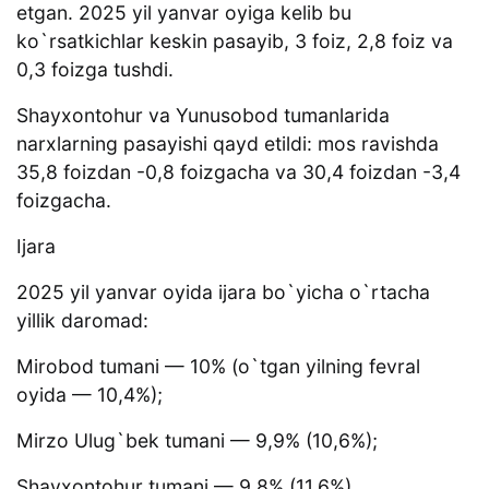
etgan. 2025 yil yanvar oyiga kelib bu
ko`rsatkichlar keskin pasayib, 3 foiz, 2,8 foiz va
0,3 foizga tushdi.
Shayxontohur va Yunusobod tumanlarida
narxlarning pasayishi qayd etildi: mos ravishda
35,8 foizdan -0,8 foizgacha va 30,4 foizdan -3,4
foizgacha.
Ijara
2025 yil yanvar oyida ijara bo`yicha o`rtacha
yillik daromad:
Mirobod tumani — 10% (o`tgan yilning fevral
oyida — 10,4%);
Mirzo Ulug`bek tumani — 9,9% (10,6%);
Shayxontohur tumani — 9,8% (11,6%).