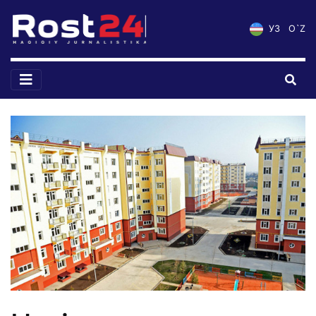
УЗ
O`Z