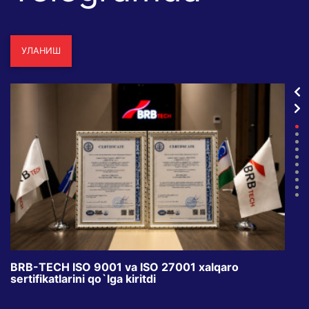
УЛАНИШ
BRB-TECH ISO 9001 va ISO 27001 xalqaro
«Bun
sertifikatlarini qo`lga kiritdi
klub