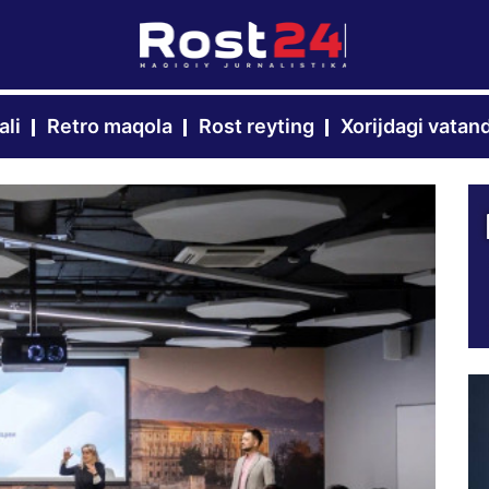
ali
Retro maqola
Rost reyting
Xorijdagi vatan