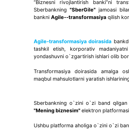
“Biznesni rivojlantirish banki”ni tra
Sberbankning
"SberGile"
jamoasi bila
bankni
Agile--transformasiya
qilish kom
Agile-transformasiya doirasida
bankd
tashkil etish, korporativ madaniyat
yondashuvni o`zgartirish ishlari olib bo
Transformasiya doirasida amalga osh
maqbul mahsulotlarni yaratish ishlarining
Sberbankning o`zini o`zi band qilgan 
"Mening biznesim"
elektron platformasi 
Ushbu platforma aholiga o`zini o`zi ban