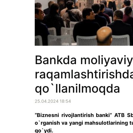
Bankda moliyaviy
raqamlashtirishda
qo`llanilmoqda
25.04.2024 18:54
“Biznesni rivojlantirish banki” ATB Sb
o`rganish va yangi mahsulotlarining tu
qo`ydi.