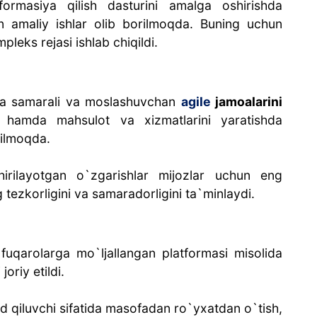
nsformasiya qilish dasturini amalga oshirishda
n amaliy ishlar olib borilmoqda. Buning uchun
pleks rejasi ishlab chiqildi.
a samarali va moslashuvchan
agile
jamoalarini
ni hamda mahsulot va xizmatlarini yaratishda
rilmoqda.
irilayotgan o`zgarishlar mijozlar uchun eng
 tezkorligini va samaradorligini ta`minlaydi.
fuqarolarga mo`ljallangan platformasi misolida
joriy etildi.
d qiluvchi sifatida masofadan ro`yxatdan o`tish,