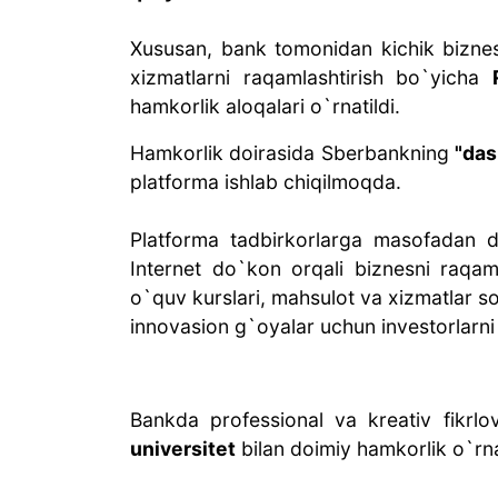
Xususan, bank tomonidan kichik biznesn
xizmatlarni raqamlashtirish bo`yicha
hamkorlik aloqalari o`rnatildi.
Hamkorlik doirasida Sberbankning
"das
platforma ishlab chiqilmoqda.
Platforma tadbirkorlarga masofadan d
Internet do`kon orqali biznesni raqaml
o`quv kurslari, mahsulot va xizmatlar s
innovasion g`oyalar uchun investorlarni 
Bankda professional va kreativ fikrl
universitet
bilan doimiy hamkorlik o`rna