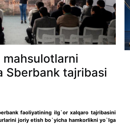
 mahsulotlarni
 Sberbank tajribasi
erbank faoliyatining ilg`or xalqaro tajribasini
rlarini joriy etish bo`yicha hamkorlikni yo`lga