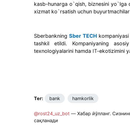
kasb-hunarga o`qish, biznesini yo`lga q
xizmat ko`rsatish uchun buyurtmachilarni
Sberbankning
Sber TECH
kompaniyasi 
tashkil etildi. Kompaniyaning asosiy
texnologiyalarini hamda
IT
-ekotizimini y
Тег:
bank
hamkorlik
@rost24_uz_bot
— Хабар йўлланг. Сизнин
сақланади