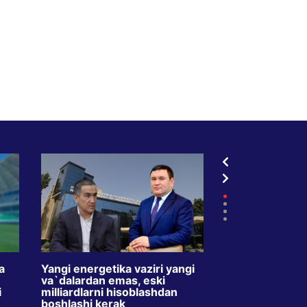
a
Yangi energetika vaziri yangi
TVdagi kredit r
va`dalardan emas, eski
oyda ikki barav
i
milliardlarni hisoblashdan
Maqsad – o`zbe
boshlashi kerak
o`rgatishmi?