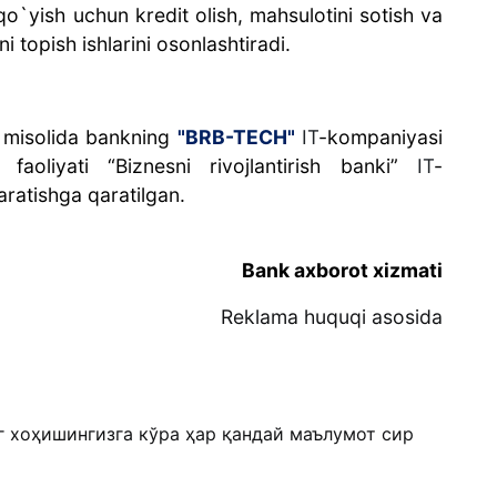
o`yish uchun kredit olish, mahsulotini sotish va
 topish ishlarini osonlashtiradi.
misolida bankning
"BRB-TECH"
IT
-kompaniyasi
 faoliyati “Biznesni rivojlantirish banki”
IT
-
aratishga qaratilgan.
Bank axborot xizmati
Reklama huquqi asosida
г хоҳишингизга кўра ҳар қандай маълумот сир