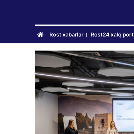
Rost xabarlar
Rost24 xalq port