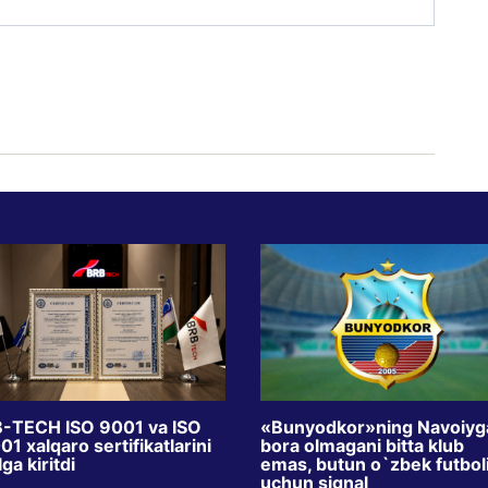
-TECH ISO 9001 va ISO
«Bunyodkor»ning Navoiyg
1 xalqaro sertifikatlarini
bora olmagani bitta klub
ga kiritdi
emas, butun o`zbek futbol
uchun signal