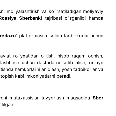
i moliyalashtirish va ko`rsatiladigan moliyaviy
Rossiya Sberbanki
tajribasi o`rganildi hamda
reda.ru"
platformasi misolida tadbirkorlar uchun
avlat ro`yxatidan o`tish, hisob raqam ochish,
ashtirish uchun dasturlarni sotib olish, onlayn
otishda hamkorlarni aniqlash, yosh tadbikorlar va
topish kabi imkoniyatlarni beradi.
ovchi mutaxassislar tayyorlash maqsadida
Sber
tilgan.