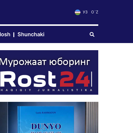
УЗ
O`Z
dosh
Shunchaki