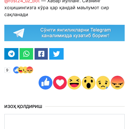
@rost24_uz_bot
— Хабар йўлланг. Сизнинг
хоҳишингизга кўра ҳар қандай маълумот сир
сақланади
9
ИЗОҲ ҚОЛДИРИШ