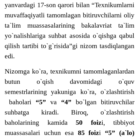
yanvardagi 17-son qarori bilan “Texnikumlarni
muvaffaqiyatli tamomlagan bitiruvchilarni oliy
ta`lim muassasalarining bakalavriat ta`lim
yo`nalishlariga suhbat asosida o`qishga qabul
qilish tartibi to`g`risida”gi nizom tasdiqlangan
edi.
Nizomga ko`ra, texnikumni tamomlaganlardan
butun o`qish davomidagi o`quv
semestrlarining yakuniga ko`ra, o`zlashtirish
baholari
“5”
va
“4”
bo`lgan bitiruvchilar
suhbatga kiradi. Biroq, o`zlashtirish
baholarining kamida
50 foiz
i, tibbiyot
muassasalari uchun esa
85 foiz
i
“5” (a`lo)