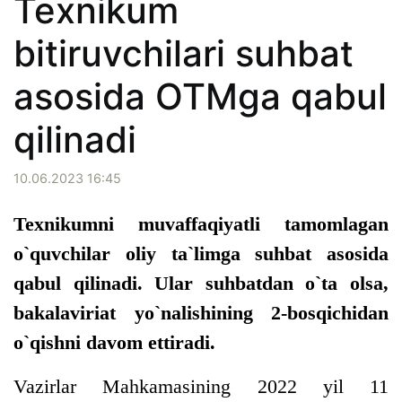
Texnikum
bitiruvchilari suhbat
asosida OTMga qabul
qilinadi
10.06.2023 16:45
Texnikumni muvaffaqiyatli tamomlagan
o`quvchilar oliy ta`limga suhbat asosida
qabul qilinadi. Ular suhbatdan o`ta olsa,
bakalaviriat yo`nalishining 2-bosqichidan
o`qishni davom ettiradi.
Vazirlar Mahkamasining 2022 yil 11