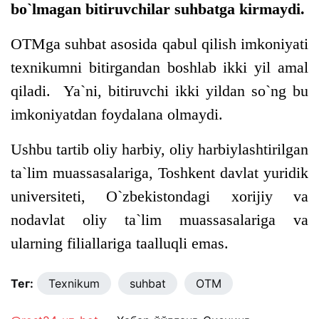
bo`lmagan bitiruvchilar suhbatga kirmaydi.
OTMga suhbat asosida qabul qilish imkoniyati
texnikumni bitirgandan boshlab ikki yil amal
qiladi. Ya`ni, bitiruvchi ikki yildan so`ng bu
imkoniyatdan foydalana olmaydi.
Ushbu tartib oliy harbiy, oliy harbiylashtirilgan
ta`lim muassasalariga, Toshkent davlat yuridik
universiteti, O`zbekistondagi xorijiy va
nodavlat oliy ta`lim muassasalariga va
ularning filiallariga taalluqli emas.
Тег:
Texnikum
suhbat
OTM