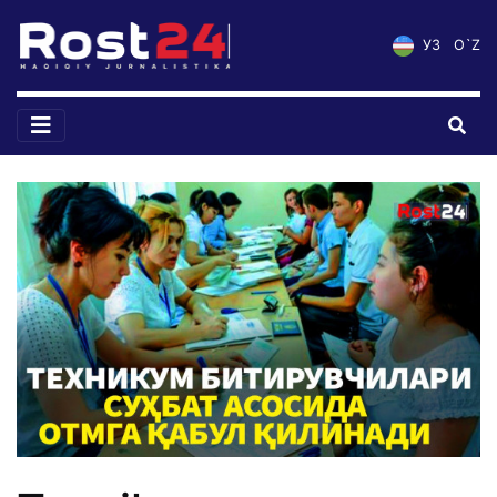
УЗ
O`Z