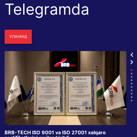
Telegramda
УЛАНИШ
BRB-TECH ISO 9001 va ISO 27001 xalqaro
«Bun