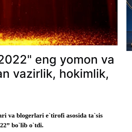
2022" eng yomon va
n vazirlik, hokimlik,
ri va blogerlari e`tirofi asosida ta`sis
22” bo`lib o`tdi.