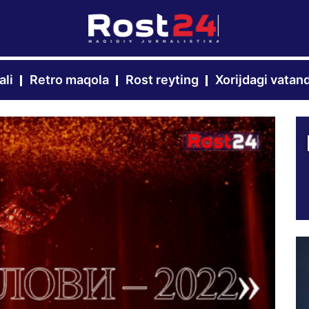
ali
Retro maqola
Rost reyting
Xorijdagi vatan