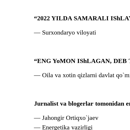
“2022 YILDA SAMARALI ISh
—
Surxondaryo viloyati
“ENG YoMON IShLAGAN, DEB
—
Oila va xotin qizlarni davlat qo`m
Jurnalist va blogerlar tomonidan e
—
Jahongir Ortiqxo`jaev
—
Energetika vazirligi