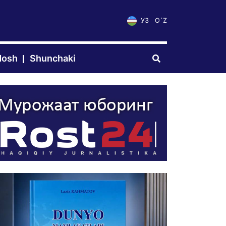
УЗ
O`Z
dosh
Shunchaki