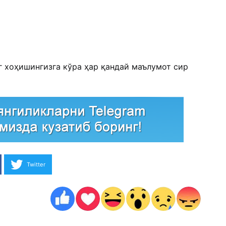
г хоҳишингизга кўра ҳар қандай маълумот сир
Twitter