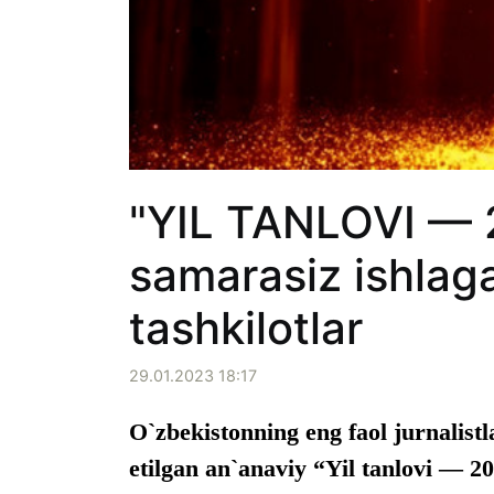
"YIL TANLOVI — 
samarasiz ishlaga
tashkilotlar
29.01.2023 18:17
O`zbekistonning eng faol jurnalistla
etilgan an`anaviy “Yil tanlovi — 20