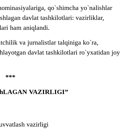
nominasiyalariga, qo`shimcha yo`nalishlar
hlagan davlat tashkilotlari: vazirliklar,
lari ham aniqlandi.
ik va jurnalistlar talqiniga ko`ra,
layotgan davlat tashkilotlari ro`yxatidan joy
***
ShLAGAN VAZIRLIGI”
vvatlash vazirligi