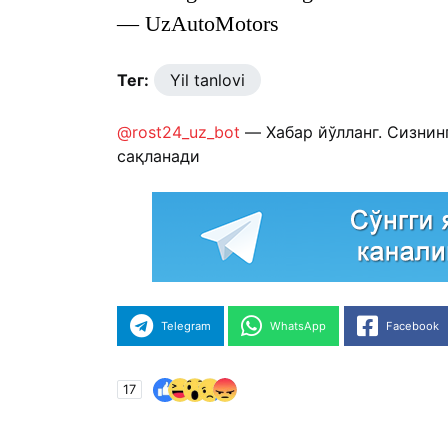
—
UzAutoMotors
Тег:
Yil tanlovi
@rost24_uz_bot
— Хабар йўлланг. Сизнин
сақланади
Telegram
WhatsApp
Facebook
17