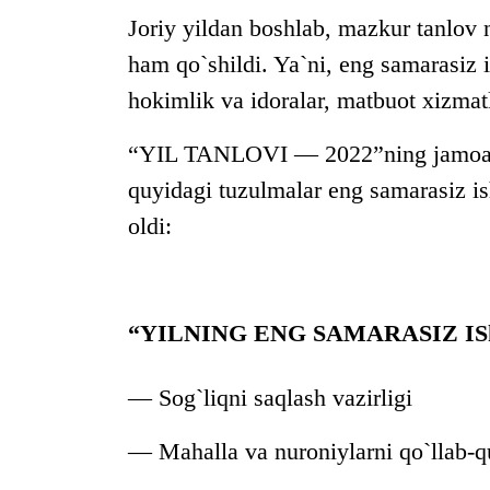
Joriy yildan boshlab, mazkur tanlov 
ham qo`shildi. Ya`ni, eng samarasiz is
hokimlik va idoralar, matbuot xizmat
“YIL TANLOVI — 2022”ning jamoatchil
quyidagi tuzulmalar eng samarasiz ish
oldi:
“YILNING ENG SAMARASIZ I
— Sog`liqni saqlash vazirligi
— Mahalla va nuroniylarni qo`llab-qu