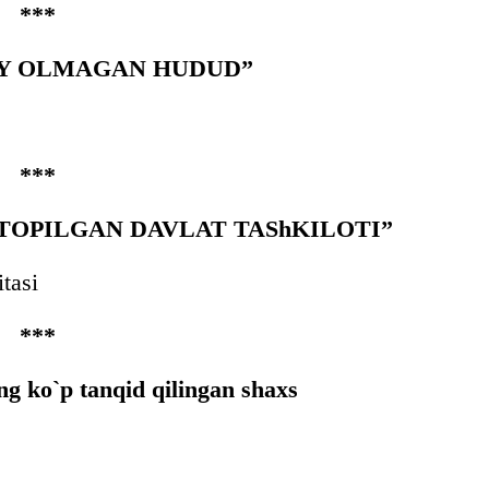
***
LAY OLMAGAN HUDUD”
***
 TOPILGAN DAVLAT TAShKILOTI”
itasi
***
ng ko`p tanqid qilingan shaxs