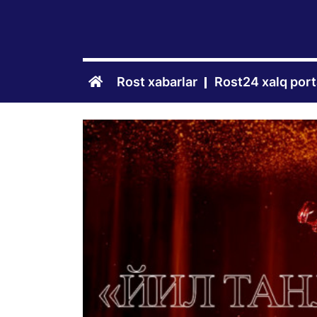
Rost xabarlar
Rost24 xalq port