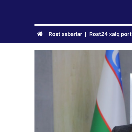
Rost xabarlar
Rost24 xalq port