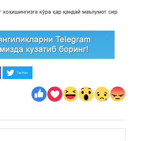
г хоҳишингизга кўра ҳар қандай маълумот сир
Twitter