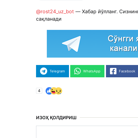
@rost24_uz_bot
— Хабар йўлланг. Сизнин
сақланади
Telegram
WhatsApp
Facebook
4
ИЗОҲ ҚОЛДИРИШ