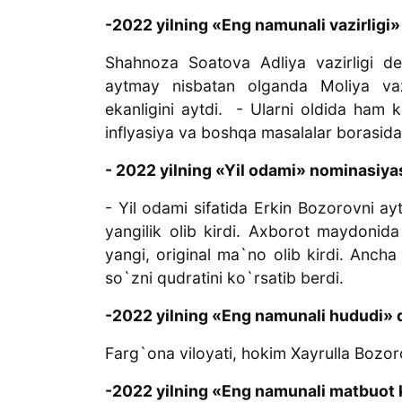
-2022 yilning «Eng namunali vazirligi»
Shahnoza Soatova Adliya vazirligi de
aytmay nisbatan olganda Moliya va
ekanligini aytdi. - Ularni oldida ham k
inflyasiya va boshqa masalalar borasida 
- 2022 yilning «Yil odami» nominasi
- Yil odami sifatida Erkin Bozorovni a
yangilik olib kirdi. Axborot maydonida 
yangi, original ma`no olib kirdi. Ancha
so`zni qudratini ko`rsatib berdi.
-2022 yilning «Eng namunali hududi» 
Farg`ona viloyati, hokim Xayrulla Bozor
-2022 yilning «Eng namunali matbuot 