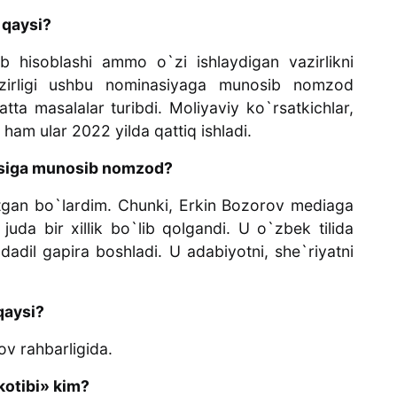
 qaysi?
b hisoblashi ammo o`zi ishlaydigan vazirlikni
zirligi ushbu nominasiyaga munosib nomzod
atta masalalar turibdi. Moliyaviy ko`rsatkichlar,
ham ular 2022 yilda qattiq ishladi.
yasiga munosib nomzod?
ytgan bo`lardim. Chunki, Erkin Bozorov mediaga
juda bir xillik bo`lib qolgandi. U o`zbek tilida
 dadil gapira boshladi. U adabiyotni, she`riyatni
qaysi?
ov rahbarligida.
kotibi» kim?