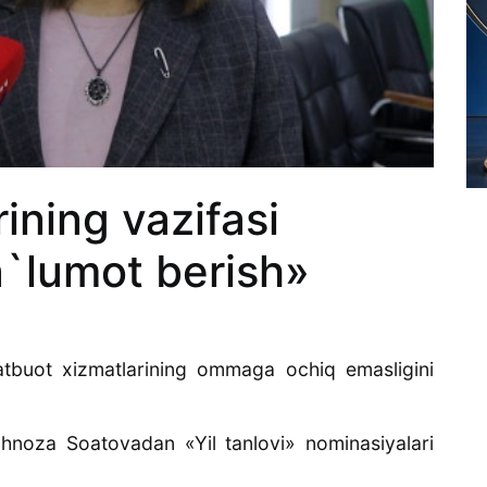
ining vazifasi
`lumot berish»
buot xizmatlarining ommaga ochiq emasligini
ahnoza Soatovadan «Yil tanlovi» nominasiyalari