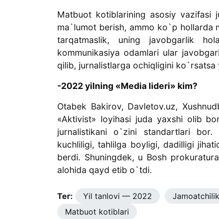
Matbuot kotiblarining asosiy vazifasi 
ma`lumot berish, ammo ko`p hollarda m
tarqatmaslik, uning javobgarlik holat
kommunikasiya odamlari ular javobgarl
qilib, jurnalistlarga ochiqligini ko`rsat
-2022 yilning «Media lideri» kim?
Otabek Bakirov, Davletov.uz, Xushnu
«Aktivist» loyihasi juda yaxshi olib bo
jurnalistikani o`zini standartlari bor
kuchliligi, tahlilga boyligi, dadilligi j
berdi. Shuningdek, u Bosh prokuratura
alohida qayd etib o`tdi.
Тег:
Yil tanlovi — 2022
Jamoatchili
Matbuot kotiblari