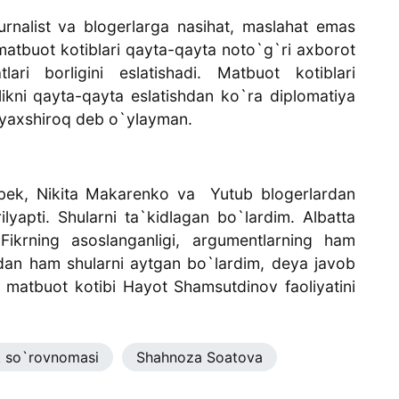
jurnalist va blogerlarga nasihat, maslahat emas
atbuot kotiblari qayta-qayta noto`g`ri axborot
lari borligini eslatishadi. Matbuot kotiblari
ikni qayta-qayta eslatishdan ko`ra diplomatiya
sa yaxshiroq deb o`ylayman.
dbek, Nikita Makarenko va Yutub blogerlardan
rilyapti. Shularni ta`kidlagan bo`lardim. Albatta
. Fikrning asoslanganligi, argumentlarning ham
ihatidan ham shularni aytgan bo`lardim, deya javob
 matbuot kotibi Hayot Shamsutdinov faoliyatini
k so`rovnomasi
Shahnoza Soatova