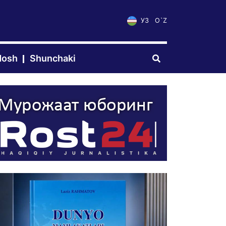
УЗ
O`Z
dosh
Shunchaki