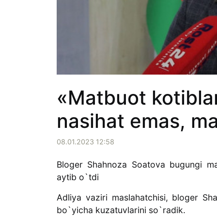
«Matbuot kotiblar
nasihat emas, ma
08.01.2023 12:58
Bloger Shahnoza Soatova bugungi mat
aytib o`tdi
Adliya vaziri maslahatchisi, bloger Sh
bo`yicha kuzatuvlarini so`radik.