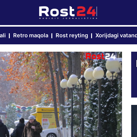
ali
Retro maqola
Rost reyting
Xorijdagi vatan