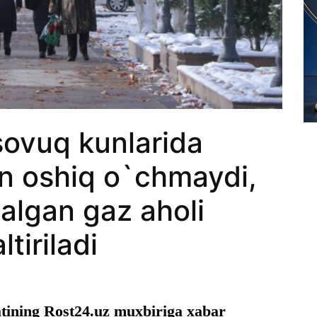
sovuq kunlarida
an oshiq o`chmaydi,
algan gaz aholi
tiriladi
atining Rost24.uz muxbiriga xabar