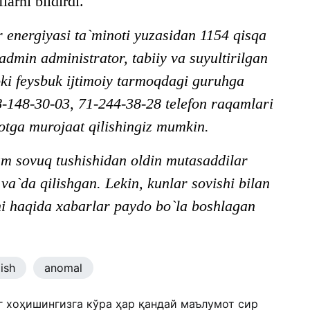
larni bildirdi.
r energiyasi ta`minoti yuzasidan 1154 qisqa
in administrator, tabiiy va suyultirilgan
oki feysbuk ijtimoiy tarmoqdagi guruhga
-148-30-03, 71-244-38-28 telefon raqamlari
tga murojaat qilishingiz mumkin.
ham sovuq tushishidan oldin mutasaddilar
va`da qilishgan. Lekin, kunlar sovishi bilan
ani haqida xabarlar paydo bo`la boshlagan
ish
anomal
г хоҳишингизга кўра ҳар қандай маълумот сир