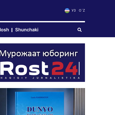
УЗ
O`Z
dosh
Shunchaki