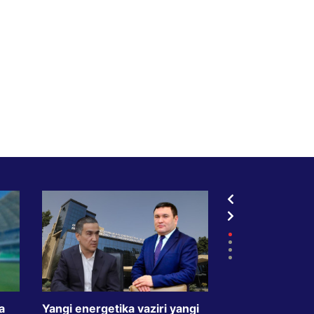
a
Yangi energetika vaziri yangi
TVdagi kredit r