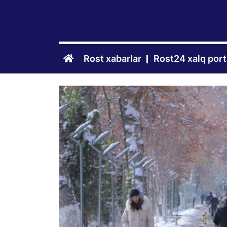
Rost xabarlar
Rost24 xalq port