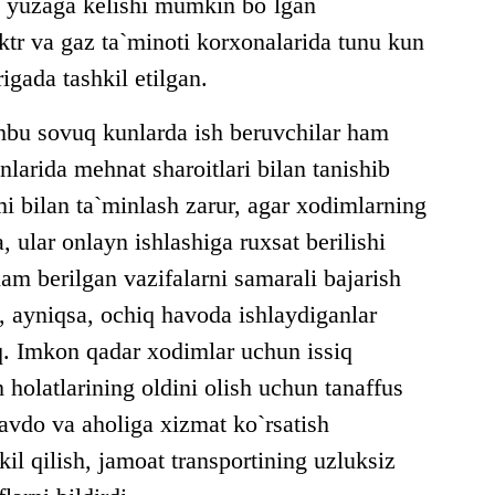
 yuzaga kelishi mumkin bo`lgan
ektr va gaz ta`minoti korxonalarida tunu kun
igada tashkil etilgan.
hbu sovuq kunlarda ish beruvchilar ham
nlarida mehnat sharoitlari bilan tanishib
mi bilan ta`minlash zarur, agar xodimlarning
, ular onlayn ishlashiga ruxsat berilishi
m berilgan vazifalarni samarali bajarish
i, ayniqsa, ochiq havoda ishlaydiganlar
. Imkon qadar xodimlar uchun issiq
h holatlarining oldini olish uchun tanaffus
 savdo va aholiga xizmat ko`rsatish
kil qilish, jamoat transportining uzluksiz