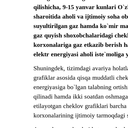
qilishicha, 9-15 yanvar kunlari O`
sharoitida aholi va ijtimoiy soha ob
suyultirilgan gaz hamda ko`mir mah
gaz quyish shoxobchalaridagi chekl
korxonalariga gaz etkazib berish 
elektr energiyasi aholi iste`moliga y
Shuningdek, tizimdagi avariya holatla
grafiklar asosida qisqa muddatli chek
energiyasiga bo`lgan talabning ortish
qilinadi hamda ikki soatdan oshmagan
etilayotgan cheklov grafiklari barcha
korxonalarining ijtimoiy tarmoqdagi s