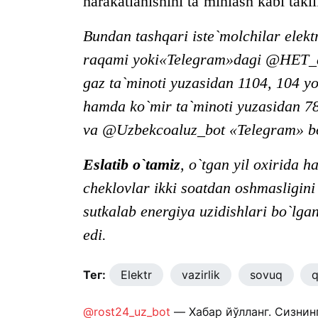
harakatlanishini ta`minlash kabi taklif
Bundan tashqari iste`molchilar elekt
raqami yoki«Telegram»dagi @HET_adm
gaz ta`minoti yuzasidan 1104, 104 y
hamda ko`mir ta`minoti yuzasidan 78
va @Uzbekcoaluz_bot «Telegram» bo
Eslatib o`tamiz
, o`tgan yil oxirida 
cheklovlar ikki soatdan oshmasligini 
sutkalab energiya uzidishlari bo`lg
edi.
Тег:
Elektr
vazirlik
sovuq
q
@rost24_uz_bot
— Хабар йўлланг. Сизнин