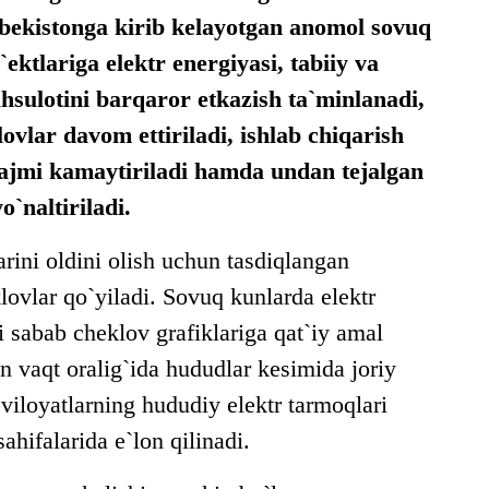
zbekistonga kirib kelayotgan anomol sovuq
`ektlariga elektr energiyasi, tabiiy va
sulotini barqaror etkazish ta`minlanadi,
ovlar davom ettiriladi, ishlab chiqarish
hajmi kamaytiriladi hamda undan tejalgan
o`naltiriladi.
rini oldini olish uchun tasdiqlangan
lovlar qo`yiladi. Sovuq kunlarda elektr
i sabab cheklov grafiklariga qat`iy amal
 vaqt oralig`ida hududlar kesimida joriy
 viloyatlarning hududiy elektr tarmoqlari
ahifalarida e`lon qilinadi.