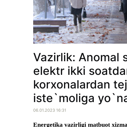
Vazirlik: Anomal 
elektr ikki soatd
korxonalardan tej
iste`moliga yo`nal
06.01.2023 16:31
Energetika vazirligi matbuot xizm