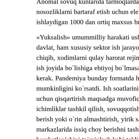
Anomal sovuq kunlarida tarmoqlarda
nosozliklarni bartaraf etish uchun el
ishlaydigan 1000 dan ortiq maxsus br
«Yuksalish» umummilliy harakati us
davlat, ham xususiy sektor ish jarayo
chiqib, xodimlarni qulay harorat reji
ish joyida bo`lishiga ehtiyoj bo`lmasa
kerak. Pandemiya bunday formatda ha
mumkinligini ko`rsatdi. Ish soatlarin
uchun qisqartirish maqsadga muvofiq
ichimliklar tashkil qilish, sovuqqotis
berish yoki o`rin almashtirish, yirik
markazlarida issiq choy berishni tash