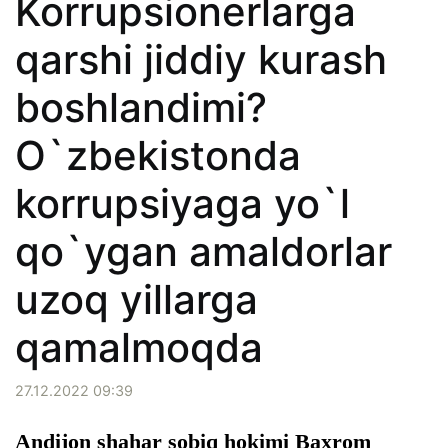
Korrupsionerlarga
qarshi jiddiy kurash
boshlandimi?
O`zbekistonda
korrupsiyaga yo`l
qo`ygan amaldorlar
uzoq yillarga
qamalmoqda
27.12.2022 09:39
Andijon shahar sobiq hokimi Baxrom