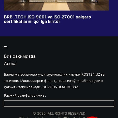
BRB-TECH ISO 9001 va ISO 27001 xalqaro
«Bun
sertifikatlarini qo`lga kiritdi
klub
Биз ҳақимизда
Алоқа
Барча материаллар учун муаллифлик ҳуқуқи ROST24.UZ га
тегишли. Мақолаларни фаол ҳаволасиз кўчириб тарқатиш
қатъиян тақиқланади. GUVOHNOMA №1382.
Расмий саҳифаларимиз :
© 2020. ALL RIGHTS RESERVED