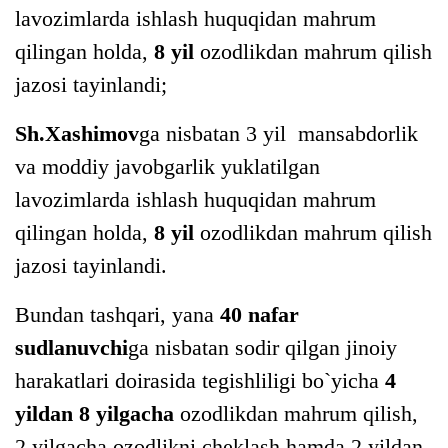
lavozimlarda ishlash huquqidan mahrum
qilingan holda,
8 yil
ozodlikdan mahrum qilish
jazosi tayinlandi;
Sh.Xashimov
ga nisbatan 3 yil mansabdorlik
va moddiy javobgarlik yuklatilgan
lavozimlarda ishlash huquqidan mahrum
qilingan holda,
8 yil
ozodlikdan mahrum qilish
jazosi tayinlandi.
Bundan tashqari, yana
40 nafar
sudlanuvchi
ga nisbatan sodir qilgan jinoiy
harakatlari doirasida tegishliligi bo`yicha
4
yildan 8 yilgacha
ozodlikdan mahrum qilish,
2 yilgacha ozodlikni cheklash hamda 2 yildan