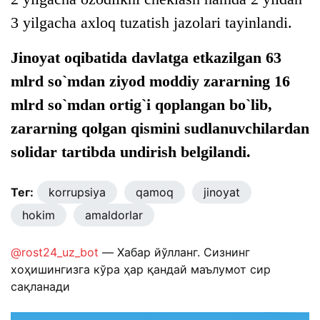
3 yilgacha axloq tuzatish jazolari tayinlandi.
Jinoyat oqibatida davlatga etkazilgan 63
mlrd so`mdan ziyod moddiy zararning 16
mlrd so`mdan ortig`i qoplangan bo`lib,
zararning qolgan qismini sudlanuvchilardan
solidar tartibda undirish belgilandi.
Тег:
korrupsiya
qamoq
jinoyat
hokim
amaldorlar
@rost24_uz_bot
— Хабар йўлланг. Сизнинг
хоҳишингизга кўра ҳар қандай маълумот сир
сақланади