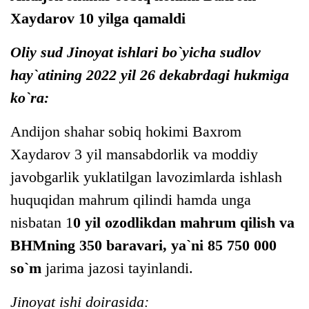
Xaydarov 10 yilga qamaldi
Oliy sud Jinoyat ishlari bo`yicha sudlov
hay`atining 2022 yil 26 dekabrdagi hukmiga
ko`ra:
Andijon shahar sobiq hokimi Baxrom
Xaydarov 3 yil mansabdorlik va moddiy
javobgarlik yuklatilgan lavozimlarda ishlash
huquqidan mahrum qilindi hamda unga
nisbatan 1
0 yil ozodlikdan mahrum qilish va
BHMning 350 baravari, ya`ni 85 750 000
so`m
jarima jazosi tayinlandi.
Jinoyat ishi doirasida: