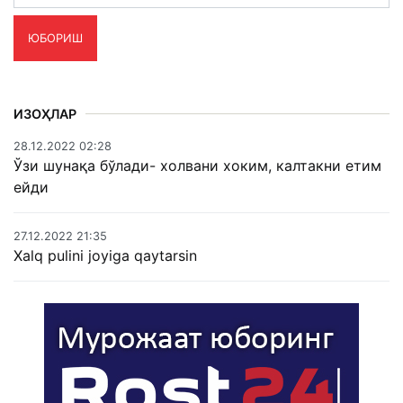
ЮБОРИШ
ИЗОҲЛАР
28.12.2022 02:28
Ўзи шунақа бўлади- холвани хоким, калтакни етим
ейди
27.12.2022 21:35
Xalq pulini joyiga qaytarsin