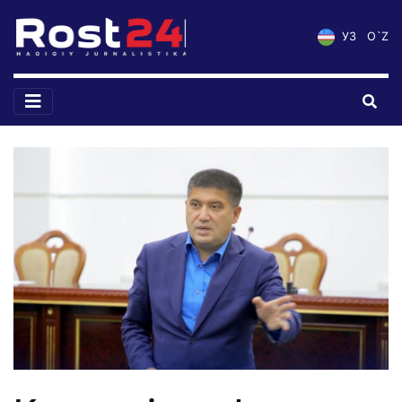
УЗ
O`Z