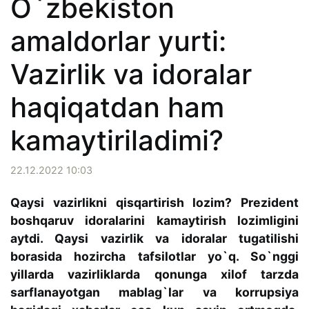
O`zbekiston
amaldorlar yurti:
Vazirlik va idoralar
haqiqatdan ham
kamaytiriladimi?
22.12.2022 10:03
Qaysi vazirlikni qisqartirish lozim? Prezident
boshqaruv idoralarini kamaytirish lozimligini
aytdi. Qaysi vazirlik va idoralar tugatilishi
borasida hozircha tafsilotlar yo`q. So`nggi
yillarda vazirliklarda qonunga xilof tarzda
sarflanayotgan mablag`lar va korrupsiya