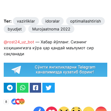
Тег:
vazirliklar
idoralar
optimallashtirish
byudjet
Murojaatnoma 2022
@rost24_uz_bot
— Хабар йўлланг. Сизнинг
хоҳишингизга кўра ҳар қандай маълумот сир
сақланади
8