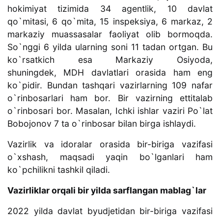
hokimiyat tizimida 34 agentlik, 10 davlat
qo`mitasi, 6 qo`mita, 15 inspeksiya, 6 markaz, 2
markaziy muassasalar faoliyat olib bormoqda.
So`nggi 6 yilda ularning soni 11 tadan ortgan. Bu
ko`rsatkich esa Markaziy Osiyoda,
shuningdek, MDH davlatlari orasida ham eng
ko`pidir. Bundan tashqari vazirlarning 109 nafar
o`rinbosarlari ham bor. Bir vazirning ettitalab
o`rinbosari bor. Masalan, Ichki ishlar vaziri Po`lat
Bobojonov 7 ta o`rinbosar bilan birga ishlaydi.
Vazirlik va idoralar orasida bir-biriga vazifasi
o`xshash, maqsadi yaqin bo`lganlari ham
ko`pchilikni tashkil qiladi.
Vazirliklar orqali bir yilda sarflangan mablag`lar
2022 yilda davlat byudjetidan bir-biriga vazifasi