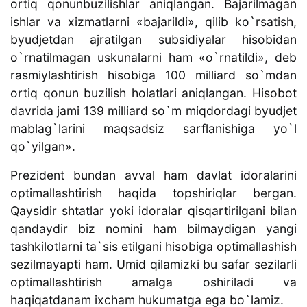
ortiq qonunbuzilishlar aniqlangan. Bajarilmagan
ishlar va xizmatlarni «bajarildi», qilib ko`rsatish,
byudjetdan ajratilgan subsidiyalar hisobidan
o`rnatilmagan uskunalarni ham «o`rnatildi», deb
rasmiylashtirish hisobiga 100 milliard so`mdan
ortiq qonun buzilish holatlari aniqlangan. Hisobot
davrida jami 139 milliard so`m miqdordagi byudjet
mablag`larini maqsadsiz sarflanishiga yo`l
qo`yilgan».
Prezident bundan avval ham davlat idoralarini
optimallashtirish haqida topshiriqlar bergan.
Qaysidir shtatlar yoki idoralar qisqartirilgani bilan
qandaydir biz nomini ham bilmaydigan yangi
tashkilotlarni ta`sis etilgani hisobiga optimallashish
sezilmayapti ham. Umid qilamizki bu safar sezilarli
optimallashtirish amalga oshiriladi va
haqiqatdanam ixcham hukumatga ega bo`lamiz.