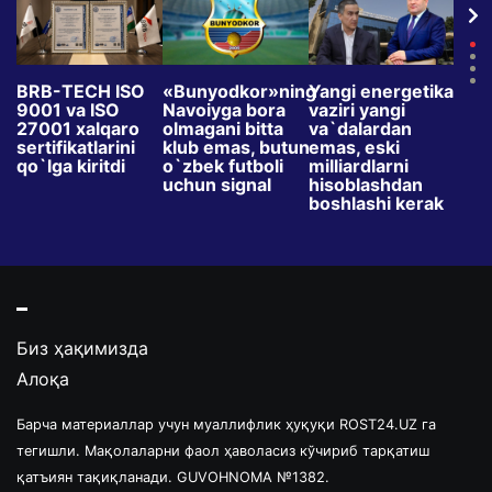
ki
BRB-TECH ISO
«Bunyodkor»ning
Yangi energetika
TVda
9001 va ISO
Navoiyga bora
vaziri yangi
rekl
27001 xalqaro
olmagani bitta
va`dalardan
oyda
sertifikatlarini
klub emas, butun
emas, eski
ko`p
a
qo`lga kiritdi
o`zbek futboli
milliardlarni
Maq
uchun signal
hisoblashdan
o`zb
boshlashi kerak
qar
o`rg
Биз ҳақимизда
Алоқа
Барча материаллар учун муаллифлик ҳуқуқи ROST24.UZ га
тегишли. Мақолаларни фаол ҳаволасиз кўчириб тарқатиш
қатъиян тақиқланади. GUVOHNOMA №1382.