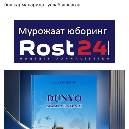
бошкармаларида гуллаб яшнаган