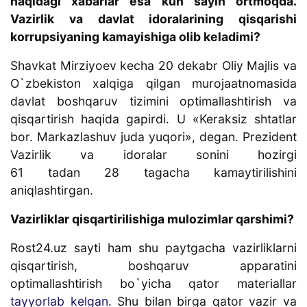
haqidagi xabarlar esa kun sayin ortmoqda.
Vazirlik va davlat idoralarining qisqarishi
korrupsiyaning kamayishiga olib keladimi?
Shavkat Mirziyoev kecha 20 dekabr Oliy Majlis va
O`zbekiston xalqiga qilgan murojaatnomasida
davlat boshqaruv tizimini optimallashtirish va
qisqartirish haqida gapirdi. U «Keraksiz shtatlar
bor. Markazlashuv juda yuqori», degan. Prezident
Vazirlik va idoralar sonini hozirgi
61 tadan 28 tagacha kamaytirilishini
aniqlashtirgan.
Vazirliklar qisqartirilishiga mulozimlar qarshimi?
Rost24.uz sayti ham shu paytgacha vazirliklarni
qisqartirish, boshqaruv apparatini
optimallashtirish bo`yicha qator materiallar
tayyorlab kelgan
. Shu bilan birga qator vazir va