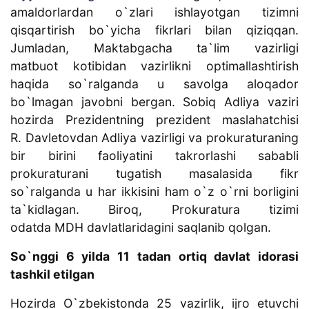
amaldorlardan o`zlari ishlayotgan tizimni
qisqartirish bo`yicha fikrlari bilan qiziqqan.
Jumladan, Maktabgacha ta`lim vazirligi
matbuot kotibidan vazirlikni optimallashtirish
haqida so`ralganda u savolga aloqador
bo`lmagan javobni bergan. Sobiq Adliya vaziri
hozirda Prezidentning prezident maslahatchisi
R. Davletovdan Adliya vazirligi va prokuraturaning
bir birini faoliyatini takrorlashi sababli
prokuraturani tugatish masalasida fikr
so`ralganda u har ikkisini ham o`z o`rni borligini
ta`kidlagan. Biroq, Prokuratura tizimi
odatda MDH davlatlaridagini saqlanib qolgan.
So`nggi 6 yilda 11 tadan ortiq davlat idorasi
tashkil etilgan
Hozirda O`zbekistonda 25 vazirlik, ijro etuvchi