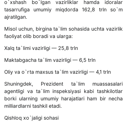
o`xshash bo`lgan vazirliklar hamda idoralar
tasarrufiga umumiy miqdorda 162,8 trln so`m
ajratilgan.
Misol uchun, birgina ta`lim sohasida uchta vazirlik
faoliyat olib boradi va ularga:
Xalq ta`limi vazirligi — 25,8 trln
Maktabgacha ta`lim vazirligi — 6,5 trln
Oliy va o`rta maxsus ta`lim vazirligi — 4,1 trln
Shuningdek, Prezident ta`lim muassasalari
agentligi va ta`lim inspeksiyasi kabi tashkilotlar
borki ularning umumiy harajatlari ham bir necha
milliardlarni tashkil etadi.
Qishloq xo`jaligi sohasi