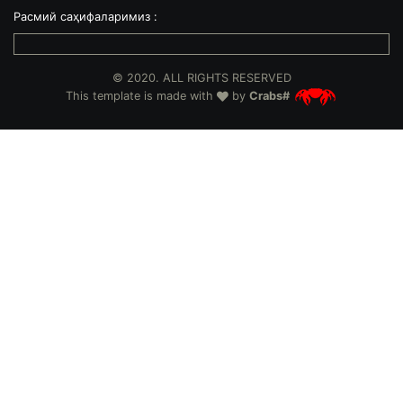
Расмий саҳифаларимиз :
© 2020. ALL RIGHTS RESERVED
This template is made with
by
Crabs#