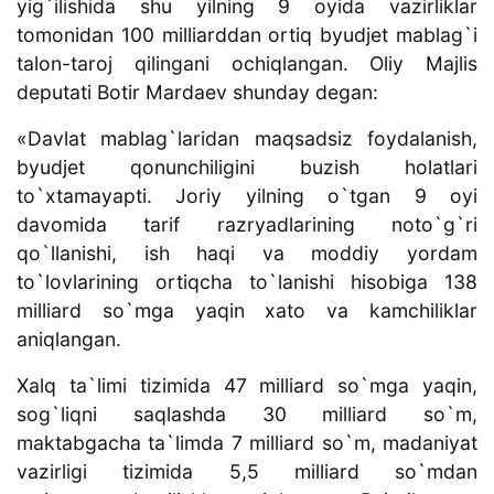
yig`ilishida shu yilning 9 oyida vazirliklar
tomonidan 100 milliarddan ortiq byudjet mablag`i
talon-taroj qilingani ochiqlangan. Oliy Majlis
deputati Botir Mardaev shunday degan:
«Davlat mablag`laridan maqsadsiz foydalanish,
byudjet qonunchiligini buzish holatlari
to`xtamayapti. Joriy yilning o`tgan 9 oyi
davomida tarif razryadlarining noto`g`ri
qo`llanishi, ish haqi va moddiy yordam
to`lovlarining ortiqcha to`lanishi hisobiga 138
milliard so`mga yaqin xato va kamchiliklar
aniqlangan.
Xalq ta`limi tizimida 47 milliard so`mga yaqin,
sog`liqni saqlashda 30 milliard so`m,
maktabgacha ta`limda 7 milliard so`m, madaniyat
vazirligi tizimida 5,5 milliard so`mdan