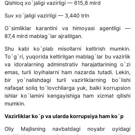
Qishloq xo`jaligi vazirligi — 615,8 mlrd
Suv xo`jaligi vazirligi — 3,440 trln
O`simliklar karantini va himoyasi agentligi —
87,4 mlrd mablag`lar ajratilgan.
Shu kabi ko`plab misollarni keltirish mumkin.
To`g`ri, yuqorida keltirilgan mablag`lar bu vazirlik
va idoralarning adminstrativ harajatlarining o`zi
emas, turli loyihalarni ham nazarda tutadi. Lekin,
bir yo`nalishdagi turli vazirliklarning bo`lishi
nafaqat soliq to`lovchilarga yuk, balki korrupsion
ishlar ko`lamini kengayishiga ham xizmat qilishi
mumkin.
Vazirliklar ko`p va ularda korrupsiya ham ko`p
Oliy Majlisning navbatdagi noyabr oyidagi