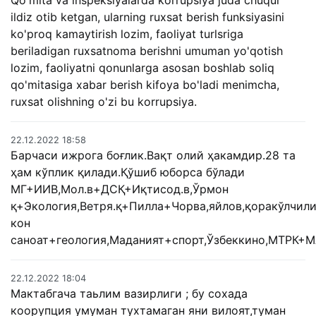
Qo'mita va inspeksiyalarda korrupsiya juda chuqur
ildiz otib ketgan, ularning ruxsat berish funksiyasini
ko'proq kamaytirish lozim, faoliyat turlsriga
beriladigan ruxsatnoma berishni umuman yo'qotish
lozim, faoliyatni qonunlarga asosan boshlab soliq
qo'mitasiga xabar berish kifoya bo'ladi menimcha,
ruxsat olishning o'zi bu korrupsiya.
22.12.2022 18:58
Барчаси ижрога боғлик.Вақт олий ҳакамдир.28 та
ҳам кўплик қилади.Қўшиб юборса бўлади
МГ+ИИВ,Мол.в+ДСҚ+Иқтисод.в,Ўрмон
қ+Экология,Ветря.қ+Пилла+Чорва,яйлов,қоракўлчили
кон
саноат+геология,Маданият+спорт,Ўзбеккино,МТРК+
22.12.2022 18:04
Мактабгача таьлим вазирлиги ; бу сохада
коорупция умуман тухтамаган яни вилоят,туман