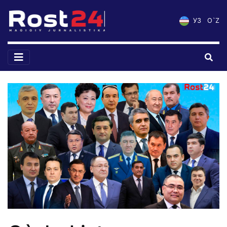
УЗ
O`Z