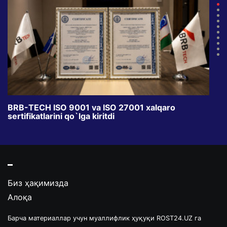
BRB-TECH ISO 9001 va ISO 27001 xalqaro
«Bun
sertifikatlarini qo`lga kiritdi
klub
Биз ҳақимизда
Алоқа
Барча материаллар учун муаллифлик ҳуқуқи ROST24.UZ га