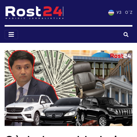
УЗ
O`Z