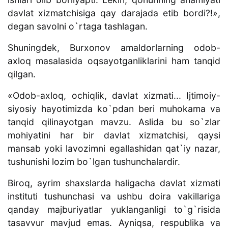
davlat xizmatchisiga qay darajada etib bordi?!»,
degan savolni o`rtaga tashlagan.
Shuningdek, Burxonov amaldorlarning odob-
axloq masalasida oqsayotganliklarini ham tanqid
qilgan.
«Odob-axloq, ochiqlik, davlat xizmati... Ijtimoiy-
siyosiy hayotimizda ko`pdan beri muhokama va
tanqid qilinayotgan mavzu. Aslida bu so`zlar
mohiyatini har bir davlat xizmatchisi, qaysi
mansab yoki lavozimni egallashidan qat`iy nazar,
tushunishi lozim bo`lgan tushunchalardir.
Biroq, ayrim shaxslarda haligacha davlat xizmati
instituti tushunchasi va ushbu doira vakillariga
qanday majburiyatlar yuklanganligi to`g`risida
tasavvur mavjud emas. Ayniqsa, respublika va