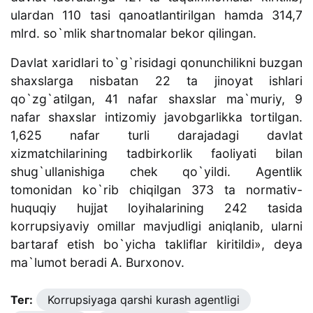
ulardan 110 tasi qanoatlantirilgan hamda 314,7
mlrd. so`mlik shartnomalar bekor qilingan.
Davlat xaridlari to`g`risidagi qonunchilikni buzgan
shaxslarga nisbatan 22 ta jinoyat ishlari
qo`zg`atilgan, 41 nafar shaxslar ma`muriy, 9
nafar shaxslar intizomiy javobgarlikka tortilgan.
1,625 nafar turli darajadagi davlat
xizmatchilarining tadbirkorlik faoliyati bilan
shug`ullanishiga chek qo`yildi. Agentlik
tomonidan ko`rib chiqilgan 373 ta normativ-
huquqiy hujjat loyihalarining 242 tasida
korrupsiyaviy omillar mavjudligi aniqlanib, ularni
bartaraf etish bo`yicha takliflar kiritildi», deya
ma`lumot beradi A. Burxonov.
Тег:
Korrupsiyaga qarshi kurash agentligi