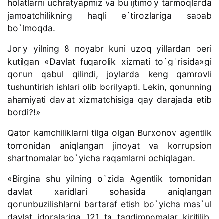
holatlarni uchratyapmiz va bu ijtimoiy tarmoqlarda
jamoatchilikning haqli e`tirozlariga sabab
bo`lmoqda.
Joriy yilning 8 noyabr kuni uzoq yillardan beri
kutilgan «Davlat fuqarolik xizmati to`g`risida»gi
qonun qabul qilindi, joylarda keng qamrovli
tushuntirish ishlari olib borilyapti. Lekin, qonunning
ahamiyati davlat xizmatchisiga qay darajada etib
bordi?!»
Qator kamchiliklarni tilga olgan Burxonov agentlik
tomonidan aniqlangan jinoyat va korrupsion
shartnomalar bo`yicha raqamlarni ochiqlagan.
«Birgina shu yilning o`zida Agentlik tomonidan
davlat xaridlari sohasida aniqlangan
qonunbuzilishlarni bartaraf etish bo`yicha mas`ul
davlat idoralariga 121 ta taqdimnomalar kiritilib,