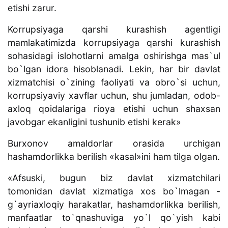
etishi zarur.
Korrupsiyaga qarshi kurashish agentligi
mamlakatimizda korrupsiyaga qarshi kurashish
sohasidagi islohotlarni amalga oshirishga mas`ul
bo`lgan idora hisoblanadi. Lekin, har bir davlat
xizmatchisi o`zining faoliyati va obro`si uchun,
korrupsiyaviy xavflar uchun, shu jumladan, odob-
axloq qoidalariga rioya etishi uchun shaxsan
javobgar ekanligini tushunib etishi kerak»
Burxonov amaldorlar orasida urchigan
hashamdorlikka berilish «kasal»ini ham tilga olgan.
«Afsuski, bugun biz davlat xizmatchilari
tomonidan davlat xizmatiga xos bo`lmagan -
g`ayriaxloqiy harakatlar, hashamdorlikka berilish,
manfaatlar to`qnashuviga yo`l qo`yish kabi