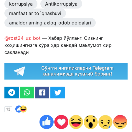
korrupsiya
Antikorrupsiya
manfaatlar to`qnashuvi
amaldorlarning axloq-odob qoidalari
@rost24_uz_bot
— Хабар йўлланг. Сизнинг
хоҳишингизга кўра ҳар қандай маълумот сир
сақланади
13