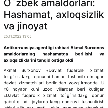
O`zbek amaldorlari:
Hashamat, axloqsizlik
va jinoyat
25.11.2022 13:06
Antikorrupsiya agentligi rahbari Akmal Burxonov
amaldorlarning hashamatga berilishi va
axloqsizliklarini tanqid ostiga oldi
Akmal Burxonov «Davlat fuqarolik xizmati
to`g`risida»gi qonunni hamon tushunib etmagan
davlat xizmatchilari borligidan yozg`irmoqda. U
«8 noyabr kuni uzoq yillardan beri kutilgan
«Davlat fuqarolik xizmati to`g`risida»gi qonun
qabul qilindi, joylarda keng qamrovli tushuntirish
ishlari olib borilyapti. Lekin, qonunning ahamiyati