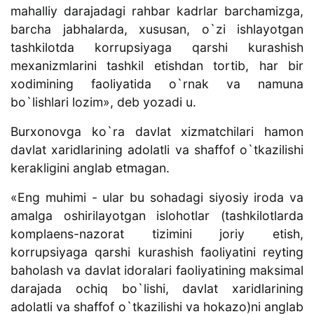
mahalliy darajadagi rahbar kadrlar barchamizga,
barcha jabhalarda, xususan, o`zi ishlayotgan
tashkilotda korrupsiyaga qarshi kurashish
mexanizmlarini tashkil etishdan tortib, har bir
xodimining faoliyatida o`rnak va namuna
bo`lishlari lozim», deb yozadi u.
Burxonovga ko`ra davlat xizmatchilari hamon
davlat xaridlarining adolatli va shaffof o`tkazilishi
kerakligini anglab etmagan.
«Eng muhimi - ular bu sohadagi siyosiy iroda va
amalga oshirilayotgan islohotlar (tashkilotlarda
komplaens-nazorat tizimini joriy etish,
korrupsiyaga qarshi kurashish faoliyatini reyting
baholash va davlat idoralari faoliyatining maksimal
darajada ochiq bo`lishi, davlat xaridlarining
adolatli va shaffof o`tkazilishi va hokazo)ni anglab