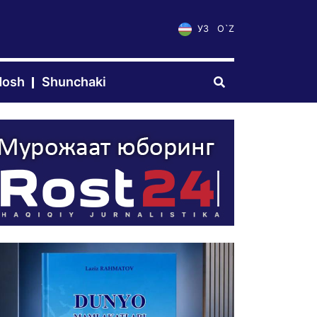
УЗ
O`Z
dosh
Shunchaki