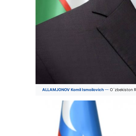
ALLAMJONOV Komil Ismoilovich
—
O`zbekiston Re