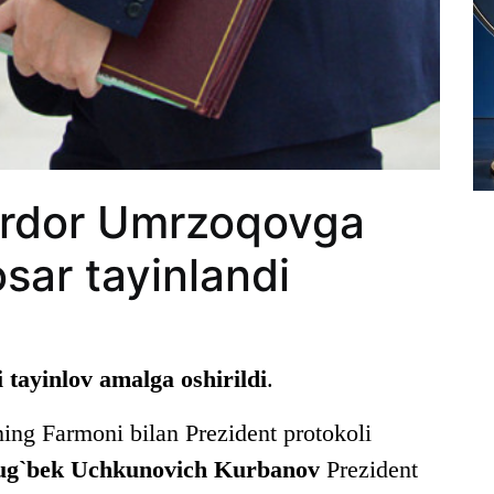
rdor Umrzoqovga
sar tayinlandi
 tayinlov amalga oshirildi
.
ing Farmoni bilan Prezident protokoli
ug`bek Uchkunovich Kurbanov
Prezident