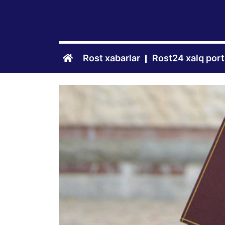
Rost xabarlar
Rost24 xalq port