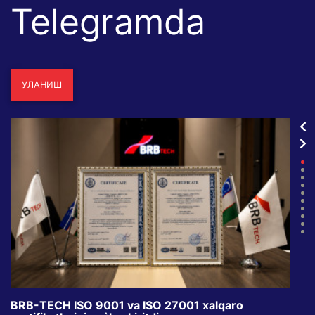
Telegramda
УЛАНИШ
BRB-TECH ISO 9001 va ISO 27001 xalqaro
«Bun