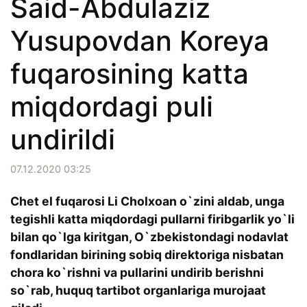
Said-Abdulaziz
Yusupovdan Koreya
fuqarosining katta
miqdordagi puli
undirildi
07.12.2020 03:25
Chet el fuqarosi Li Cholxoan o`zini aldab, unga
tegishli katta miqdordagi pullarni firibgarlik yo`li
bilan qo`lga kiritgan, O`zbekistondagi nodavlat
fondlaridan birining sobiq direktoriga nisbatan
chora ko`rishni va pullarini undirib berishni
so`rab, huquq tartibot organlariga murojaat