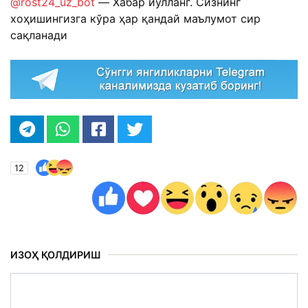
@rost24_uz_bot
— Хабар йўлланг. Сизнинг
хоҳишингизга кўра ҳар қандай маълумот сир
сақланади
12
ИЗОҲ ҚОЛДИРИШ