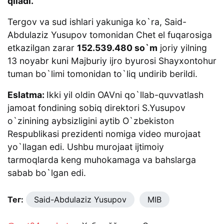
qiladi.
Tergov va sud ishlari yakuniga ko`ra, Said-
Abdulaziz Yusupov tomonidan Chet el fuqarosiga
etkazilgan zarar
152.539.480 so`m
joriy yilning
13 noyabr kuni Majburiy ijro byurosi Shayxontohur
tuman bo`limi tomonidan to`liq undirib berildi.
Eslatma:
Ikki yil oldin OAVni qo`llab-quvvatlash
jamoat fondining sobiq direktori S.Yusupov
o`zinining aybsizligini aytib O`zbekiston
Respublikasi prezidenti nomiga video murojaat
yo`llagan edi. Ushbu murojaat ijtimoiy
tarmoqlarda keng muhokamaga va bahslarga
sabab bo`lgan edi.
Тег:
Said-Abdulaziz Yusupov
MIB