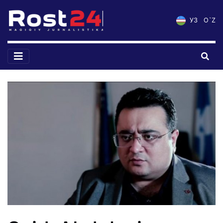
УЗ
O`Z