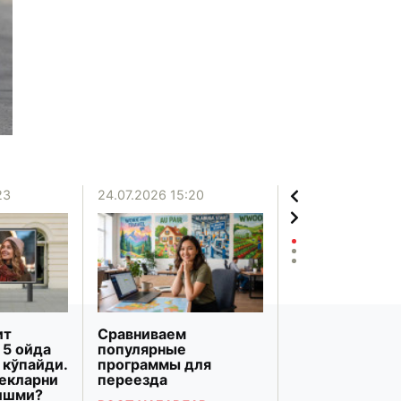
23
24.07.2026 15:20
20.07.2026 12:06
ит
Сравниваем
«Бизнесни
 5 ойда
популярные
ривожлантир
 кўпайди.
программы для
банки» Марка
бекларни
переезда
Осиёдаги энг 
тишми?
банк