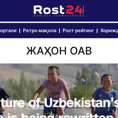
портали
Ретро мақола
Рост рейтинг
Хорижд
ЖАҲОН ОАВ