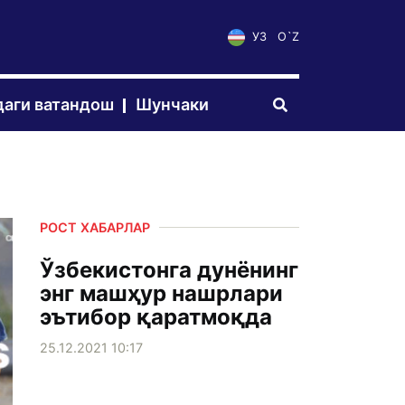
УЗ
O`Z
аги ватандош
Шунчаки
РОСТ ХАБАРЛАР
Ўзбекистонга дунёнинг
энг машҳур нашрлари
эътибор қаратмоқда
25.12.2021 10:17