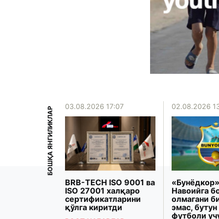
15:39
03.08.2026 17:07
02.08.2026 1
БОШҚА ЯНГИЛИКЛАР
рзиёева
BRB-TECH ISO 9001 ва
«Бунёдкор»
Президенти
ISO 27001 халқаро
Навоийга б
 Макрон
сертификатларини
олмагани б
рашди
қўлга киритди
эмас, бутун
футболи уч