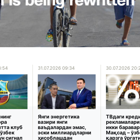
3:54
31.07.2026 09:34
30.07.2026 20:
нинг
Янги энергетика
ТВдаги кред
ора
вазири янги
рекламалари
итта клуб
ваъдалардан эмас,
икки баравар
 ўзбек
эски миллиардларни
Мақсад – ўз
ун сигнал
ҳисоблашдан
қарзга ўрга