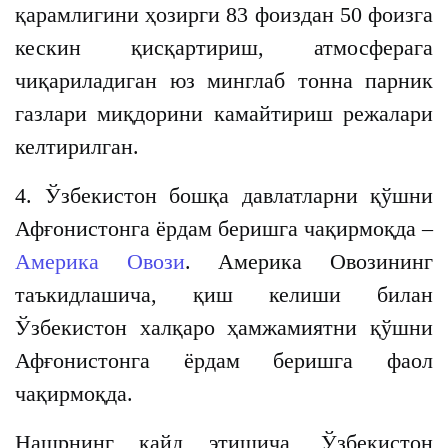
қарамлигини ҳозирги 83 фоиздан 50 фоизга
кескин қисқартириш, атмосферага
чиқариладиган юз минглаб тонна парник
газлари миқдорини камайтириш режалари
келтирилган.
4. Ўзбекистон бошқа давлатларни қўшни
Афғонистонга ёрдам беришга чақирмоқда –
Америка Овози
. Америка Овозининг
таъкидлашича, қиш келиши билан
Ўзбекистон халқаро ҳамжамиятни қўшни
Афғонистонга ёрдам беришга фаол
чақирмоқда.
Нашрнинг қайд этишича, Ўзбекистон