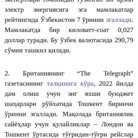
электр энергиясига эга мамлакатлар
рейтингида Ўзбекистон 7 ўринни
эгаллади
.
Мамлакатда бир киловатт-соат 0,027
доллар туради. Бу ўзбек валютасида 290,79
сўмни ташкил қилади.
2. Британиянинг “Тhe Telegraph”
газетасининг
талқинига кўра
, 2022 йилда
дам олиш учун энг яхши буюджет
шаҳарлари рўйхатида Тошкент биринчи
ўринни эгаллади. Мақолада британиялик
сайёҳлар учун қулайликлар – Лондон ва
Тошкент ўртасида тўғридан-тўғри рейслар