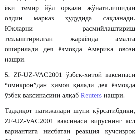
ёки темир йўл орқали жўнатилишидан
олдин марказ ҳудудида сақланади.
Юкларни расмийлаштириш
тезлаштирилган жараёнда амалга
оширилади дея ёзмоқда Америка овози
нашри.
5. ZF-UZ-VAC2001 ўзбек-хитой ваксинаси
“омикрон”дан ҳимоя қилади дея ёзмоқда
ўзбек ваксинасини алқаб
Reuters
нашри.
Тадқиқот натижалари шуни кўрсатибдики,
ZF-UZ-VAC2001 ваксинаси вируснинг асл
вариантига нисбатан реакция кучсизроқ