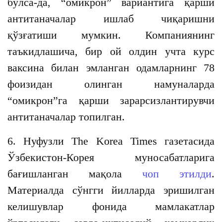
бўлса-да, “омикрон” вариантига қарши
антитаначалар ишлаб чиқаришни
қўзғатиши мумкин. Компаниянинг
таъкидлашича, бир ой олдин учта курс
ваксина билан эмланган одамларнинг 78
фоизидан олинган намуналарда
“омикрон”га қарши зарарсизлантирувчи
антитаначалар топилган.
6. Нуфузли Тhe Korea Times газетасида
Ўзбекистон-Корея муносабатларига
бағишланган мақола
чоп этилди
.
Материалда сўнгги йилларда эришилган
келишувлар фонида мамлакатлар