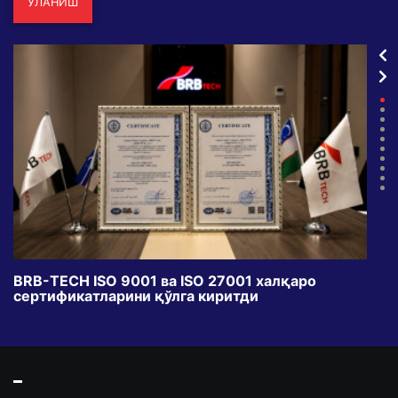
УЛАНИШ
BRB-TECH ISO 9001 ва ISO 27001 халқаро
«Бу
сертификатларини қўлга киритди
клуб