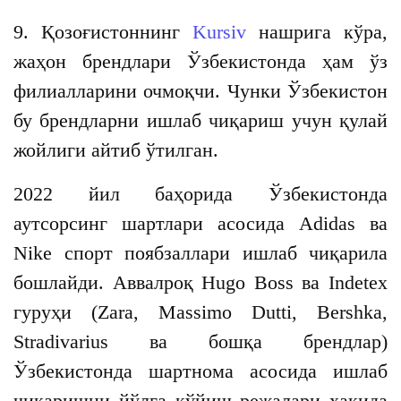
9. Қозоғистоннинг
Kursiv
нашрига кўра,
жаҳон брендлари Ўзбекистонда ҳам ўз
филиалларини очмоқчи. Чунки Ўзбекистон
бу брендларни ишлаб чиқариш учун қулай
жойлиги айтиб ўтилган.
2022 йил баҳорида Ўзбекистонда
аутсорсинг шартлари асосида Adidas ва
Nike спорт поябзаллари ишлаб чиқарила
бошлайди. Аввалроқ Hugo Boss ва Indetex
гуруҳи (Zara, Маssimo Dutti, Bershka,
Stradivarius ва бошқа брендлар)
Ўзбекистонда шартнома асосида ишлаб
чиқаришни йўлга қўйиш режалари ҳақида