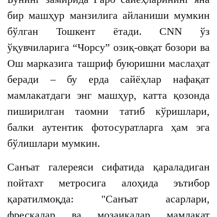
бир машҳур манзилига айланиши мумкин
бўлган Тошкент ётади. CNN ўз
ўқувчиларига “Чорсу” озиқ-овқат бозори ва
Ош марказига ташриф буюришни маслаҳат
беради – бу ерда сайёҳлар нафақат
мамлакатдаги энг машҳур, катта қозонда
пиширилган таомни татиб кўришлари,
балки аутентик фотосуратларга ҳам эга
бўлишлари мумкин.
Санъат галереяси сифатида қараладиган
пойтахт метросига алоҳида эътибор
қаратилмоқда: "Санъат асарлари,
фрескалар ва мозаикалар мамлакат