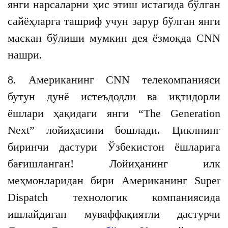
янги нарсаларни ҳис этиш истагида бўлган
сайёҳларга ташриф учун зарур бўлган янги
маскан бўлиши мумкин дея ёзмоқда CNN
нашри.
8. Американинг CNN телекомпанияси
бутун дунё истеъдодли ва иқтидорли
ёшлари ҳақидаги янги “Тhe Generation
Next” лойиҳасини бошлади. Циклнинг
биринчи дастури Ўзбекистон ёшларига
бағишланган! Лойиҳанинг илк
меҳмонларидан бири Американинг Super
Dispatch технологик компаниясида
ишлайдиган муваффақиятли дастурчи