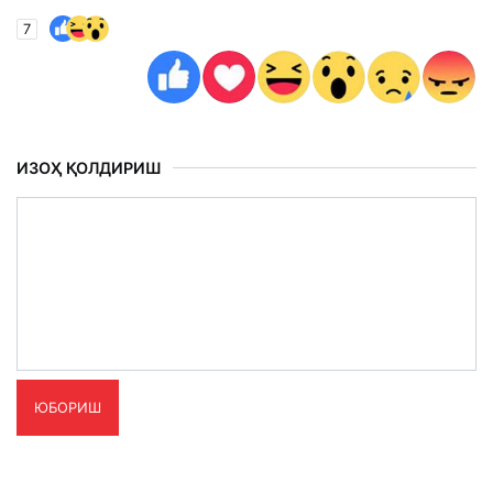
7
ИЗОҲ ҚОЛДИРИШ
ЮБОРИШ