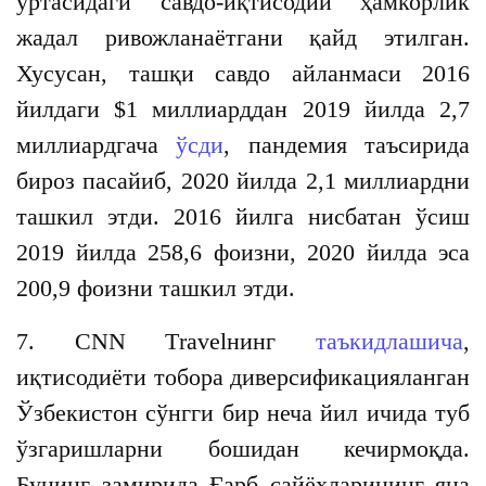
ўртасидаги савдо-иқтисодий ҳамкорлик
жадал ривожланаётгани қайд этилган.
Хусусан, ташқи савдо айланмаси 2016
йилдаги $1 миллиарддан 2019 йилда 2,7
миллиардгача
ўсди
, пандемия таъсирида
бироз пасайиб, 2020 йилда 2,1 миллиардни
ташкил этди. 2016 йилга нисбатан ўсиш
2019 йилда 258,6 фоизни, 2020 йилда эса
200,9 фоизни ташкил этди.
7. CNN Тravelнинг
таъкидлашича
,
иқтисодиёти тобора диверсификацияланган
Ўзбекистон сўнгги бир неча йил ичида туб
ўзгаришларни бошидан кечирмоқда.
Бунинг замирида Ғарб сайёҳларининг яна