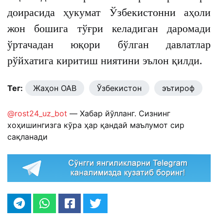
доирасида ҳукумат Ўзбекистонни аҳоли
жон бошига тўғри келадиган даромади
ўртачадан юқори бўлган давлатлар
рўйхатига киритиш ниятини эълон қилди.
Тег:
Жаҳон ОАВ
Ўзбекистон
эътироф
@rost24_uz_bot
— Хабар йўлланг. Сизнинг
хоҳишингизга кўра ҳар қандай маълумот сир
сақланади