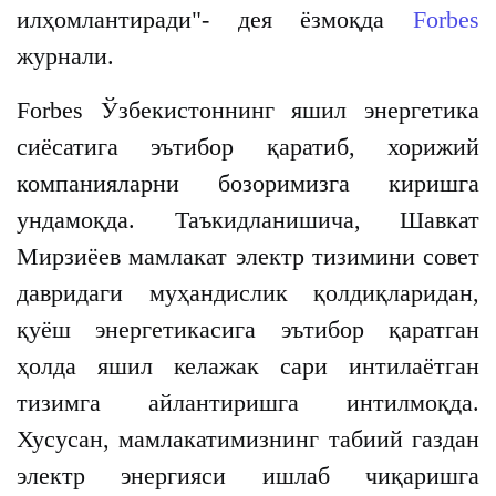
илҳомлантиради"- дея ёзмоқда
Forbes
журнали.
Forbes Ўзбекистоннинг яшил энергетика
сиёсатига эътибор қаратиб, хорижий
компанияларни бозоримизга киришга
ундамоқда. Таъкидланишича, Шавкат
Мирзиёев мамлакат электр тизимини совет
давридаги муҳандислик қолдиқларидан,
қуёш энергетикасига эътибор қаратган
ҳолда яшил келажак сари интилаётган
тизимга айлантиришга интилмоқда.
Хусусан, мамлакатимизнинг табиий газдан
электр энергияси ишлаб чиқаришга