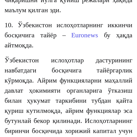
маълум қилган эди.
10. Ўзбекистон ислоҳотларнинг иккинчи
босқичига тайёр –
Euronews
бу ҳақда
айтмоқда.
Ўзбекистон ислоҳотлар дастурининг
навбатдаги босқичига тайёргарлик
кўрмоқда. Айрим функцияларни маҳаллий
давлат ҳокимияти органларига ўтказиш
билан ҳукумат таркибини тубдан қайта
қуриш кутилмоқда, айрим функциялар эса
бутунлай бекор қилинади. Ислоҳотларнинг
биринчи босқичида хорижий капитал учун