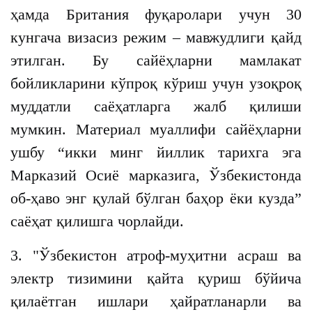
ҳамда Британия фуқаролари учун 30
кунгача визасиз режим – мавжудлиги қайд
этилган. Бу сайёҳларни мамлакат
бойликларини кўпроқ кўриш учун узоқроқ
муддатли саёҳатларга жалб қилиши
мумкин. Материал муаллифи сайёҳларни
ушбу “икки минг йиллик тарихга эга
Марказий Осиё марказига, Ўзбекистонда
об-ҳаво энг қулай бўлган баҳор ёки кузда”
саёҳат қилишга чорлайди.
3. "Ўзбекистон атроф-муҳитни асраш ва
электр тизимини қайта қуриш бўйича
қилаётган ишлари ҳайратланарли ва