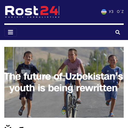
УЗ
O`Z