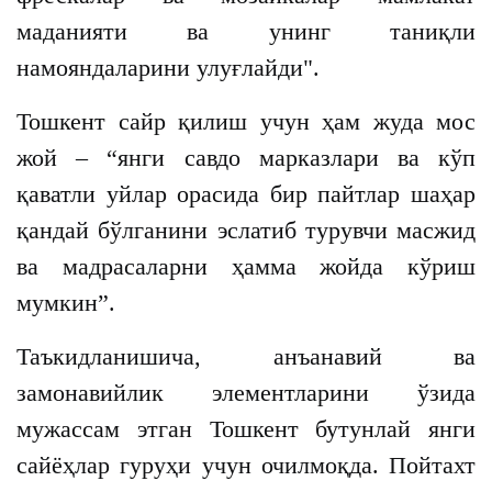
маданияти ва унинг таниқли
намояндаларини улуғлайди".
Тошкент сайр қилиш учун ҳам жуда мос
жой – “янги савдо марказлари ва кўп
қаватли уйлар орасида бир пайтлар шаҳар
қандай бўлганини эслатиб турувчи масжид
ва мадрасаларни ҳамма жойда кўриш
мумкин”.
Таъкидланишича, анъанавий ва
замонавийлик элементларини ўзида
мужассам этган Тошкент бутунлай янги
сайёҳлар гуруҳи учун очилмоқда. Пойтахт