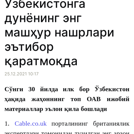
Ўзбекистонга
дунёнинг энг
машҳур нашрлари
эътибор
қаратмоқда
25.12.2021 10:17
Сўнги 30 йилда илк бор Ўзбекистон
ҳақида жаҳоннинг топ ОАВ ижобий
материаллар эълон қила бошлади
1.
Cable.co.uk
порталининг британиялик
экспертлари томонидан тузилган энг арзон