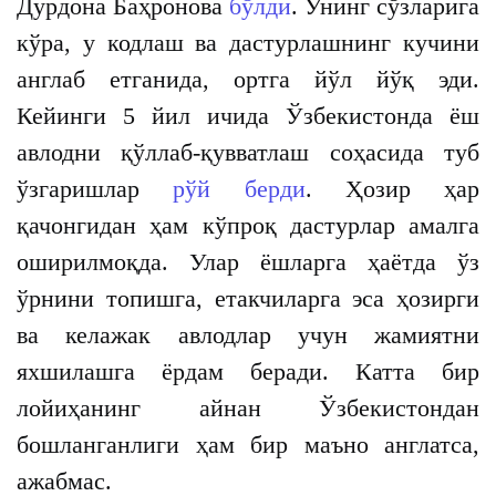
Дурдона Баҳронова
бўлди
. Унинг сўзларига
кўра, у кодлаш ва дастурлашнинг кучини
англаб етганида, ортга йўл йўқ эди.
Кейинги 5 йил ичида Ўзбекистонда ёш
авлодни қўллаб-қувватлаш соҳасида туб
ўзгаришлар
рўй берди
. Ҳозир ҳар
қачонгидан ҳам кўпроқ дастурлар амалга
оширилмоқда. Улар ёшларга ҳаётда ўз
ўрнини топишга, етакчиларга эса ҳозирги
ва келажак авлодлар учун жамиятни
яхшилашга ёрдам беради. Катта бир
лойиҳанинг айнан Ўзбекистондан
бошланганлиги ҳам бир маъно англатса,
ажабмас.