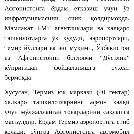
Афғонистонга ёрдам етказиш учун ўз
инфратузилмасини очиқ қолдирмоқда.
Мамлакат БМТ агентликлари ва халқаро
ташкилотларга ўз ҳудуди, аэропортлари,
темир йўллари ва энг муҳими, Ўзбекистон
ва Афғонистонни боғловчи “Дўстлик”
кўпригидан фойдаланишга рухсат
бермоқда.
Хусусан, Термиз юк маркази (40 гектар)
халқаро ташкилотларнинг афғон халқи
учун мўлжалланган товарларини сақлашга
масъулдир. Ёрдам Термиз аэропортига етиб
келади, сўнгра Афғонистонга автомобил