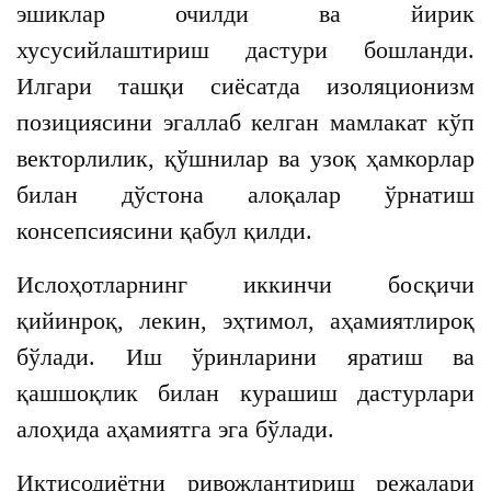
эшиклар очилди ва йирик
хусусийлаштириш дастури бошланди.
Илгари ташқи сиёсатда изоляционизм
позициясини эгаллаб келган мамлакат кўп
векторлилик, қўшнилар ва узоқ ҳамкорлар
билан дўстона алоқалар ўрнатиш
консепсиясини қабул қилди.
Ислоҳотларнинг иккинчи босқичи
қийинроқ, лекин, эҳтимол, аҳамиятлироқ
бўлади. Иш ўринларини яратиш ва
қашшоқлик билан курашиш дастурлари
алоҳида аҳамиятга эга бўлади.
Иқтисодиётни ривожлантириш режалари