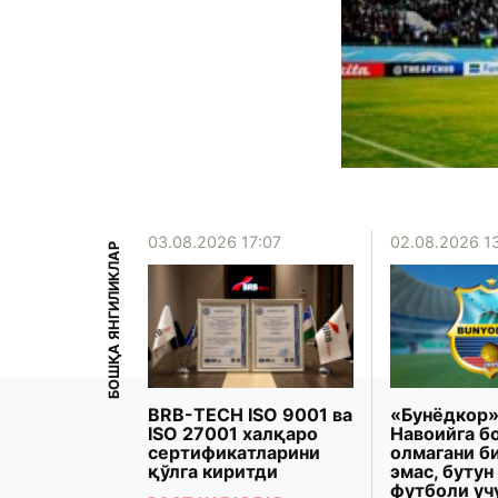
15:39
03.08.2026 17:07
02.08.2026 1
БОШҚА ЯНГИЛИКЛАР
рзиёева
BRB-TECH ISO 9001 ва
«Бунёдкор»
Президенти
ISO 27001 халқаро
Навоийга б
 Макрон
сертификатларини
олмагани б
рашди
қўлга киритди
эмас, бутун
футболи уч