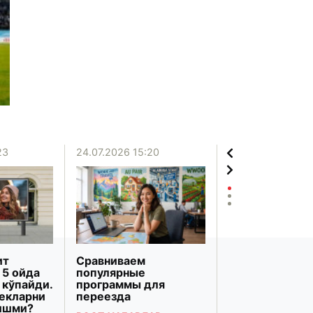
23
24.07.2026 15:20
20.07.2026 12:06
ит
Сравниваем
«Бизнесни
 5 ойда
популярные
ривожлантир
 кўпайди.
программы для
банки» Марка
бекларни
переезда
Осиёдаги энг 
тишми?
банк