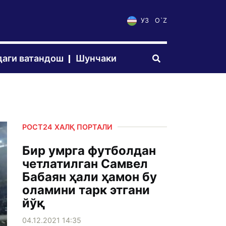
УЗ
O`Z
аги ватандош
Шунчаки
РОСТ24 ХАЛҚ ПОРТАЛИ
Бир умрга футболдан
четлатилган Самвел
Бабаян ҳали ҳамон бу
оламини тарк этгани
йўқ
04.12.2021 14:35