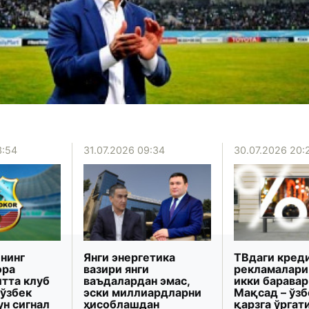
3:54
31.07.2026 09:34
30.07.2026 20:
нинг
Янги энергетика
ТВдаги кред
ора
вазири янги
рекламалари
итта клуб
ваъдалардан эмас,
икки баравар
 ўзбек
эски миллиардларни
Мақсад – ўз
ун сигнал
ҳисоблашдан
қарзга ўрга