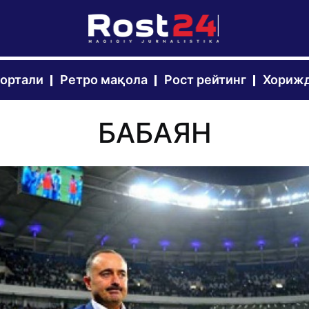
портали
Ретро мақола
Рост рейтинг
Хорижд
БАБАЯН