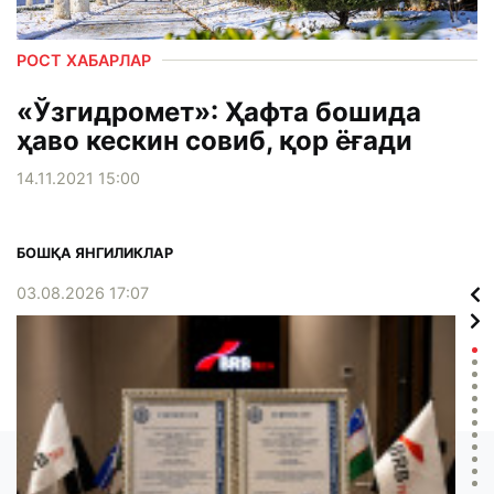
РОСТ ХАБАРЛАР
«Ўзгидромет»: Ҳафта бошида
ҳаво кескин совиб, қор ёғади
14.11.2021 15:00
БОШҚА ЯНГИЛИКЛАР
03.08.2026 17:07
02.0