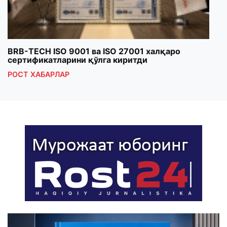
BRB-TECH ISO 9001 ва ISO 27001 халқаро
«Бу
сертификатларини қўлга киритди
клуб
РОСТ ХАБАРЛАР
РОС