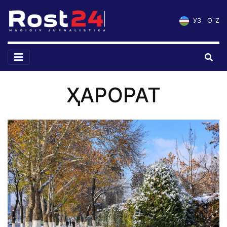
УЗ
O`Z
ҲАРОРАТ