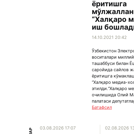
ёритишга
мўлжаллан
“Халқаро м
иш бошлад
14.10.2021 20:42
Ўзбекистон Электр
воситалари миллий
ташаббуси билан Ё
саройида сайлов ж
ёритишга кўмакла
“Халқаро медиа-хо
этилди.“Халқаро м
очилишида Олий М
палатаси депутатлар
Батафсил
15:39
03.08.2026 17:07
02.08.2026 1