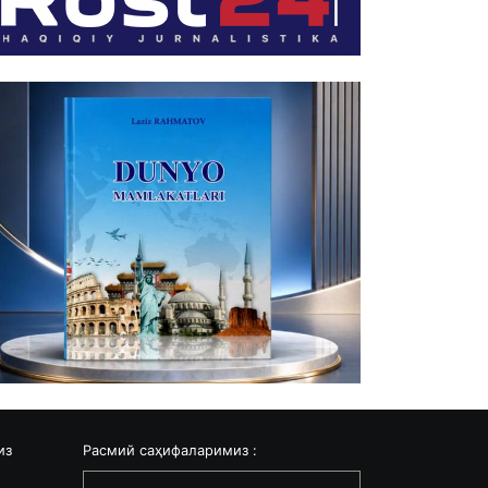
из
Расмий саҳифаларимиз :