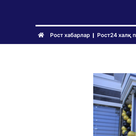
Рост хабарлар
Рост24 халқ 