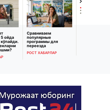
ит
Сравниваем
«Бизнесни
 5 ойда
популярные
ривожлантир
 кўпайди.
программы для
банки» Марка
бекларни
переезда
Осиёдаги энг 
тишми?
банк
РОСТ ХАБАРЛАР
трансформаци
АР
топилди
РОСТ ХАБАРЛА