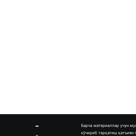
Барча материаллар учун му
кўчириб тарқатиш қатъиян