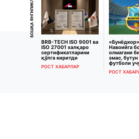
БОШҚА ЯНГИЛИКЛАР
рзиёева
BRB-TECH ISO 9001 ва
«Бунёдкор»
Президенти
ISO 27001 халқаро
Навоийга б
 Макрон
сертификатларини
олмагани б
рашди
қўлга киритди
эмас, бутун
футболи уч
РЛАР
РОСТ ХАБАРЛАР
РОСТ ХАБАР