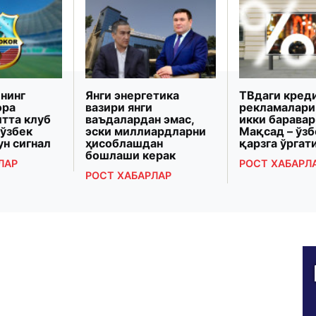
нинг
Янги энергетика
ТВдаги кред
ора
вазири янги
рекламалари
итта клуб
ваъдалардан эмас,
икки баравар
 ўзбек
эски миллиардларни
Мақсад – ўз
ун сигнал
ҳисоблашдан
қарзга ўрга
бошлаши керак
ЛАР
РОСТ ХАБАРЛ
РОСТ ХАБАРЛАР