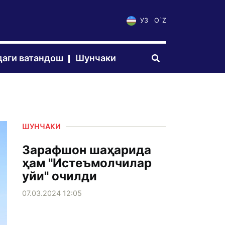
УЗ
O`Z
аги ватандош
Шунчаки
ШУНЧАКИ
Зарафшон шаҳарида
ҳам "Истeъмолчилар
уйи" очилди
07.03.2024 12:05