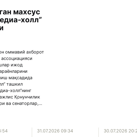
ган махсус
едиа-холл”
и
он оммавий ахборот
 ассоциацияси
шлар ижод
араёнларини
шиш мақсадида
лл” ташкил
едиа-холл”нинг
ажлис Қонунчилик
и ва сенаторлар,...
3:54
31.07.2026 09:34
30.07.2026 20: