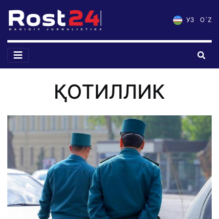
УЗ
O`Z
ҚОТИЛЛИК