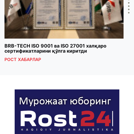
BRB-TECH ISO 9001 ва ISO 27001 халқаро
«Бу
сертификатларини қўлга киритди
клуб
РОСТ ХАБАРЛАР
РОС