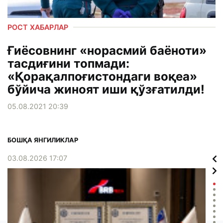
РОСТ ХАБАРЛАР
Ғиёсовнинг «норасмий баёноти»
тасдиғини топмади:
«Қорақалпоғистондаги воқеа»
бўйича жиноят иши қўзғатилди!
05.08.2021 20:39
БОШҚА ЯНГИЛИКЛАР
03.08.2026 17:07
02.0