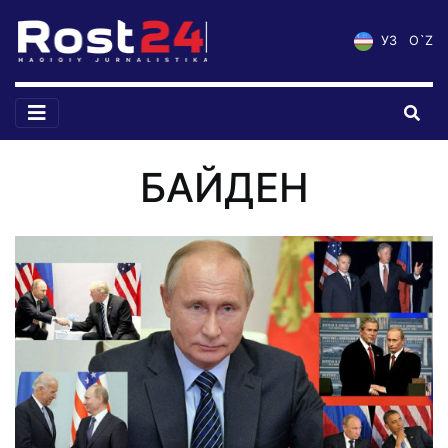
УЗ
O`Z
БАЙДЕН