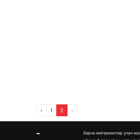
‹
1
2
›
Барча материаллар учун му