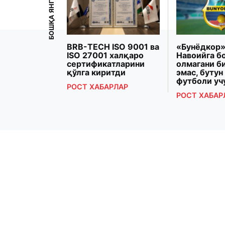
БОШҚА ЯНГИЛИКЛАР
рзиёева
BRB-TECH ISO 9001 ва
«Бунёдкор»
Президенти
ISO 27001 халқаро
Навоийга б
 Макрон
сертификатларини
олмагани б
рашди
қўлга киритди
эмас, бутун
футболи уч
РЛАР
РОСТ ХАБАРЛАР
РОСТ ХАБАР