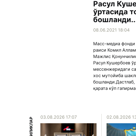
Расул Куш
ўртасида т
бошланди..
08.06.2021 18:04
Масс-медиа фонди
раиси Комил Аллам
Мажлис Қонунчилик
Расул Кушербоев ў
мессенжеридаги са
хос мутойиба шакл
бошланди.Дастлаб,
қарата кўп гапирма
15:39
03.08.2026 17:07
02.08.2026 1