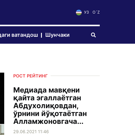
УЗ
O`Z
аги ватандош
Шунчаки
РОСТ РЕЙТИНГ
Медиада мавқени
қайта эгаллаётган
Абдухолиқовдан,
ўрнини йўқотаётган
Алламжоновгача...
29.06.2021 11:46