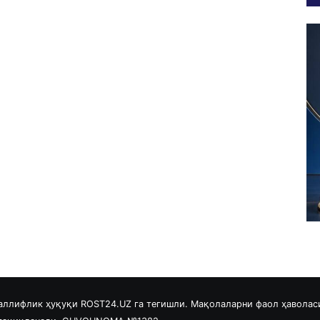
аллифлик ҳуқуқи ROST24.UZ га тегишли. Мақолаларни фаол ҳаволас