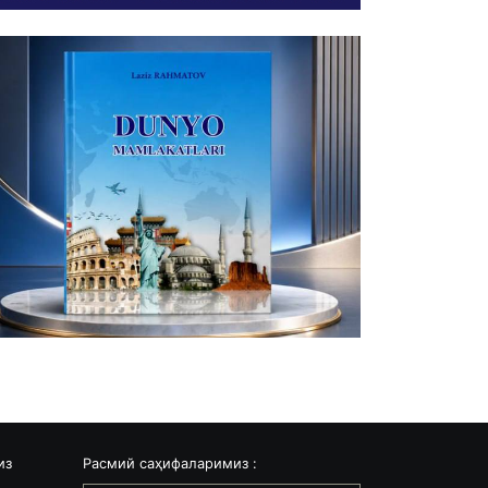
из
Расмий саҳифаларимиз :