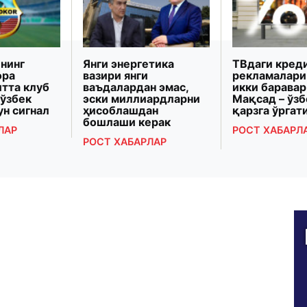
нинг
Янги энергетика
ТВдаги кред
ора
вазири янги
рекламалари
итта клуб
ваъдалардан эмас,
икки баравар
 ўзбек
эски миллиардларни
Мақсад – ўз
ун сигнал
ҳисоблашдан
қарзга ўрга
бошлаши керак
ЛАР
РОСТ ХАБАРЛ
РОСТ ХАБАРЛАР