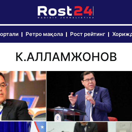
портали
Ретро мақола
Рост рейтинг
Хорижд
К.АЛЛАМЖОНОВ