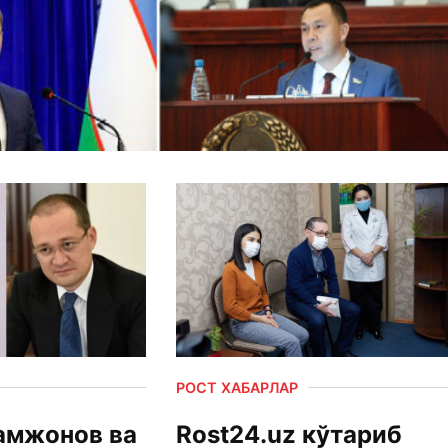
РОСТ ХАБАРЛАР
амжонов ва
Rost24.uz кўтариб