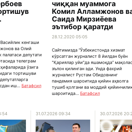
ербоев
чиққан муаммога
ортишув
Комил Алламжонов в
.
Саида Мирзиёева
эътибор қаратди
28.12.2020 05:05
 Васийлик кенгаши
жонов ва Олий
Сайтимизда “Ўзбекистонда хизмат
 палатаси депутати
кўрсатган журналист 8 йилдан буён
ртасида телеграм
"Қариялар уйи"да яшамоқда” мақола
ҳифаларида ўзига
эълон қилинган эди. Унда фахрий
идаги тортишуви
журналист Рустам Обидовнинг
 депутатларга
пандемия шароитида қийин аҳволга
сдан иш...
Батафсил
тушиб қолгани ва моддий қийинчили
шароитида...
Батафсил
3:54
31.07.2026 09:34
30.07.2026 20: