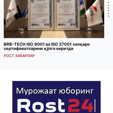
BRB-TECH ISO 9001 ва ISO 27001 халқаро
«Бу
сертификатларини қўлга киритди
клуб
РОСТ ХАБАРЛАР
РОС