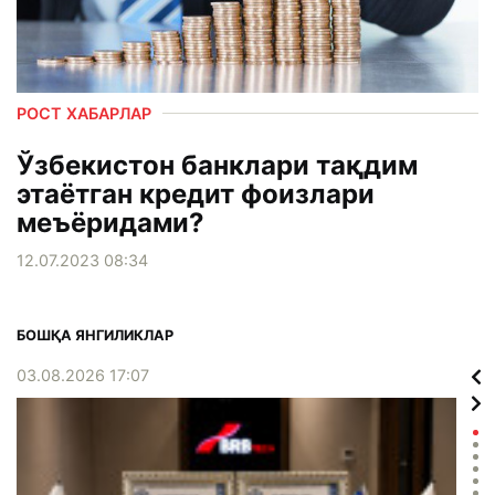
РОСТ ХАБАРЛАР
Ўзбекистон банклари тақдим
этаётган кредит фоизлари
меъёридами?
12.07.2023 08:34
БОШҚА ЯНГИЛИКЛАР
03.08.2026 17:07
02.0