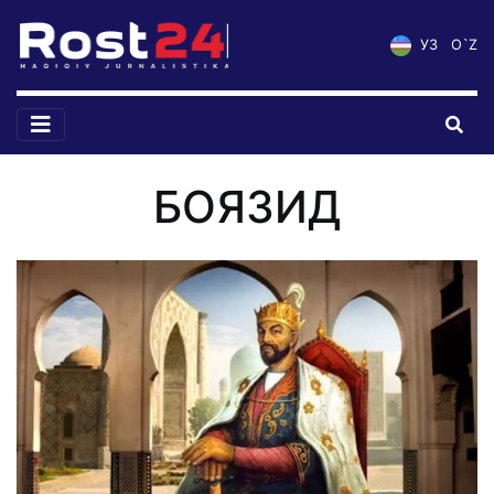
УЗ
O`Z
БОЯЗИД