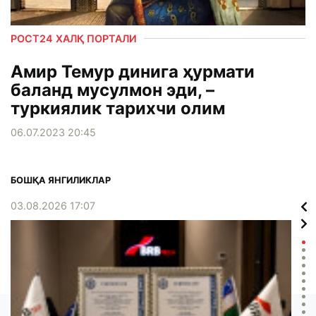
РОСТ24 ХАЛҚ ПОРТАЛИ
Амир Темур динига ҳурмати
баланд мусулмон эди, –
туркиялик тарихчи олим
06.07.2023 20:45
БОШҚА ЯНГИЛИКЛАР
03.08.2026 17:07
02.0