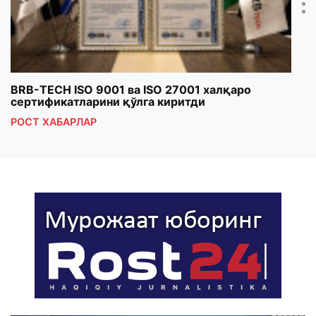
BRB-TECH ISO 9001 ва ISO 27001 халқаро
«Бу
сертификатларини қўлга киритди
клуб
РОСТ ХАБАРЛАР
РОС