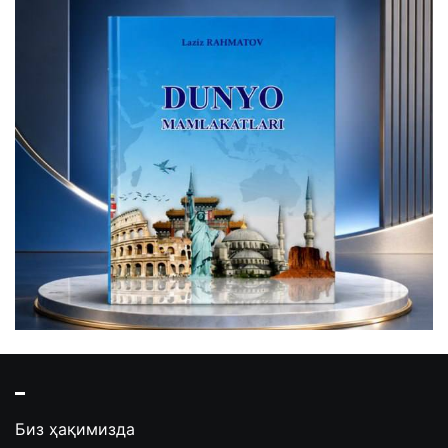
Биз ҳақимизда