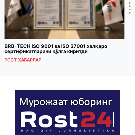
BRB-TECH ISO 9001 ва ISO 27001 халқаро
«Бу
сертификатларини қўлга киритди
клуб
РОСТ ХАБАРЛАР
РОС