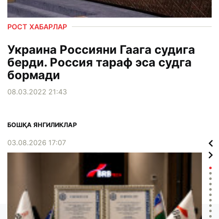
РОСТ ХАБАРЛАР
Украина Россияни Гаага судига
берди. Россия тараф эса судга
бормади
08.03.2022 21:43
БОШҚА ЯНГИЛИКЛАР
03.08.2026 17:07
02.0