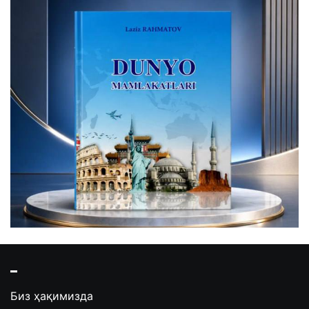
Биз ҳақимизда