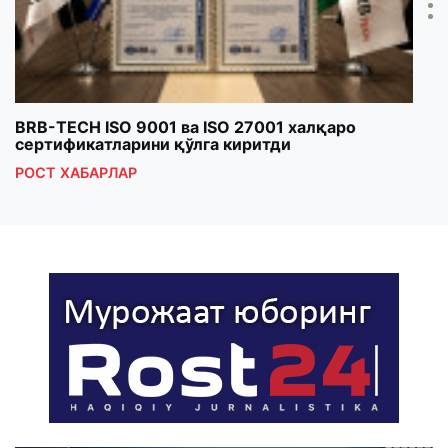
BRB-TECH ISO 9001 ва ISO 27001 халқаро
«Бу
сертификатларини қўлга киритди
клуб
РОСТ ХАБАРЛАР
РОС