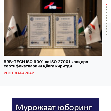
BRB-TECH ISO 9001 ва ISO 27001 халқаро
«Бу
сертификатларини қўлга киритди
клуб
РОСТ ХАБАРЛАР
РОС