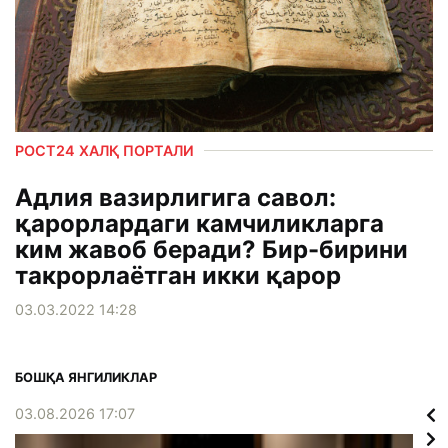
РОСТ24 ХАЛҚ ПОРТАЛИ
Адлия вазирлигига савол:
қарорлардаги камчиликларга
ким жавоб беради? Бир-бирини
такрорлаётган икки қарор
03.03.2022 14:28
БОШҚА ЯНГИЛИКЛАР
03.08.2026 17:07
02.0