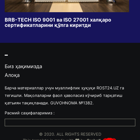
BRB-TECH ISO 9001 ва ISO 27001 халқаро
«Бу
сертификатларини қўлга киритди
клуб
Биз ҳақимизда
Алоқа
Барча материаллар учун муаллифлик ҳуқуқи ROST24.UZ га
тегишли. Мақолаларни фаол ҳаволасиз кўчириб тарқатиш
қатъиян тақиқланади. GUVOHNOMA №1382.
Расмий саҳифаларимиз :
© 2020. ALL RIGHTS RESERVED