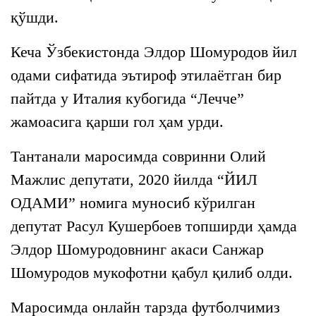
қўшди.
Кеча Ўзбекистонда Элдор Шомуродов йил
одами сифатида эътироф этилаётган бир
пайтда у Италия кубогида “Лечче”
жамоасига қарши гол ҳам урди.
Тантанали маросимда совринни Олий
Мажлис депутати, 2020 йилда “ЙИЛ
ОДАМИ” номига муносиб кўрилган
депутат Расул Кушербоев топширди ҳамда
Элдор Шомуродовнинг акаси Санжар
Шомуродов мукофотни қабул қилиб олди.
Маросимда онлайн тарзда футболчимиз