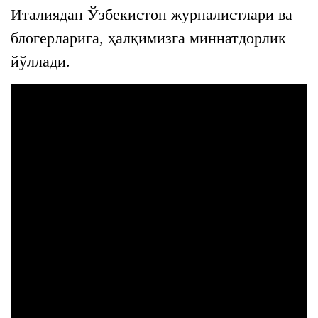
Италиядан Ўзбекистон журналистлари ва
блогерларига, ҳалқимизга миннатдорлик
йўллади.