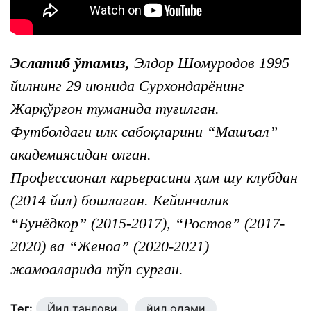
Эслатиб ўтамиз,
Элдор Шомуродов 1995
йилнинг 29 июнида Сурхондарёнинг
Жарқўрғон туманида туғилган.
Футболдаги илк сабоқларини “Машъал”
академиясидан олган.
Профессионал карьерасини ҳам шу клубдан
(2014 йил) бошлаган. Кейинчалик
“Бунёдкор” (2015-2017), “Ростов” (2017-
2020) ва “Женоа” (2020-2021)
жамоаларида тўп сурган.
Тег:
Йил танлови
йил одами