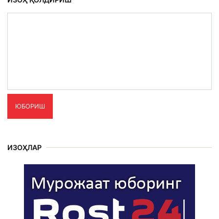
ЮБОРИШ
ИЗОҲЛАР