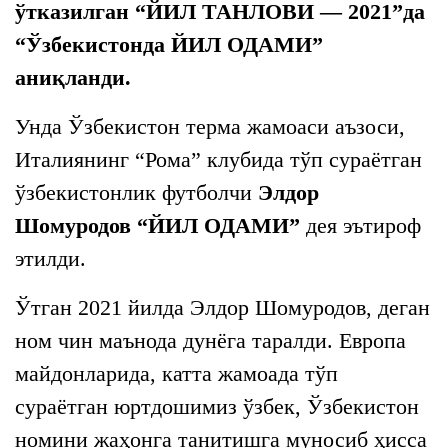
ўтказилган “ЙИЛ ТАНЛОВИ — 2021”да
“Ўзбекистонда ЙИЛ ОДАМИ”
аниқланди.
Унда Ўзбекистон терма жамоаси аъзоси,
Италиянинг “Рома” клубида тўп сураётган
ўзбекистонлик футболчи
Элдор
Шомуродов “ЙИЛ ОДАМИ”
дея эътироф
этилди.
Ўтган 2021 йилда Элдор Шомуродов, деган
ном чин маънода дунёга таралди. Европа
майдонларида, катта жамоада тўп
сураётган юртдошимиз ўзбек, Ўзбекистон
номини жаҳонга танитишга муносиб ҳисса