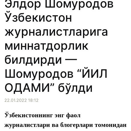
Элдор Шомуродов
Ўзбекистон
журналистларига
миннатдорлик
билдирди —
Шомуродов “ЙИЛ
ОДАМИ” бўлди
22.01.2022 18:12
Ўзбекистоннинг энг фаол
журналистлари ва блогерлари томонидан