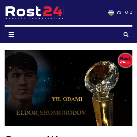
УЗ
O`Z