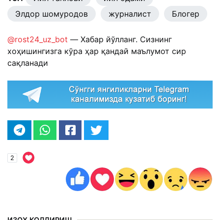
Элдор шомуродов
журналист
Блогер
@rost24_uz_bot
— Хабар йўлланг. Сизнинг
хоҳишингизга кўра ҳар қандай маълумот сир
сақланади
2
ИЗОҲ ҚОЛДИРИШ