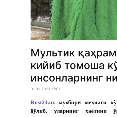
Мультик қаҳрам
кийиб томоша к
инсонларнинг ни
01.09.2021 17:01
Rost24.uz
мухбири меҳнати кўз
бўлиб, уларнинг ҳаётини 