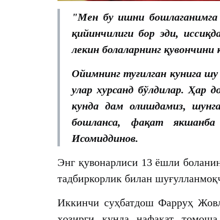
"Мен бу ишни бошлаганимга
қийинчилиги бор эди, иссиқд
лекин болаларнинг қувончини
Ойимнинг туғилган кунига шу 
улар хурсанд бўлдилар. Ҳар д
кунда дам олишдамиз, шунг
бошланса, фақат якшанба
Исомиддинов.
Энг қувонарлиси 13 ёшли боланин
тадбиркорлик билан шуғулланмоқ
Иккинчи суҳбатдош Фарруҳ Жовл
ҳозирги кунда нафақат томоша