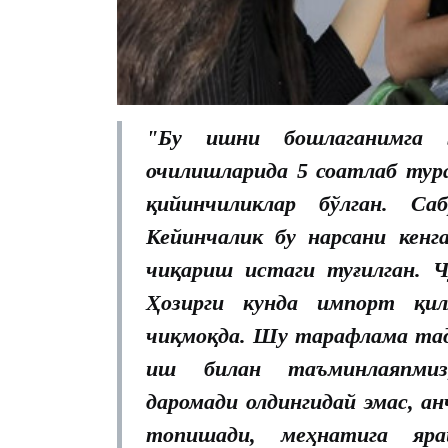
"Бу ишни бошлаганимга 
очилишларида 5 соатлаб тура
қийинчиликлар бўлган. С
Кейинчалик бу нарсани кенг
чиқариш истаги туғилган. Ч
Ҳозирги кунда импорт қил
чиқмоқда. Шу тарафлама тад
иш билан таъминлаяпмиз
даромади олдингидай эмас, а
топишади, меҳнатига яр