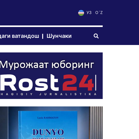
УЗ
O`Z
аги ватандош
Шунчаки