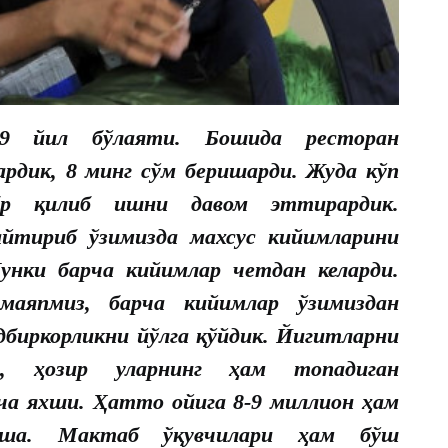
9 йил бўлаяти. Бошида ресторан
рдик, 8 минг сўм беришарди. Жуда кўп
абр қилиб ишни давом эттирардик.
айтириб ўзимизда махсус кийимларини
унки барча кийимлар четдан келарди.
маяпмиз, барча кийимлар ўзимиздан
биркорликни йўлга қўйдик. Йигитларни
, ҳозир уларнинг ҳам топадиган
нча яхши. Ҳатто ойига 8-9 миллион ҳам
аша. Мактаб ўқувчилари ҳам бўш