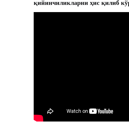
қийинчиликларни ҳис қилиб кў