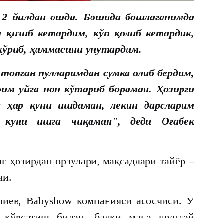
 2 йилдан ошди. Бошида бошлаганимда
а қизиб кетардим, кўп қолиб кетардик,
 кўриб, ҳаммасини унутардим.
топган пулларимдан сумка олиб бердим,
оим уйга нон кўтариб бораман. Ҳозирги
а ҳар куни ишдаман, лекин дарсларим
 куни ишга чиқаман", деди Оғабек
г ҳозирдан орзулари, мақсадлари тайёр –
чи.
иев, Babyshow компанияси асосчиси. У
 кўрсатиш билан, балки мана шундай