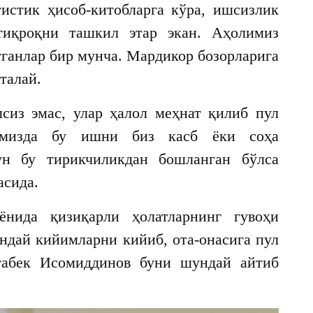
тистик ҳисоб-китобларга кўра, ишсизлик
тиқроқни ташкил этар экан. Аҳолимиз
тганлар бир мунча. Мардикор бозорларига
талай.
сиз эмас, улар ҳалол меҳнат қилиб пул
нимизда бу ишни биз касб ёки соҳа
ун бу тирикчиликдан бошланган бўлса
асида.
нида қизиқарли ҳолатларнинг гувоҳи
ндай кийимларни кийиб, ота-онасига пул
ғабек Исомиддинов буни шундай айтиб