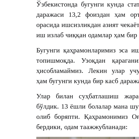
Ўзбекистонда бугунги кунда ста
даражаси 13,2 фоиздан ҳам ор
орасида ишсизликдан азият чекаё
иш излаб чиққан одамлар ҳам бир 
Бугунги қаҳрамонларимиз эса иш
топишмоқда. Узоқдан қарага
ҳисобламаймиз. Лекин улар уч
ҳам бугунги кунда бир касб дараж
Улар билан суҳбатлашиш жараё
бўлдик. 13 ёшли болалар мана шу
олиб боряпти. Қаҳрамонимиз О
бердики, одам таажжубланади: