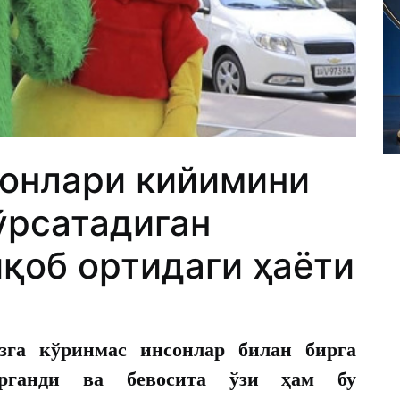
онлари кийимини
ўрсатадиган
қоб ортидаги ҳаёти
га кўринмас инсонлар билан бирга
ўрганди ва бевосита ўзи ҳам бу