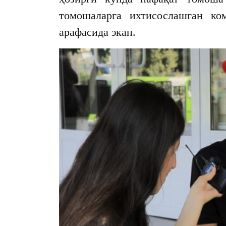
томошаларга ихтисослашган ко
арафасида экан.