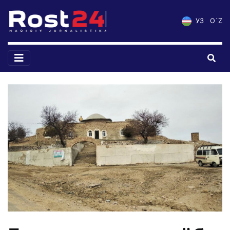
УЗ
O`Z