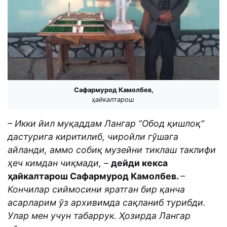
Сафармурод Камолбев,
ҳайкалтарош
– Икки йил муқаддам Лангар “Обод қишлоқ“
дастурига киритилиб, чиройли гўшага
айланди, аммо собиқ музейни тиклаш таклифи
ҳеч кимдан чиқмади, –
дейди кекса
ҳайкалтарош Сафармурод Камолбев.
–
Кончилар сиймосини яратган бир қанча
асарларим ўз архивимда сақланиб турибди.
Улар мен учун табаррук. Ҳозирда Лангар