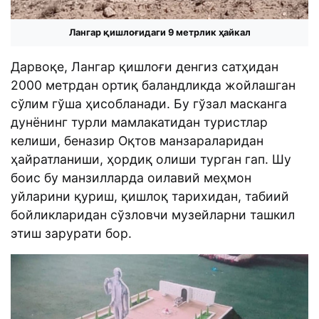
Лангар қишлоғидаги 9 метрлик ҳайкал
Дарвоқе, Лангар қишлоғи денгиз сатҳидан
2000 метрдан ортиқ баландликда жойлашган
сўлим гўша ҳисобланади. Бу гўзал масканга
дунёнинг турли мамлакатидан туристлар
келиши, беназир Оқтов манзараларидан
ҳайратланиши, ҳордиқ олиши турган гап. Шу
боис бу манзилларда оилавий меҳмон
уйларини қуриш, қишлоқ тарихидан, табиий
бойликларидан сўзловчи музейларни ташкил
этиш зарурати бор.