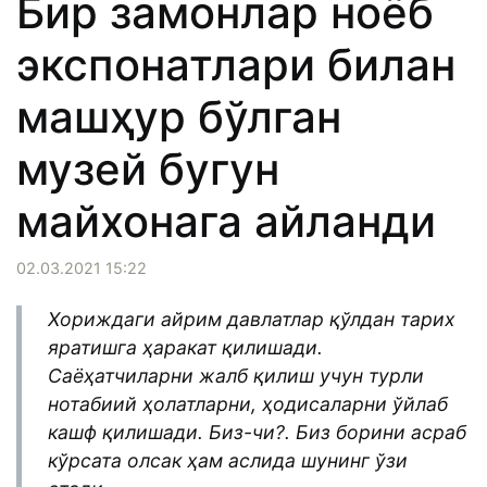
Бир замонлар ноёб
экспонатлари билан
машҳур бўлган
музей бугун
майхонага айланди
02.03.2021 15:22
Хориждаги айрим давлатлар қўлдан тарих
яратишга ҳаракат қилишади.
Саёҳатчиларни жалб қилиш учун турли
нотабиий ҳолатларни, ҳодисаларни ўйлаб
кашф қилишади. Биз-чи?. Биз борини асраб
кўрсата олсак ҳам аслида шунинг ўзи