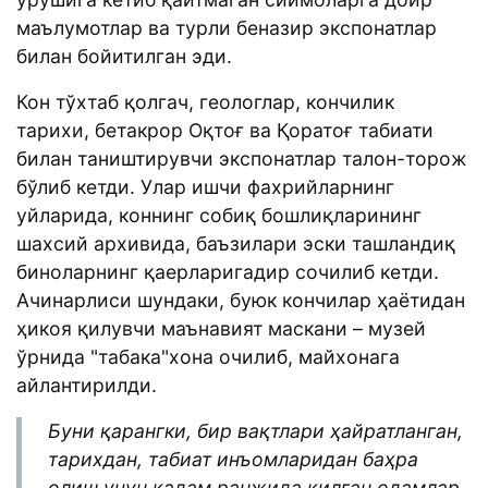
маълумотлар ва турли беназир экспонатлар
билан бойитилган эди.
Кон тўхтаб қолгач, геологлар, кончилик
тарихи, бетакрор Оқтоғ ва Қоратоғ табиати
билан таништирувчи экспонатлар талон-торож
бўлиб кетди. Улар ишчи фахрийларнинг
уйларида, коннинг собиқ бошлиқларининг
шахсий архивида, баъзилари эски ташландиқ
биноларнинг қаерларигадир сочилиб кетди.
Ачинарлиси шундаки, буюк кончилар ҳаётидан
ҳикоя қилувчи маънавият маскани – музей
ўрнида "табака"хона очилиб, майхонага
айлантирилди.
Буни қарангки, бир вақтлари ҳайратланган,
тарихдан, табиат инъомларидан баҳра
олиш учун қадам ранжида қилган одамлар