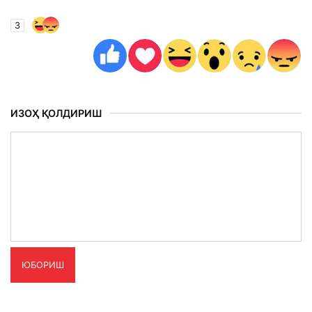
3
ИЗОҲ ҚОЛДИРИШ
ЮБОРИШ