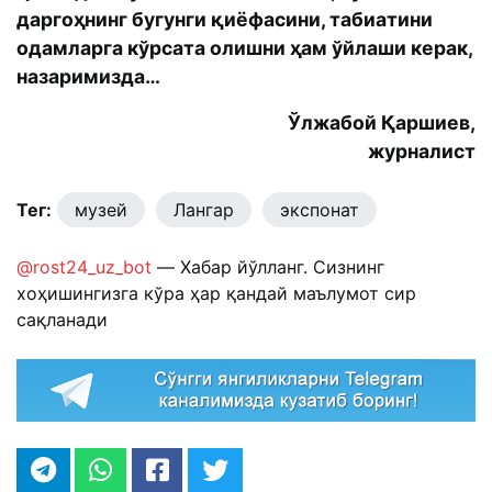
даргоҳнинг бугунги қиёфасини, табиатини
одамларга кўрсата олишни ҳам ўйлаши керак,
назаримизда…
Ўлжабой Қаршиев,
журналист
Тег:
музей
Лангар
экспонат
@rost24_uz_bot
— Хабар йўлланг. Сизнинг
хоҳишингизга кўра ҳар қандай маълумот сир
сақланади