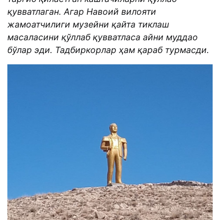
қувватлаган. Агар Навоий вилояти
жамоатчилиги музейни қайта тиклаш
масаласини қўллаб қувватласа айни муддао
бўлар эди. Тадбиркорлар ҳам қараб турмасди.