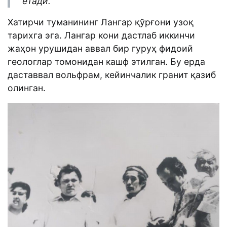
етади.
Хатирчи туманининг Лангар қўрғони узоқ
тарихга эга. Лангар кони дастлаб иккинчи
жаҳон урушидан аввал бир гуруҳ фидоий
геологлар томонидан кашф этилган. Бу ерда
даставвал вольфрам, кейинчалик гранит қазиб
олинган.