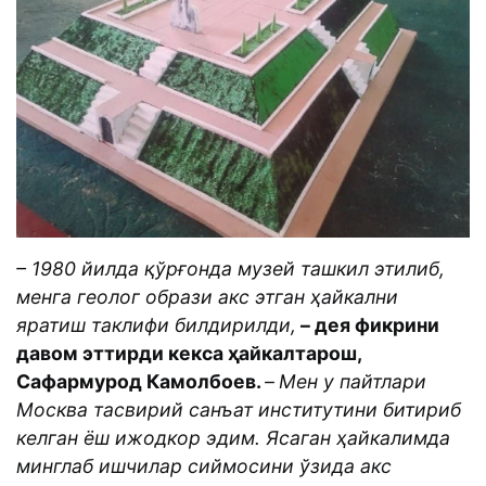
– 1980 йилда қўрғонда музей ташкил этилиб,
менга геолог образи акс этган ҳайкални
яратиш таклифи билдирилди,
– дея фикрини
давом эттирди кекса ҳайкалтарош,
Сафармурод Камолбоев.
–
Мен у пайтлари
Москва тасвирий санъат институтини битириб
келган ёш ижодкор эдим. Ясаган ҳайкалимда
минглаб ишчилар сиймосини ўзида акс