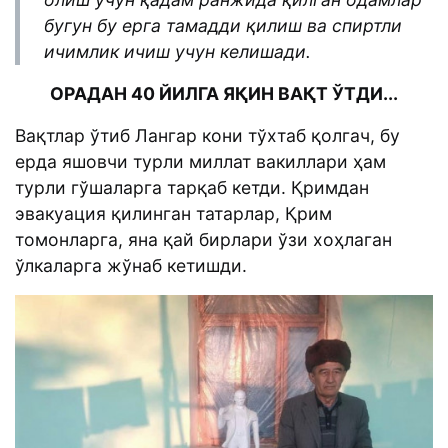
бугун бу ерга тамадди қилиш ва спиртли
ичимлик ичиш учун келишади.
ОРАДАН 40 ЙИЛГА ЯҚИН ВАҚТ ЎТДИ...
Вақтлар ўтиб Лангар кони тўхтаб қолгач, бу
ерда яшовчи турли миллат вакиллари ҳам
турли гўшаларга тарқаб кетди. Қримдан
эвакуация қилинган татарлар, Қрим
томонларга, яна қай бирлари ўзи хоҳлаган
ўлкаларга жўнаб кетишди.