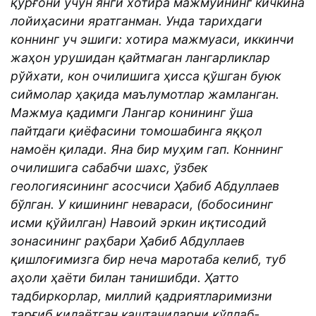
қўрғони учун янги хотира мажмуининг кичкина
лойиҳасини яратганман. Унда тарихдаги
коннинг уч эшиги: хотира мажмуаси, иккинчи
жаҳон урушидан қайтмаган лангарликлар
рўйхати, кон очилишига ҳисса қўшган буюк
сиймолар ҳақида маълумотлар жамланган.
Мажмуа қадимги Лангар конининг ўша
пайтдаги қиёфасини томошабинга яққол
намоён қилади. Яна бир муҳим гап. Коннинг
очилишига сабабчи шахс, ўзбек
геологиясининг асосчиси Ҳабиб Абдуллаев
бўлган. У кишининг невараси, (бобосининг
исми қўйилган) Навоий эркин иқтисодий
зонасининг раҳбари Ҳабиб Абдуллаев
қишлоғимизга бир неча маротаба келиб, туб
аҳоли ҳаёти билан танишибди. Ҳатто
тадбиркорлар, миллий қадриятларимизни
тарғиб қилаётган каштачиларни қўллаб-