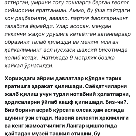
эттирган, умрини тоғу тошларга берган геолог
сиймосини яратганман. Аммо, бу ўша пайтдаги
кон раҳбарияти, аввало, партия фаолларининг
талабига ёқмайди. Улар асосан, мендан
иккинчи жаҳон урушига кетаётган ватанпарвар
образини талаб қилишди ва менинг ясаган
ҳайкалимнинг асл нусхаси шахсий бисотимда
қолиб кетди. Натижада 9 метрлик бошқа
ҳайкал ўрнатилди.
Хориждаги айрим давлатлар қўлдан тарих
яратишга ҳаракат қилишади. Саёҳатчиларни
жалб қилиш учун турли нотабиий ҳолатларни,
ҳодисаларни ўйлаб кашф қилишади. Биз-чи?.
Биз борини асраб кўрсата олсак ҳам аслида
шунинг ўзи етади. Навоий вилояти ҳокимлиги
ва кенг жамоатчилиги Лангар қишлоғида
қайтадан музей ташкил этишни, бу