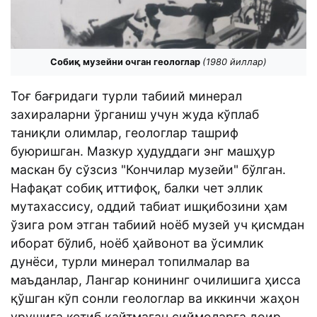
Собиқ музейни очган геологлар
(1980 йиллар)
Тоғ бағридаги турли табиий минерал
захираларни ўрганиш учун жуда кўплаб
таниқли олимлар, геологлар ташриф
буюришган. Мазкур ҳудуддаги энг машҳур
маскан бу сўзсиз "Кончилар музейи" бўлган.
Нафақат собиқ иттифоқ, балки чет эллик
мутахассису, оддий табиат ишқибозини ҳам
ўзига ром этган табиий ноёб музей уч қисмдан
иборат бўлиб, ноёб ҳайвонот ва ўсимлик
дунёси, турли минерал топилмалар ва
маъданлар, Лангар конининг очилишига ҳисса
қўшган кўп сонли геологлар ва иккинчи жаҳон
урушига кетиб қайтмаган сиймоларга доир