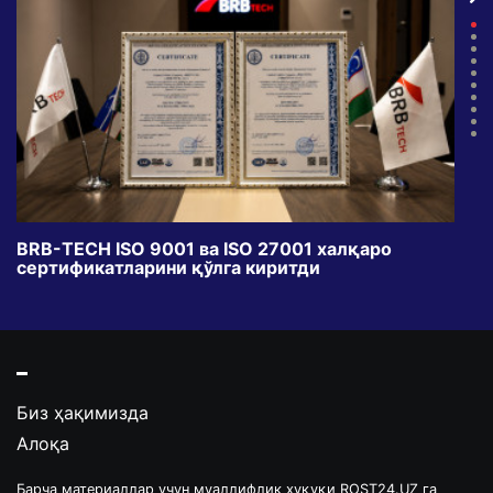
BRB-TECH ISO 9001 ва ISO 27001 халқаро
«Бу
сертификатларини қўлга киритди
клуб
Биз ҳақимизда
Алоқа
Барча материаллар учун муаллифлик ҳуқуқи ROST24.UZ га