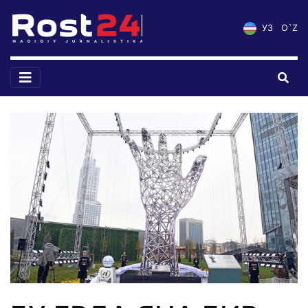
УЗ
O`Z