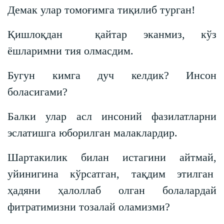
Демак улар томоғимга тиқилиб турган!
Қишлоқдан қайтар эканмиз, кўз
ёшларимни тия олмасдим.
Бугун кимга дуч келдик? Инсон
боласигами?
Балки улар асл инсоний фазилатларни
эслатишга юборилган малаклардир.
Шартакилик билан истагини айтмай,
уйинигина кўрсатган, тақдим этилган
ҳадяни ҳалоллаб олган болалардай
фитратимизни тозалай оламизми?