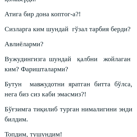
Атига бир дона коптог-а?!
Сизларга ким шундай гўзал тарбия берди?
Авлиёларми?
Вужудингизга шундай қалбни жойлаган
ким? Фаришталарми?
Бутун мавжудотни яратган битта бўлса,
нега биз сиз каби эмасмиз?!
Бўғзимга тиқилиб турган нималигини энди
билдим.
Топдим, тушундим!