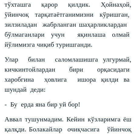
тўхташга қарор қилдик. Ҳойнаҳой,
ўйинчоқ тарқатаётганимизни кўришган,
зилзиладан жабрланган шаҳарликлардан
бўлмаганлари учун яқинлаша олмай
йўлимизга чиқиб туришганди.
Улар билан саломлашишга улгурмай,
кичкинтойлардан бири орқасидаги
харобгина ҳовлига ишора қилди ва
шундай деди:
- Бу ерда яна бир уй бор!
Аввал тушунмадим. Кейин кўзларимга ёш
қалқди. Болакайлар очиқчасига ўйинчоқ