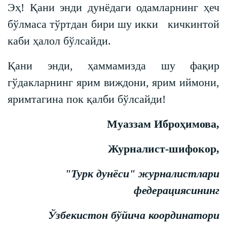
Эҳ! Қани энди дунёдаги одамларнинг ҳеч
бўлмаса тўртдан бири шу икки кичкинтой
каби ҳалол бўлсайди.
Қани энди, ҳаммамизда шу фақир
гўдакларнинг ярим виждони, ярим иймони,
яримтагина пок қалби бўлсайди!
Муаззам Иброҳимова,
Журналист-шифокор,
"Турк дунёси" журналистлари
федерациясининг
Ўзбекистон бўйича координатори