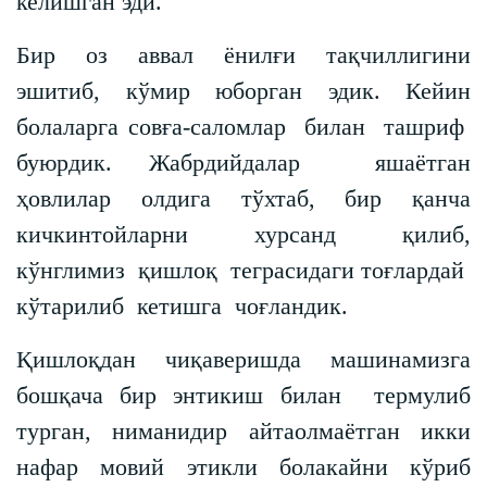
келишган эди.
Бир оз аввал ёнилғи тақчиллигини
эшитиб, кўмир юборган эдик. Кейин
болаларга совға-саломлар билан ташриф
буюрдик. Жабрдийдалар яшаётган
ҳовлилар олдига тўхтаб, бир қанча
кичкинтойларни хурсанд қилиб,
кўнглимиз қишлоқ теграсидаги тоғлардай
кўтарилиб кетишга чоғландик.
Қишлоқдан чиқаверишда машинамизга
бошқача бир энтикиш билан термулиб
турган, ниманидир айтаолмаётган икки
нафар мовий этикли болакайни кўриб