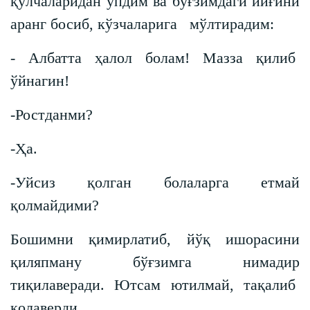
қўлчаларидан ўпдим ва бўғзимдаги йиғини
аранг босиб, кўзчаларига мўлтирадим:
- Албатта ҳалол болам! Мазза қилиб
ўйнагин!
-Ростданми?
-Ҳа.
-Уйсиз қолган болаларга етмай
қолмайдими?
Бошимни қимирлатиб, йўқ ишорасини
қиляпману бўғзимга нимадир
тиқилаверади. Ютсам ютилмай, тақалиб
қолаверди.