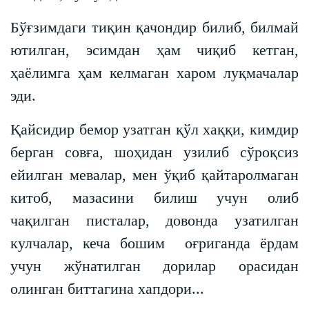
Бўғзимдаги тиқин қачондир билиб, билмай
ютилган, эсимдан ҳам чиқиб кетган,
ҳаёлимга ҳам келмаган харом луқмачалар
эди.
Қайсидир бемор узатган қўл хаққи, кимдир
берган совға, шоҳидан узилиб сўроқсиз
ейилган мевалар, мен ўқиб қайтаролмаган
китоб, мазасини билиш учун олиб
чақилган писталар, довонда узатилган
кулчалар, кеча бошим оғриганда ёрдам
учун жўнатилган дорилар орасидан
олинган биттагина хапдори...