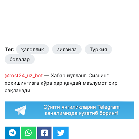
Тег:
ҳалоллик
зилзила
Туркия
болалар
@rost24_uz_bot
— Хабар йўлланг. Сизнинг
хоҳишингизга кўра ҳар қандай маълумот сир
сақланади