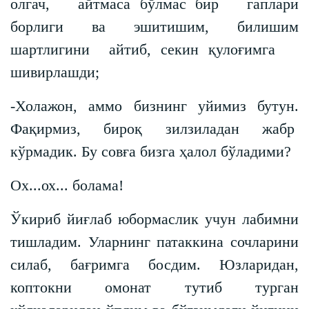
олгач, айтмаса бўлмас бир гаплари
борлиги ва эшитишим, билишим
шартлигини айтиб, секин қулоғимга
шивирлашди;
-Холажон, аммо бизнинг уйимиз бутун.
Фақирмиз, бироқ зилзиладан жабр
кўрмадик. Бу совға бизга ҳалол бўладими?
Ох...ох... болама!
Ўкириб йиғлаб юбормаслик учун лабимни
тишладим. Уларнинг патаккина сочларини
силаб, бағримга босдим. Юзларидан,
коптокни омонат тутиб турган