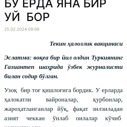
БУ ЕРДА ЯНА БИР
УЙ БОР
25.02.2024 09:06
Текин ҳалоллик вакцинаси
Эслатма: воқеа бир йил олдин Туркиянинг
Газиантеп шаҳрида ўзбек журналисти
билан содир бўлган.
Узоқ бир тоғ қишлоғига бордик. У ерларда
ҳалокатли вайроналар, қурбонлар,
жароҳатланганлар йўқ, фақат зилзиладан
азият чеккан ўнлаб оилалар кўчиб