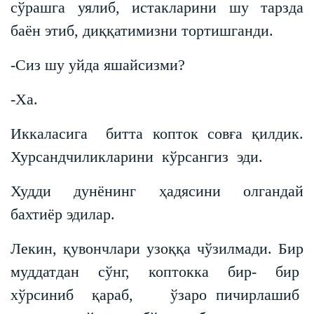
сўрашга уялиб, истакларини шу тарзда
баён этиб, диққатимизни тортишганди.
-Сиз шу уйда яшайсизми?
-Ха.
Иккаласига битта копток совға қилдик.
Хурсандчиликларини кўрсангиз эди.
Худди дунёнинг ҳадясини олгандай
бахтиёр эдилар.
Лекин, қувончлари узоққа чўзилмади. Бир
муддатдан сўнг, коптокка бир- бир
хўрсиниб қараб, ўзаро пичирлашиб