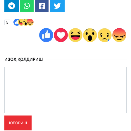
5
ИЗОҲ ҚОЛДИРИШ
ЮБОРИШ