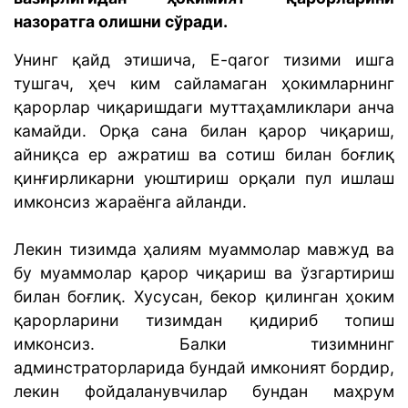
назоратга олишни сўради.
Унинг қайд этишича, E-qaror тизими ишга
тушгач, ҳеч ким сайламаган ҳокимларнинг
қарорлар чиқаришдаги муттаҳамликлари анча
камайди. Орқа сана билан қарор чиқариш,
айниқса ер ажратиш ва сотиш билан боғлиқ
қинғирликарни уюштириш орқали пул ишлаш
имконсиз жараёнга айланди.
Лекин тизимда ҳалиям муаммолар мавжуд ва
бу муаммолар қарор чиқариш ва ўзгартириш
билан боғлиқ. Хусусан, бекор қилинган ҳоким
қарорларини тизимдан қидириб топиш
имконсиз. Балки тизимнинг
админстраторларида бундай имконият бордир,
лекин фойдаланувчилар бундан маҳрум