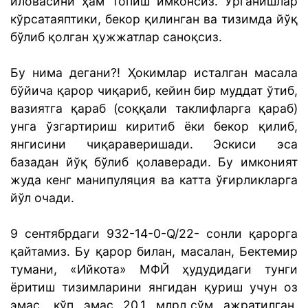
иловасини ҳам топиш имконсиз. Ўрганишлар
кўрсатаяптики, бекор қилинган ва тизимда йўқ
бўлиб қолган ҳужжатлар саноқсиз.
Бу нима дегани?! Ҳокимлар исталган масала
бўйича қарор чиқариб, кейин бир муддат ўтиб,
вазиятга қараб (соққали таклифларга қараб)
унга ўзгартириш киритиб ёки бекор қилиб,
янгисини чиқараверишади. Эскиси эса
базадан йўқ бўлиб қолаверади. Бу имконият
жуда кенг манипуляция ва катта ўғирликларга
йўл очади.
9 сентябрдаги 932-14-0-Q/22- сонли қарорга
қайтамиз. Бу қарор билан, масалан, Бектемир
тумани, «Ийкота» МФЙ ҳудудидаги тунги
ёритиш тизимларини янгидан қуриш учун оз
эмас, кўп эмас 20,1 млрд.сўм ажратилган.