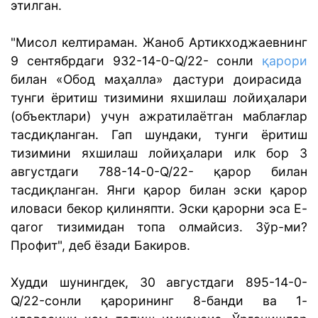
этилган.
"Мисол келтираман. Жаноб Артикходжаевнинг
9 сентябрдаги 932-14-0-Q/22- сонли
қарори
билан «Обод маҳалла» дастури доирасида
тунги ёритиш тизимини яхшилаш лойиҳалари
(объектлари) учун ажратилаётган маблағлар
тасдиқланган. Гап шундаки, тунги ёритиш
тизимини яхшилаш лойиҳалари илк бор 3
августдаги 788-14-0-Q/22- қарор билан
тасдиқланган. Янги қарор билан эски қарор
иловаси бекор қилиняпти. Эски қарорни эса E-
qaror тизимидан топа олмайсиз. Зўр-ми?
Профит", деб ёзади Бакиров.
Худди шунингдек, 30 августдаги 895-14-0-
Q/22-сонли қарорининг 8-банди ва 1-