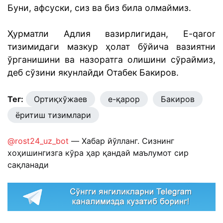
Буни, афсуски, сиз ва биз била олмаймиз.
Ҳурматли Адлия вазирлигидан, E-qaror
тизимидаги мазкур ҳолат бўйича вазиятни
ўрганишини ва назоратга олишини сўраймиз,
деб сўзини якунлайди Отабек Бакиров.
Тег:
Ортиқхўжаев
е-қарор
Бакиров
ёритиш тизимлари
@rost24_uz_bot
— Хабар йўлланг. Сизнинг
хоҳишингизга кўра ҳар қандай маълумот сир
сақланади