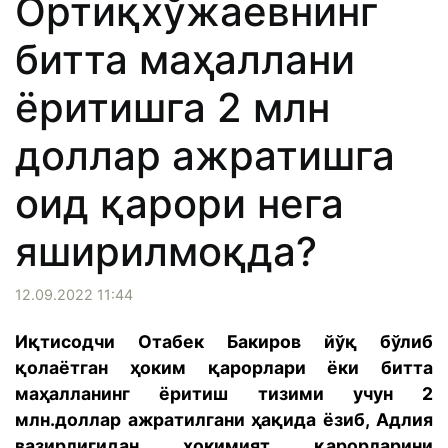
Ортиқхўжаевнинг
битта маҳаллани
ёритишга 2 млн
доллар ажратишга
оид қарори нега
яширилмоқда?
12.09.2022 11:44
Иқтисодчи Отабек Бакиров йўқ бўлиб
қолаётган ҳоким қарорлари ёки битта
маҳалланинг ёритиш тизими учун 2
млн.доллар ажратилгани ҳақида ёзиб, Адлия
вазирлигидан ҳокимият қарорларини