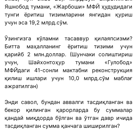
Яшнобод тумани, «Жарбоши» МФЙ ҳудудидаги
тунги ёритиш тизимларини янгидан қуриш
учун эса 19,2 млрд.сўм.
Ўзингизга кўламни тасаввур қилаяпсизми?
Битта маҳалланинг ёритиш тизими учун
қарийб 2 млн.доллар. (Шунчаки солиштириш
учун, Шайхонтоҳур тумани «Гулобод»
МФЙдаги 41-сонли мактабни реконструкция
қилиш ишлари учун 10,0 млрд.сўм маблағ
ажратилган)
Энди савол, бундан аввалги тасдиқланган ва
бекор қилинган қарорларда бу суммалар
қандай миқдорда бўлган ва ўтган давр ичида
тасдиқланган сумма қанчага шиширилган?