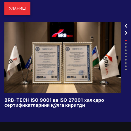
УЛАНИШ
BRB-TECH ISO 9001 ва ISO 27001 халқаро
«Бу
сертификатларини қўлга киритди
клуб