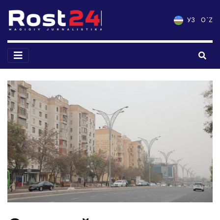
УЗ
O`Z