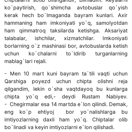
ko`paytirish, qo`shimcha avtobuslar qo`yish
kerak hech bo`lmaganda bayram kunlari. Axir
hammaning ham imkoniyati yo`q, samolyotdan
ham qimmatroq taksilarda ketishga. Aksariyat
talabalar, ishchilar, xizmatchilar. Imkoniyati
borlarning o`z mashinasi bor, avtobuslarda ketish
uchun ko`chalarni to`ldirib turganlarning
mablag`lari rejali.
- Men 10 mart kuni bayram ta`tili vaqti uchun
Qarshiga poyezd uchun chipta olishni reja
qilgandim, lekin o`sha vaqtdayoq bu kunlarga
chipta yo`q edi,- deydi Rustam Nabiyev.
- Chegirmalar esa 14 martda e`lon qilindi. Demak,
eng ko`p ehtiyoj bor yo`nalishlarga bu
imtiyozlarning daxli ham yo`q. Chiptalar olib
bo`linadi va keyin imtiyozlarni e`lon qilishadi.