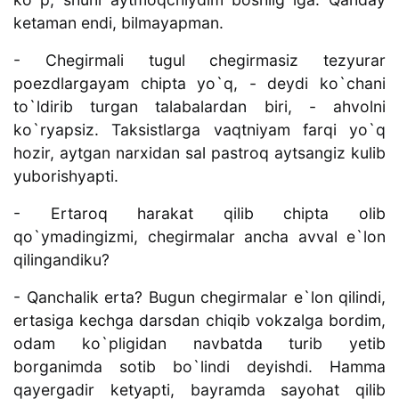
ketaman endi, bilmayapman.
- Chegirmali tugul chegirmasiz tezyurar
poezdlargayam chipta yo`q, - deydi ko`chani
to`ldirib turgan talabalardan biri, - ahvolni
ko`ryapsiz. Taksistlarga vaqtniyam farqi yo`q
hozir, aytgan narxidan sal pastroq aytsangiz kulib
yuborishyapti.
- Ertaroq harakat qilib chipta olib
qo`ymadingizmi, chegirmalar ancha avval e`lon
qilingandiku?
- Qanchalik erta? Bugun chegirmalar e`lon qilindi,
ertasiga kechga darsdan chiqib vokzalga bordim,
odam ko`pligidan navbatda turib yetib
borganimda sotib bo`lindi deyishdi. Hamma
qayergadir ketyapti, bayramda sayohat qilib