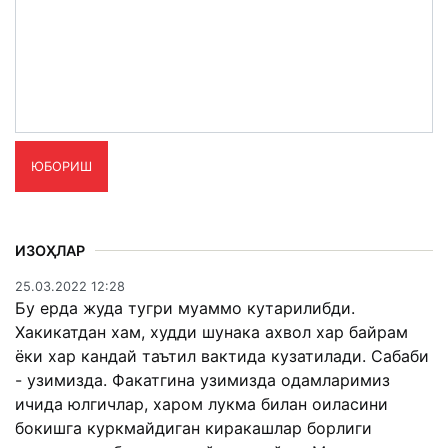
ЮБОРИШ
ИЗОҲЛАР
25.03.2022 12:28
Бу ерда жуда тугри муаммо кутарилибди.
Хакикатдан хам, худди шунака ахвол хар байрам
ёки хар кандай таътил вактида кузатилади. Сабаби
- узимизда. Факатгина узимизда одамларимиз
ичида юлгичлар, харом лукма билан оиласини
бокишга куркмайдиган киракашлар борлиги