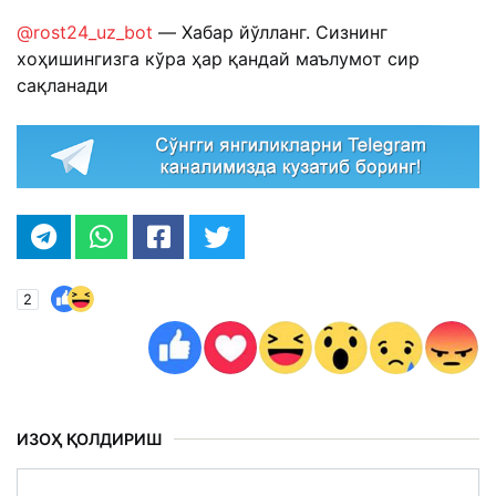
@rost24_uz_bot
— Хабар йўлланг. Сизнинг
хоҳишингизга кўра ҳар қандай маълумот сир
сақланади
2
ИЗОҲ ҚОЛДИРИШ