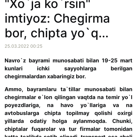
"Xo`ja ko`rsin"
imtiyoz: Chegirma
bor, chipta yo`q...
25.03.2022 00:25
Navro`z bayrami munosabati bilan 19-25 mart
kunlari ichki sayyohlarga berilgan
chegirmalardan xabaringiz bor.
Ammo, bayramlaru ta`tillar munosabati bilan
chegirmalar e`lon qilingan vaqtda na temir yo`l
poyezdlariga, na havo yo`llariga va na
avtobuslarga chipta topilmay qolishi oxirgi
yillarda odatiy holga aylanmoqda. Chunki,
chiptalar fuqarolar va tur firmalar tomonidan
katta tezlikda sotib olinadi, transport esa aholi