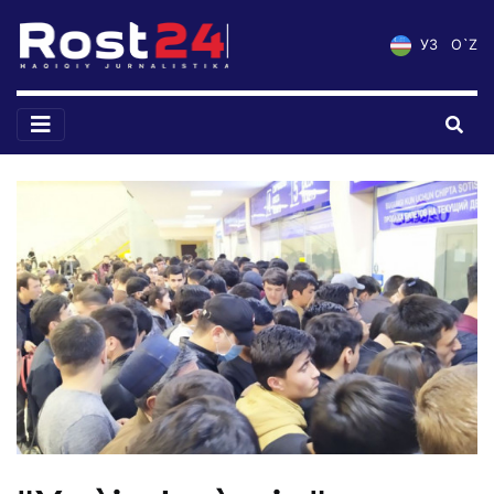
УЗ
O`Z