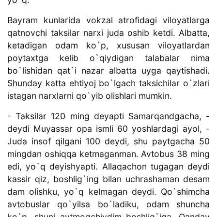
Bayram kunlarida vokzal atrofidagi viloyatlarga
qatnovchi taksilar narxi juda oshib ketdi. Albatta,
ketadigan odam ko`p, xususan viloyatlardan
poytaxtga kelib o`qiydigan talabalar nima
bo`lishidan qat`i nazar albatta uyga qaytishadi.
Shunday katta ehtiyoj bo`lgach taksichilar o`zlari
istagan narxlarni qo`yib olishlari mumkin.
- Taksilar 120 ming deyapti Samarqandgacha, -
deydi Muyassar opa ismli 60 yoshlardagi ayol, -
Juda insof qilgani 100 deydi, shu paytgacha 50
mingdan oshiqqa ketmaganman. Avtobus 38 ming
edi, yo`q deyishyapti. Allaqachon tugagan deydi
kassir qiz, boshlig`ing bilan uchrashaman desam
dam olishku, yo`q kelmagan deydi. Qo`shimcha
avtobuslar qo`yilsa bo`ladiku, odam shuncha
ko`p, shuni aytmoqchiydim boshlig`iga. Qanday