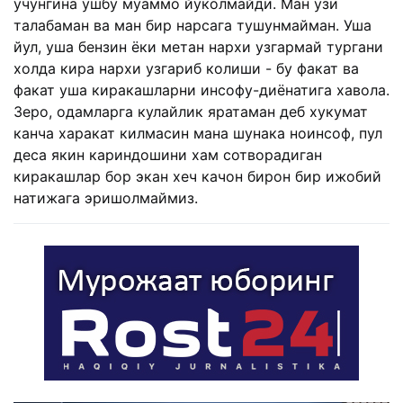
учунгина ушбу муаммо йуколмайди. Ман узи
талабаман ва ман бир нарсага тушунмайман. Уша
йул, уша бензин ёки метан нархи узгармай тургани
холда кира нархи узгариб колиши - бу факат ва
факат уша киракашларни инсофу-диёнатига хавола.
Зеро, одамларга кулайлик яратаман деб хукумат
канча харакат килмасин мана шунака ноинсоф, пул
деса якин кариндошини хам сотворадиган
киракашлар бор экан хеч качон бирон бир ижобий
натижага эришолмаймиз.