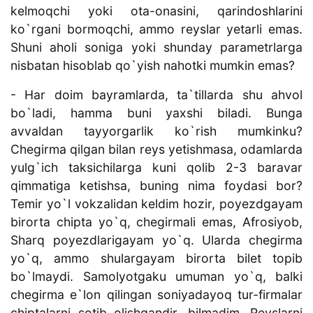
kelmoqchi yoki ota-onasini, qarindoshlarini
ko`rgani bormoqchi, ammo reyslar yetarli emas.
Shuni aholi soniga yoki shunday parametrlarga
nisbatan hisoblab qo`yish nahotki mumkin emas?
- Har doim bayramlarda, ta`tillarda shu ahvol
bo`ladi, hamma buni yaxshi biladi. Bunga
avvaldan tayyorgarlik ko`rish mumkinku?
Chegirma qilgan bilan reys yetishmasa, odamlarda
yulg`ich taksichilarga kuni qolib 2-3 baravar
qimmatiga ketishsa, buning nima foydasi bor?
Temir yo`l vokzalidan keldim hozir, poyezdgayam
birorta chipta yo`q, chegirmali emas, Afrosiyob,
Sharq poyezdlarigayam yo`q. Ularda chegirma
yo`q, ammo shulargayam birorta bilet topib
bo`lmaydi. Samolyotgaku umuman yo`q, balki
chegirma e`lon qilingan soniyadayoq tur-firmalar
chiptalarni sotib olishgandir, bilmadim. Reyslarni