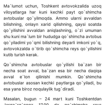
Ma`lumot uchun, Toshkent avtovokzalida uzoq
viloyatlarga har kuni kechki payt qo`shimcha
avtobuslar qo`yilmoqda. Ammo ularni avvaldan
bilishning, onlayn xarid qilishning, qaysi soatda
qo`yilishini avvaldan aniqlashning, o`zi umuman
shu kuni ma`lum bir hududga qo`shimcha avtobus
qo`yiladimi yo`qmi bilishning deyarli imkoni yo`q,
avtovokzalda o`tirib qo`shimcha reys qo`yilishini
kutib turish kerak.
Qo`shimcha avtobuslar qo`yilishi ba`zan bir
necha soat avval, ba`zan esa bir necha daqiqa
avval e`lon qilinishi mumkin. Qo`shimcha
avtobuslar asosan kechki paytlarga qo`yiladi, bu
esa yana biroz noqulaylik tug`diradi.
Masalan, bugun – 24 mart kuni Toshkentdan
Jarqo`rg`onga 17.00 da qo`shimcha reys