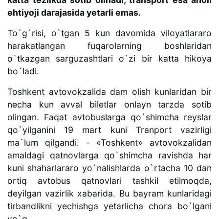
ehtiyoji darajasida yetarli emas.
To`g`risi, o`tgan 5 kun davomida viloyatlararo
harakatlangan fuqarolarning boshlaridan
o`tkazgan sarguzashtlari o`zi bir katta hikoya
bo`ladi.
Toshkent avtovokzalida dam olish kunlaridan bir
necha kun avval biletlar onlayn tarzda sotib
olingan. Faqat avtobuslarga qo`shimcha reyslar
qo`yilganini 19 mart kuni Tranport vazirligi
ma`lum qilgandi. - «Toshkent» avtovokzalidan
amaldagi qatnovlarga qo`shimcha ravishda har
kuni shaharlararo yo`nalishlarda o`rtacha 10 dan
ortiq avtobus qatnovlari tashkil etilmoqda,
deyilgan vazirlik xabarida. Bu bayram kunlaridagi
tirbandlikni yechishga yetarlicha chora bo`lgani
yo`q.