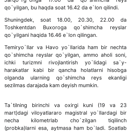
qo`yilgan, bu haqda soat 16.42 da e`lon qilindi.
Shuningdek, soat 18.00, 20.30, 22.00 da
Toshkentdan Buxoroga qo`shimcha reyslar
qo`yilgani haqida 16.46 e`lon qilingan.
Temiryo`llar va Havo yo`llarida ham bir nechta
qo`shimcha reyslar qo`yilgan, ammo aholi soni,
ichki turizmni rivojlantirish yo`lidagi sa`y-
harakatlar kabi bir qancha holatlarni hisobga
olganda ularning qo`shimcha reys ekanligi
sezilmas darajada kam deyish mumkin.
Ta`tilning birinchi va oxirgi kuni (19 va 23
mart)dagi viloyatlararo magistral yo`llardagi bir
necha kilometrlab cho`zilgan tiqilinch
(probka)larni esa, aytmasa ham bo`ladi. Soatlab