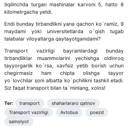
tiqilinchda turgan mashinalar karvoni 5, hatto 8
kilometrgacha yetdi.
Endi bunday tirbandlikni yana qachon ko`ramiz, 9
maydami yoki universitetlarda o`qish tugab
talabalar viloyatlarga qaytayotganidami?
Transport vazirligi bayramlardagi bunday
tirbandliklar muammolarini yechishga oldinroq
tayyorgarlik ko`rsa, xavfsiz yetib borish uchun
chegirmasiz ham chipta olishga tayyor
yo`lovchilar soni albatta ko`pchilikni tashkil etadi.
Siz faqat transport bilan ta`minlang, xolos!
Тег:
transport
shaharlararo qatnov
Transport vazirligi
Avtobus
poezd
samolyot