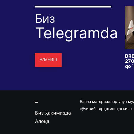
Биз
Telegramda
dagi
Bir xil zilzila, ikki xil taqdir:
BRB
УЛАНИШ
 islohotimi yoki
Yaponiya nega omon qoldi,
2700
kka qadammi?
Venesuela nega vayron
qo`l
bo`ldi?
Барча материаллар учун му
кўчириб тарқатиш қатъиян
Биз ҳақимизда
Алоқа