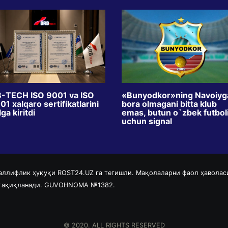
-TECH ISO 9001 va ISO
«Bunyodkor»ning Navoiyg
1 xalqaro sertifikatlarini
bora olmagani bitta klub
ga kiritdi
emas, butun o`zbek futbol
uchun signal
аллифлик ҳуқуқи ROST24.UZ га тегишли. Мақолаларни фаол ҳаволас
 тақиқланади. GUVOHNOMA №1382.
© 2020. ALL RIGHTS RESERVED