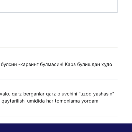
булсин -карзинг булмасин! Карз булишдан худо
valo, qarz berganlar qarz oluvchini "uzoq yashasin"
lan qaytarilishi umidida har tomonlama yordam