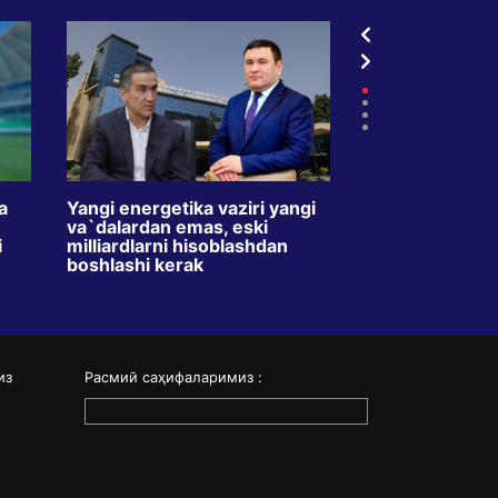
a
Yangi energetika vaziri yangi
TVdagi kredit r
va`dalardan emas, eski
oyda ikki barav
i
milliardlarni hisoblashdan
Maqsad – o`zbe
boshlashi kerak
o`rgatishmi?
из
Расмий саҳифаларимиз :