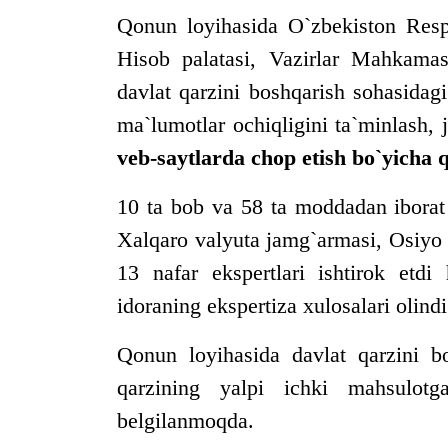
Qonun loyihasida O`zbekiston Respub
Hisob palatasi, Vazirlar Mahkamas
davlat qarzini boshqarish sohasidagi
ma`lumotlar ochiqligini ta`minlash,
veb-saytlarda chop etish bo`yicha q
10 ta bob va 58 ta moddadan iborat
Xalqaro valyuta jamg`armasi, Osiyo
13 nafar ekspertlari ishtirok etd
idoraning ekspertiza xulosalari olindi
Qonun loyihasida davlat qarzini bo
qarzining yalpi ichki mahsulot
belgilanmoqda.