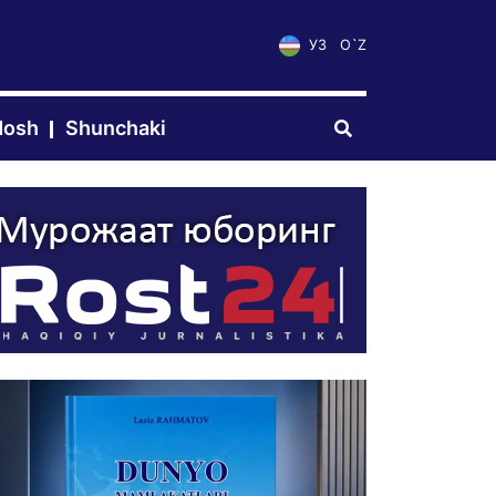
УЗ
O`Z
dosh
Shunchaki