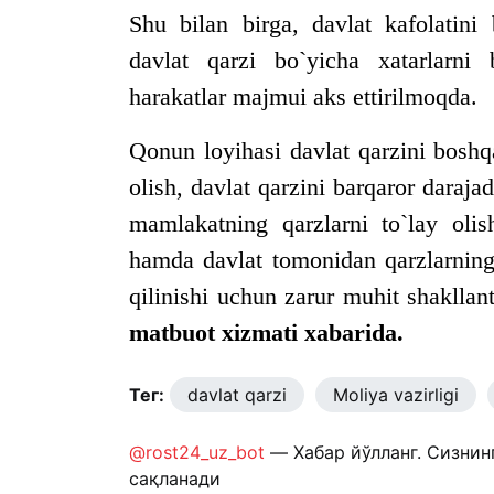
Shu bilan birga, davlat kafolatini 
davlat qarzi bo`yicha xatarlarni 
harakatlar majmui aks ettirilmoqda.
Qonun loyihasi davlat qarzini boshq
olish, davlat qarzini barqaror darajad
mamlakatning qarzlarni to`lay olis
hamda davlat tomonidan qarzlarning 
qilinishi uchun zarur muhit shakllant
matbuot xizmati xabarida.
Тег:
davlat qarzi
Moliya vazirligi
@rost24_uz_bot
— Хабар йўлланг. Сизнин
сақланади