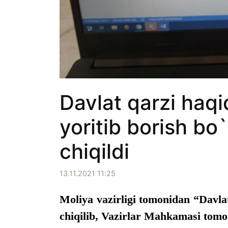
Davlat qarzi haq
yoritib borish bo
chiqildi
13.11.2021 11:25
Moliya vazirligi tomonidan “Davlat
chiqilib, Vazirlar Mahkamasi tomon