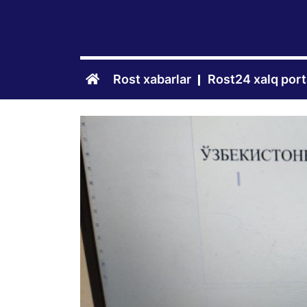
Rost xabarlar
Rost24 xalq port