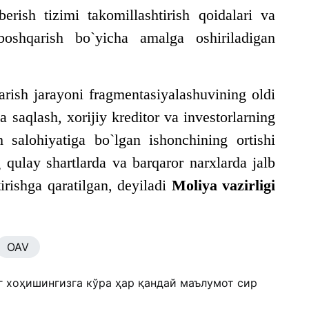
berish tizimi takomillashtirish qoidalari va
boshqarish bo`yicha amalga oshiriladigan
arish jarayoni fragmentasiyalashuvining oldi
a saqlash, xorijiy kreditor va investorlarning
h salohiyatiga bo`lgan ishonchining ortishi
qulay shartlarda va barqaror narxlarda jalb
irishga qaratilgan, deyiladi
Moliya vazirligi
OAV
г хоҳишингизга кўра ҳар қандай маълумот сир