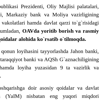
likasi Prezidenti, Oliy Majlisi palatalari,
i, Markaziy bank va Moliya vazirligining
 vakolatlari hamda davlat qarzi to`g`risidagi
 jumladan,
OAVda yoritib borish va rasmiy
oidalar alohida ko`rsatib o`tilmoqda.
 qonun loyihasini tayyorlashda Jahon banki,
 taraqqiyot banki va AQSh G`aznachiligining
i hamda loyiha yuzasidan 9 ta vazirlik va
.
shqarishga doir asosiy qoidalar va davlat
ga (YaIM) nisbatan eng yuqori miqdori