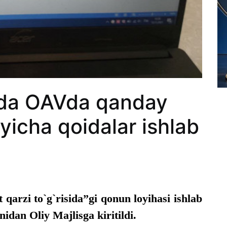
ida OAVda qanday
`yicha qoidalar ishlab
 qarzi to`g`risida”gi qonun loyihasi ishlab
idan Oliy Majlisga kiritildi.