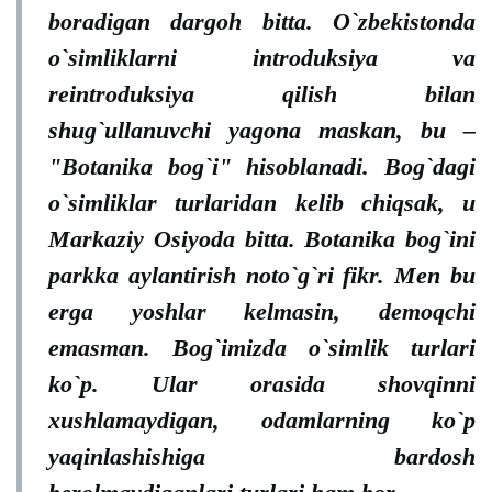
boradigan dargoh bitta. O`zbekistonda
o`simliklarni introduksiya va
reintroduksiya qilish bilan
shug`ullanuvchi yagona maskan, bu –
"Botanika bog`i" hisoblanadi. Bog`dagi
o`simliklar turlaridan kelib chiqsak, u
Markaziy Osiyoda bitta. Botanika bog`ini
parkka aylantirish noto`g`ri fikr. Men bu
erga yoshlar kelmasin, demoqchi
emasman. Bog`imizda o`simlik turlari
ko`p. Ular orasida shovqinni
xushlamaydigan, odamlarning ko`p
yaqinlashishiga bardosh