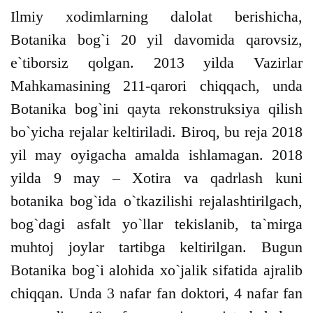
Ilmiy xodimlarning dalolat berishicha,
Botanika bog`i 20 yil davomida qarovsiz,
e`tiborsiz qolgan. 2013 yilda Vazirlar
Mahkamasining 211-qarori chiqqach, unda
Botanika bog`ini qayta rekonstruksiya qilish
bo`yicha rejalar keltiriladi. Biroq, bu reja 2018
yil may oyigacha amalda ishlamagan. 2018
yilda 9 may – Xotira va qadrlash kuni
botanika bog`ida o`tkazilishi rejalashtirilgach,
bog`dagi asfalt yo`llar tekislanib, ta`mirga
muhtoj joylar tartibga keltirilgan. Bugun
Botanika bog`i alohida xo`jalik sifatida ajralib
chiqqan. Unda 3 nafar fan doktori, 4 nafar fan