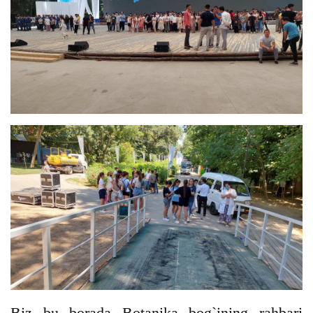
Biz bu borada Botanika bog`ining rahbari