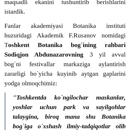
maqsadli ekanini tushuntirib berishlarini
istardik.
Fanlar akademiyasi Botanika instituti
huzuridagi Akademik F.Rusanov nomidagi
T
oshkent Botanika bog`ining rahbari
Sodiqjon Abdunazarovning
3 yil avval
bog`ni festivallar markaziga aylantirish
zararligi bo`yicha kuyinib aytgan gaplarini
yodga olmoqchimiz:
"Toshkentda ko`ngilochar maskanlar,
yoshlar uchun park va sayilgohlar
talaygina, biroq mana shu Botanika
bog`iga o`xshash ilmiy-tadqiqotlar olib