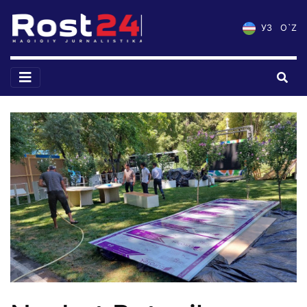
УЗ
O`Z