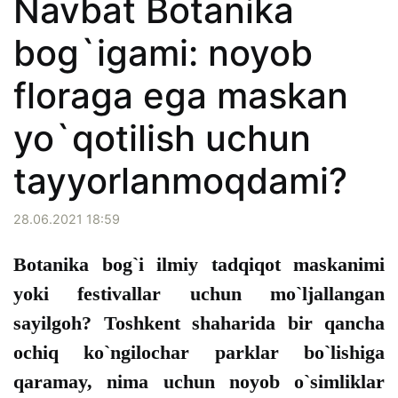
Navbat Botanika
bog`igami: noyob
floraga ega maskan
yo`qotilish uchun
tayyorlanmoqdami?
28.06.2021 18:59
Botanika bog`i ilmiy tadqiqot maskanimi
yoki festivallar uchun mo`ljallangan
sayilgoh? Toshkent shaharida bir qancha
ochiq ko`ngilochar parklar bo`lishiga
qaramay, nima uchun noyob o`simliklar