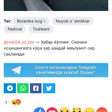
Тег:
Botanika bog`i
Noyob o`simliklar
Festival
Toshkent
@rost24_uz_bot
— Хабар йўлланг. Сизнинг
хоҳишингизга кўра ҳар қандай маълумот сир
сақланади
5