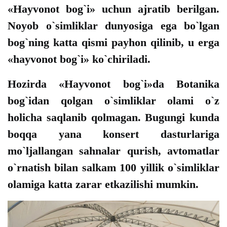
«Hayvonot bog`i» uchun ajratib berilgan.
Noyob o`simliklar dunyosiga ega bo`lgan
bog`ning katta qismi payhon qilinib, u erga
«hayvonot bog`i» ko`chiriladi.
Hozirda «Hayvonot bog`i»da Botanika
bog`idan qolgan o`simliklar olami o`z
holicha saqlanib qolmagan. Bugungi kunda
boqqa yana konsert dasturlariga
mo`ljallangan sahnalar qurish, avtomatlar
o`rnatish bilan salkam 100 yillik o`simliklar
olamiga katta zarar etkazilishi mumkin.