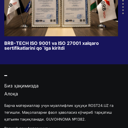
BRB-TECH ISO 9001 va ISO 27001 xalqaro
«Bun
sertifikatlarini qo`lga kiritdi
klub
Биз ҳақимизда
Алоқа
Барча материаллар учун муаллифлик ҳуқуқи ROST24.UZ га
тегишли. Мақолаларни фаол ҳаволасиз кўчириб тарқатиш
қатъиян тақиқланади. GUVOHNOMA №1382.