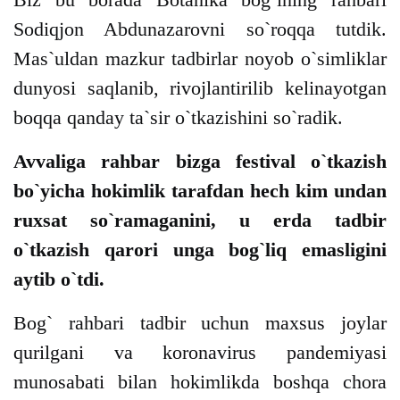
Sodiqjon Abdunazarovni so`roqqa tutdik.
Mas`uldan mazkur tadbirlar noyob o`simliklar
dunyosi saqlanib, rivojlantirilib kelinayotgan
boqqa qanday ta`sir o`tkazishini so`radik.
Avvaliga rahbar bizga festival o`tkazish
bo`yicha hokimlik tarafdan hech kim undan
ruxsat so`ramaganini, u erda tadbir
o`tkazish qarori unga bog`liq emasligini
aytib o`tdi.
Bog` rahbari tadbir uchun maxsus joylar
qurilgani va koronavirus pandemiyasi
munosabati bilan hokimlikda boshqa chora