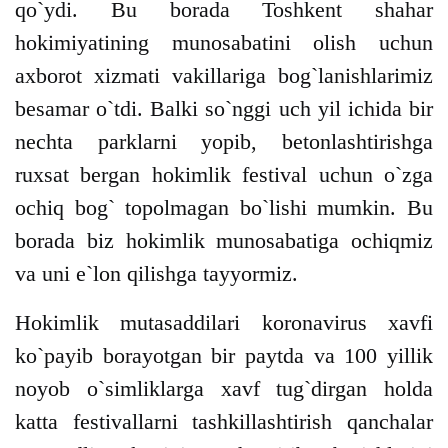
qo`ydi. Bu borada Toshkent shahar
hokimiyatining munosabatini olish uchun
axborot xizmati vakillariga bog`lanishlarimiz
besamar o`tdi. Balki so`nggi uch yil ichida bir
nechta parklarni yopib, betonlashtirishga
ruxsat bergan hokimlik festival uchun o`zga
ochiq bog` topolmagan bo`lishi mumkin. Bu
borada biz hokimlik munosabatiga ochiqmiz
va uni e`lon qilishga tayyormiz.
Hokimlik mutasaddilari koronavirus xavfi
ko`payib borayotgan bir paytda va 100 yillik
noyob o`simliklarga xavf tug`dirgan holda
katta festivallarni tashkillashtirish qanchalar