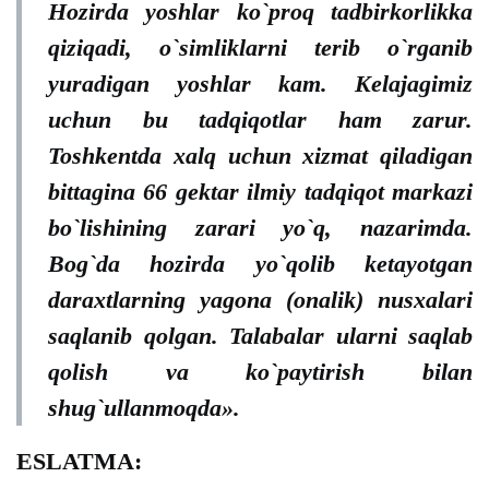
Hozirda yoshlar ko`proq tadbirkorlikka
qiziqadi, o`simliklarni terib o`rganib
yuradigan yoshlar kam. Kelajagimiz
uchun bu tadqiqotlar ham zarur.
Toshkentda xalq uchun xizmat qiladigan
bittagina 66 gektar ilmiy tadqiqot markazi
bo`lishining zarari yo`q, nazarimda.
Bog`da hozirda yo`qolib ketayotgan
daraxtlarning yagona (onalik) nusxalari
saqlanib qolgan. Talabalar ularni saqlab
qolish va ko`paytirish bilan
shug`ullanmoqda».
ESLATMA: