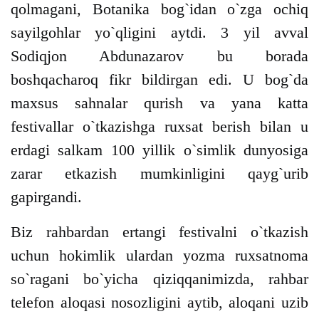
qolmagani, Botanika bog`idan o`zga ochiq
sayilgohlar yo`qligini aytdi. 3 yil avval
Sodiqjon Abdunazarov bu borada
boshqacharoq fikr bildirgan edi. U bog`da
maxsus sahnalar qurish va yana katta
festivallar o`tkazishga ruxsat berish bilan u
erdagi salkam 100 yillik o`simlik dunyosiga
zarar etkazish mumkinligini qayg`urib
gapirgandi.
Biz rahbardan ertangi festivalni o`tkazish
uchun hokimlik ulardan yozma ruxsatnoma
so`ragani bo`yicha qiziqqanimizda, rahbar
telefon aloqasi nosozligini aytib, aloqani uzib