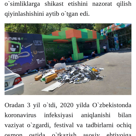
o`simliklarga shikast etishini nazorat qilish
qiyinlashishini aytib o`tgan edi.
Oradan 3 yil o`tdi, 2020 yilda O`zbekistonda
koronavirus infeksiyasi aniqlanishi bilan
vaziyat o`zgardi, festival va tadbirlarni ochiq
osmon ostida o`tkazish asosiy ehtiyojga