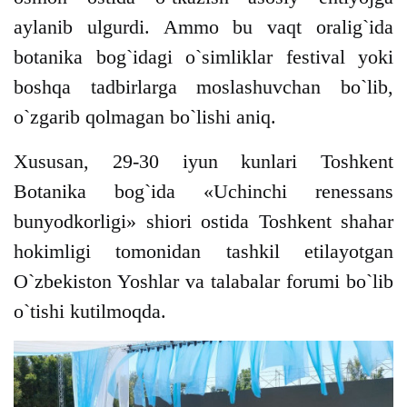
aylanib ulgurdi. Ammo bu vaqt oralig`ida
botanika bog`idagi o`simliklar festival yoki
boshqa tadbirlarga moslashuvchan bo`lib,
o`zgarib qolmagan bo`lishi aniq.
Xususan, 29-30 iyun kunlari Toshkent
Botanika bog`ida «Uchinchi renessans
bunyodkorligi» shiori ostida Toshkent shahar
hokimligi tomonidan tashkil etilayotgan
O`zbekiston Yoshlar va talabalar forumi bo`lib
o`tishi kutilmoqda.