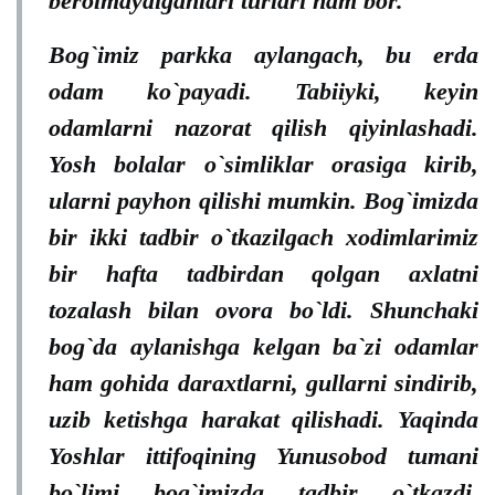
berolmaydiganlari turlari ham bor.
Bog`imiz parkka aylangach, bu erda
odam ko`payadi. Tabiiyki, keyin
odamlarni nazorat qilish qiyinlashadi.
Yosh bolalar o`simliklar orasiga kirib,
ularni payhon qilishi mumkin. Bog`imizda
bir ikki tadbir o`tkazilgach xodimlarimiz
bir hafta tadbirdan qolgan axlatni
tozalash bilan ovora bo`ldi. Shunchaki
bog`da aylanishga kelgan ba`zi odamlar
ham gohida daraxtlarni, gullarni sindirib,
uzib ketishga harakat qilishadi. Yaqinda
Yoshlar ittifoqining Yunusobod tumani
bo`limi bog`imizda tadbir o`tkazdi.