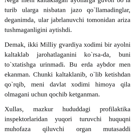
turib ularga nisbatan jazo qo`llamadinglar,
deganimda, ular jabrlanuvchi tomonidan ariza
tushmaganligini aytishdi.
Demak, ikki Milliy gvardiya xodimi bir ayolni
kaltaklab jarohatlaganini ko`rsa-da, buni
to`xtatishga urinmadi. Bu erda aybdor men
ekanman. Chunki kaltaklanib, o`lib ketishdan
qo`rqib, meni davlat xodimi himoya qila
olmagani uchun qochib ketganman.
Xullas, mazkur hududdagi profilaktika
inspektorlaridan yuqori turuvchi huquqni
muhofaza qiluvchi organ mutasaddi