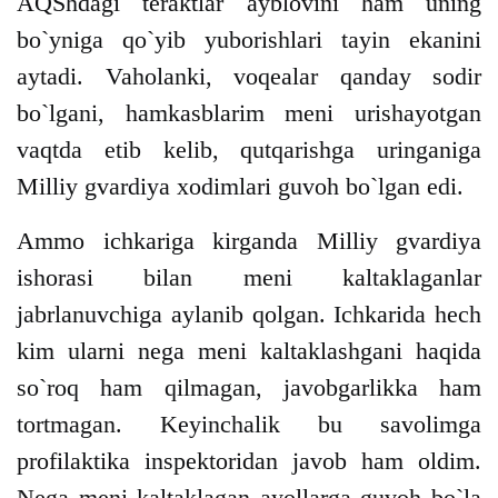
AQShdagi teraktlar ayblovini ham uning
bo`yniga qo`yib yuborishlari tayin ekanini
aytadi. Vaholanki, voqealar qanday sodir
bo`lgani, hamkasblarim meni urishayotgan
vaqtda etib kelib, qutqarishga uringaniga
Milliy gvardiya xodimlari guvoh bo`lgan edi.
Ammo ichkariga kirganda Milliy gvardiya
ishorasi bilan meni kaltaklaganlar
jabrlanuvchiga aylanib qolgan. Ichkarida hech
kim ularni nega meni kaltaklashgani haqida
so`roq ham qilmagan, javobgarlikka ham
tortmagan. Keyinchalik bu savolimga
profilaktika inspektoridan javob ham oldim.
Nega meni kaltaklagan ayollarga guvoh bo`la