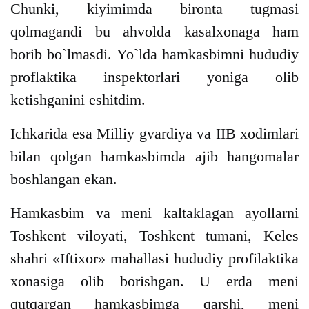
Chunki, kiyimimda bironta tugmasi
qolmagandi bu ahvolda kasalxonaga ham
borib bo`lmasdi. Yo`lda hamkasbimni hududiy
proflaktika inspektorlari yoniga olib
ketishganini eshitdim.
Ichkarida esa Milliy gvardiya va IIB xodimlari
bilan qolgan hamkasbimda ajib hangomalar
boshlangan ekan.
Hamkasbim va meni kaltaklagan ayollarni
Toshkent viloyati, Toshkent tumani, Keles
shahri «Iftixor» mahallasi hududiy profilaktika
xonasiga olib borishgan. U erda meni
qutqargan hamkasbimga qarshi, meni