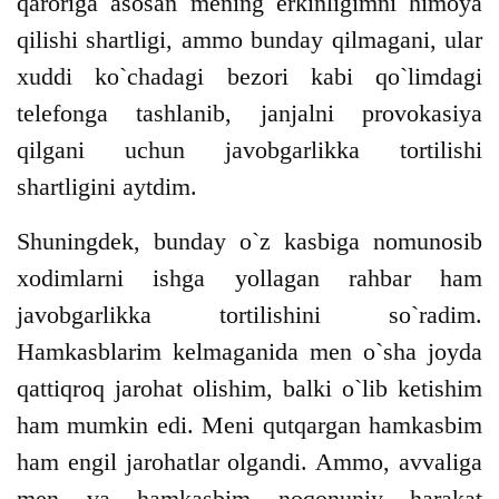
qaroriga asosan mening erkinligimni himoya
qilishi shartligi, ammo bunday qilmagani, ular
xuddi ko`chadagi bezori kabi qo`limdagi
telefonga tashlanib, janjalni provokasiya
qilgani uchun javobgarlikka tortilishi
shartligini aytdim.
Shuningdek, bunday o`z kasbiga nomunosib
xodimlarni ishga yollagan rahbar ham
javobgarlikka tortilishini so`radim.
Hamkasblarim kelmaganida men o`sha joyda
qattiqroq jarohat olishim, balki o`lib ketishim
ham mumkin edi. Meni qutqargan hamkasbim
ham engil jarohatlar olgandi. Ammo, avvaliga
men va hamkasbim noqonuniy harakat