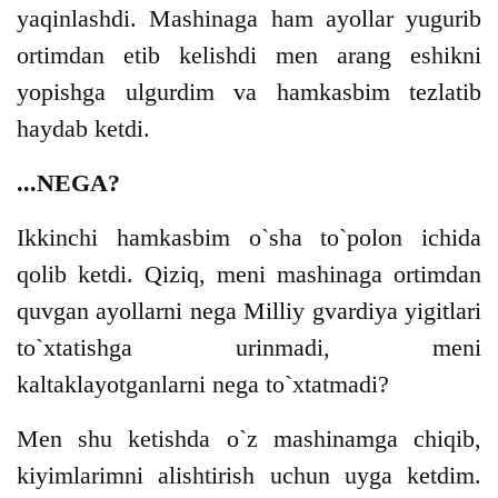
yaqinlashdi. Mashinaga ham ayollar yugurib
ortimdan etib kelishdi men arang eshikni
yopishga ulgurdim va hamkasbim tezlatib
haydab ketdi.
...NEGA?
Ikkinchi hamkasbim o`sha to`polon ichida
qolib ketdi. Qiziq, meni mashinaga ortimdan
quvgan ayollarni nega Milliy gvardiya yigitlari
to`xtatishga urinmadi, meni
kaltaklayotganlarni nega to`xtatmadi?
Men shu ketishda o`z mashinamga chiqib,
kiyimlarimni alishtirish uchun uyga ketdim.