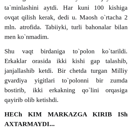
ta`minlashini aytdi. Har kuni 100 kishiga
ovqat qilish kerak, dedi u. Maosh o`rtacha 2
mln. atrofida. Tabiiyki, turli bahonalar bilan
men ko`nmadim.
Shu vaqt birdaniga to`polon ko`tarildi.
Erkaklar orasida ikki kishi gap talashib,
janjallashib ketdi. Bir chetda turgan Milliy
gvardiya yigitlari to`polonni bir zumda
bostirib, ikki erkakning qo`lini orqasiga
qayirib olib ketishdi.
HECh KIM MARKAZGA KIRIB ISh
AXTARMAYDI...