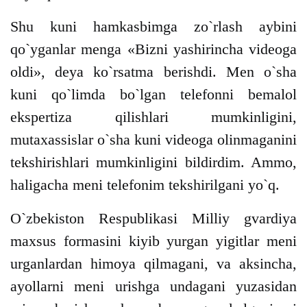
Shu kuni hamkasbimga zo`rlash aybini
qo`yganlar menga «Bizni yashirincha videoga
oldi», deya ko`rsatma berishdi. Men o`sha
kuni qo`limda bo`lgan telefonni bemalol
ekspertiza qilishlari mumkinligini,
mutaxassislar o`sha kuni videoga olinmaganini
tekshirishlari mumkinligini bildirdim. Ammo,
haligacha meni telefonim tekshirilgani yo`q.
O`zbekiston Respublikasi Milliy gvardiya
maxsus formasini kiyib yurgan yigitlar meni
urganlardan himoya qilmagani, va aksincha,
ayollarni meni urishga undagani yuzasidan