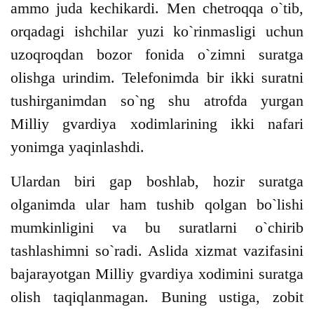
ammo juda kechikardi. Men chetroqqa o`tib,
orqadagi ishchilar yuzi ko`rinmasligi uchun
uzoqroqdan bozor fonida o`zimni suratga
olishga urindim. Telefonimda bir ikki suratni
tushirganimdan so`ng shu atrofda yurgan
Milliy gvardiya xodimlarining ikki nafari
yonimga yaqinlashdi.
Ulardan biri gap boshlab, hozir suratga
olganimda ular ham tushib qolgan bo`lishi
mumkinligini va bu suratlarni o`chirib
tashlashimni so`radi. Aslida xizmat vazifasini
bajarayotgan Milliy gvardiya xodimini suratga
olish taqiqlanmagan. Buning ustiga, zobit