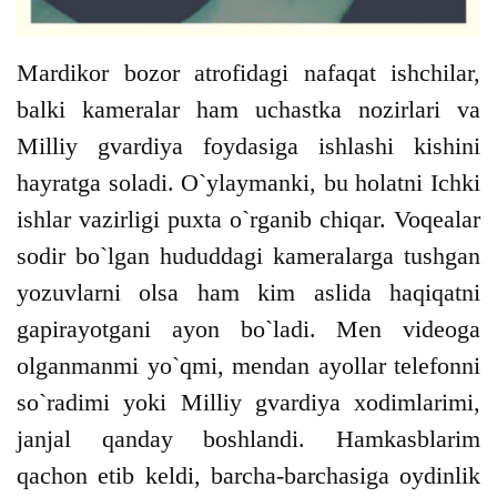
Mardikor bozor atrofidagi nafaqat ishchilar,
balki kameralar ham uchastka nozirlari va
Milliy gvardiya foydasiga ishlashi kishini
hayratga soladi. O`ylaymanki, bu holatni Ichki
ishlar vazirligi puxta o`rganib chiqar. Voqealar
sodir bo`lgan hududdagi kameralarga tushgan
yozuvlarni olsa ham kim aslida haqiqatni
gapirayotgani ayon bo`ladi. Men videoga
olganmanmi yo`qmi, mendan ayollar telefonni
so`radimi yoki Milliy gvardiya xodimlarimi,
janjal qanday boshlandi. Hamkasblarim
qachon etib keldi, barcha-barchasiga oydinlik