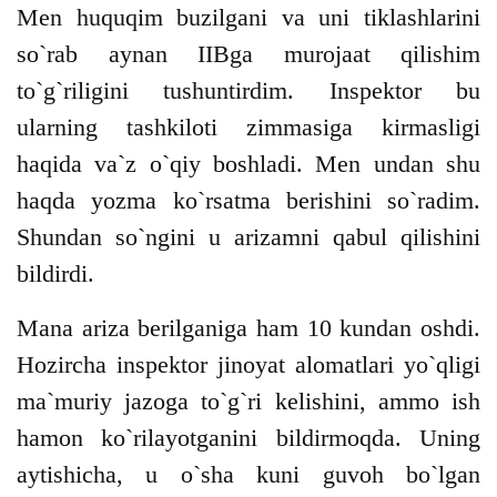
Men huquqim buzilgani va uni tiklashlarini
so`rab aynan IIBga murojaat qilishim
to`g`riligini tushuntirdim. Inspektor bu
ularning tashkiloti zimmasiga kirmasligi
haqida va`z o`qiy boshladi. Men undan shu
haqda yozma ko`rsatma berishini so`radim.
Shundan so`ngini u arizamni qabul qilishini
bildirdi.
Mana ariza berilganiga ham 10 kundan oshdi.
Hozircha inspektor jinoyat alomatlari yo`qligi
ma`muriy jazoga to`g`ri kelishini, ammo ish
hamon ko`rilayotganini bildirmoqda. Uning
aytishicha, u o`sha kuni guvoh bo`lgan