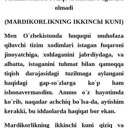
olmadi
(MARDIKORLIKNING IKKINChI KUNI)
Men O`zbekistonda huquqni muhofaza
qiluvchi tizim xodimlari istagan fuqaroni
jinoyatchiga, xohlaganini jabrdiydaga, va
albatta, istaganini tuhmat bilan qamoqqa
tiqish darajasidagi tuzilmaga aylangani
haqidagi gap-so`zlarga ko`p ham
ishonavermasdim. Ammo o`z hayotimda
ko`rib, naqadar achchiq bo`lsa-da, aytishim
kerakki, bu iddaolarda haqiqat bor ekan.
Mardikorlikning ikkinchi kuni qiziq va