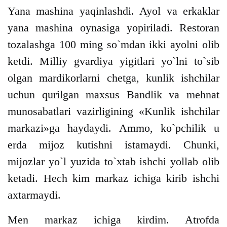
Yana mashina yaqinlashdi. Ayol va erkaklar
yana mashina oynasiga yopiriladi. Restoran
tozalashga 100 ming so`mdan ikki ayolni olib
ketdi. Milliy gvardiya yigitlari yo`lni to`sib
olgan mardikorlarni chetga, kunlik ishchilar
uchun qurilgan maxsus Bandlik va mehnat
munosabatlari vazirligining «Kunlik ishchilar
markazi»ga haydaydi. Ammo, ko`pchilik u
erda mijoz kutishni istamaydi. Chunki,
mijozlar yo`l yuzida to`xtab ishchi yollab olib
ketadi. Hech kim markaz ichiga kirib ishchi
axtarmaydi.
Men markaz ichiga kirdim. Atrofda