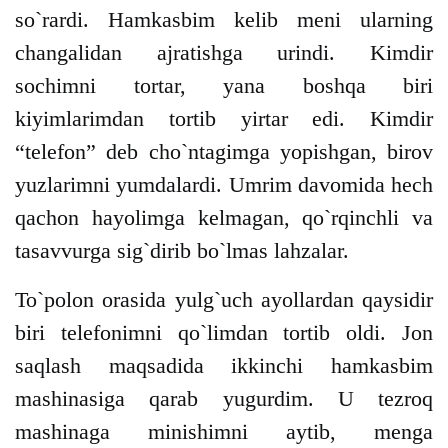
so`rardi. Hamkasbim kelib meni ularning
changalidan ajratishga urindi. Kimdir
sochimni tortar, yana boshqa biri
kiyimlarimdan tortib yirtar edi. Kimdir
“telefon” deb cho`ntagimga yopishgan, birov
yuzlarimni yumdalardi. Umrim davomida hech
qachon hayolimga kelmagan, qo`rqinchli va
tasavvurga sig`dirib bo`lmas lahzalar.
To`polon orasida yulg`uch ayollardan qaysidir
biri telefonimni qo`limdan tortib oldi. Jon
saqlash maqsadida ikkinchi hamkasbim
mashinasiga qarab yugurdim. U tezroq
mashinaga minishimni aytib, menga