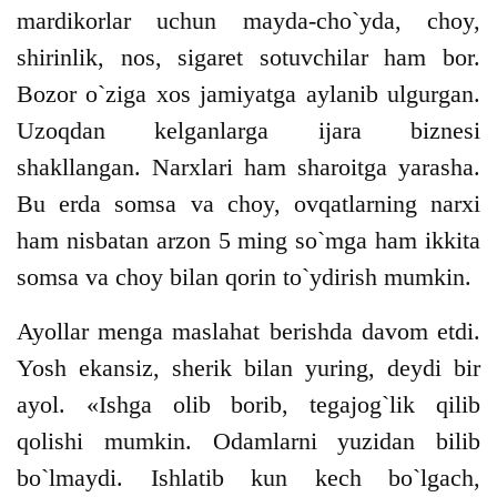
mardikorlar uchun mayda-cho`yda, choy,
shirinlik, nos, sigaret sotuvchilar ham bor.
Bozor o`ziga xos jamiyatga aylanib ulgurgan.
Uzoqdan kelganlarga ijara biznesi
shakllangan. Narxlari ham sharoitga yarasha.
Bu erda somsa va choy, ovqatlarning narxi
ham nisbatan arzon 5 ming so`mga ham ikkita
somsa va choy bilan qorin to`ydirish mumkin.
Ayollar menga maslahat berishda davom etdi.
Yosh ekansiz, sherik bilan yuring, deydi bir
ayol. «Ishga olib borib, tegajog`lik qilib
qolishi mumkin. Odamlarni yuzidan bilib
bo`lmaydi. Ishlatib kun kech bo`lgach,