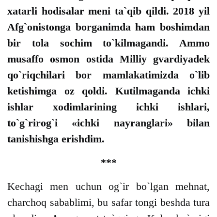
xatarli hodisalar meni ta`qib qildi. 2018 yil
Afg`onistonga borganimda ham boshimdan
bir tola sochim to`kilmagandi. Ammo
musaffo osmon ostida Milliy gvardiyadek
qo`riqchilari bor mamlakatimizda o`lib
ketishimga oz qoldi. Kutilmaganda ichki
ishlar xodimlarining ichki ishlari,
to`g`rirog`i «ichki nayranglari» bilan
tanishishga erishdim.
***
Kechagi men uchun og`ir bo`lgan mehnat,
charchoq sabablimi, bu safar tongi beshda tura