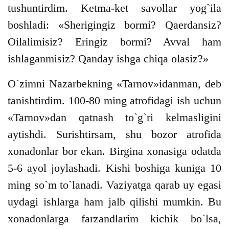
tushuntirdim. Ketma-ket savollar yog`ila
boshladi: «Sherigingiz bormi? Qaerdansiz?
Oilalimisiz? Eringiz bormi? Avval ham
ishlaganmisiz? Qanday ishga chiqa olasiz?»
O`zimni Nazarbekning «Tarnov»idanman, deb
tanishtirdim. 100-80 ming atrofidagi ish uchun
«Tarnov»dan qatnash to`g`ri kelmasligini
aytishdi. Surishtirsam, shu bozor atrofida
xonadonlar bor ekan. Birgina xonasiga odatda
5-6 ayol joylashadi. Kishi boshiga kuniga 10
ming so`m to`lanadi. Vaziyatga qarab uy egasi
uydagi ishlarga ham jalb qilishi mumkin. Bu
xonadonlarga farzandlarim kichik bo`lsa,