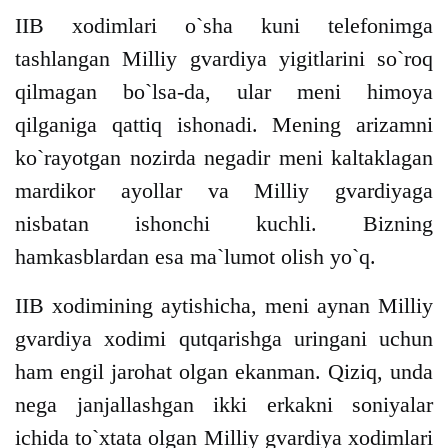
IIB xodimlari o`sha kuni telefonimga
tashlangan Milliy gvardiya yigitlarini so`roq
qilmagan bo`lsa-da, ular meni himoya
qilganiga qattiq ishonadi. Mening arizamni
ko`rayotgan nozirda negadir meni kaltaklagan
mardikor ayollar va Milliy gvardiyaga
nisbatan ishonchi kuchli. Bizning
hamkasblardan esa ma`lumot olish yo`q.
IIB xodimining aytishicha, meni aynan Milliy
gvardiya xodimi qutqarishga uringani uchun
ham engil jarohat olgan ekanman. Qiziq, unda
nega janjallashgan ikki erkakni soniyalar
ichida to`xtata olgan Milliy gvardiya xodimlari