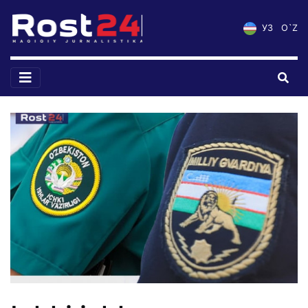
УЗ
O`Z