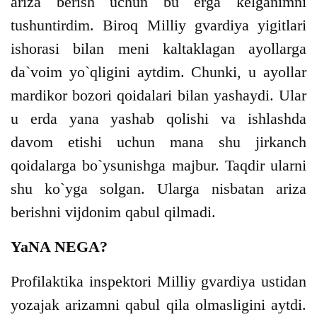
ariza berish uchun bu erga kelganimni
tushuntirdim. Biroq Milliy gvardiya yigitlari
ishorasi bilan meni kaltaklagan ayollarga
da`voim yo`qligini aytdim. Chunki, u ayollar
mardikor bozori qoidalari bilan yashaydi. Ular
u erda yana yashab qolishi va ishlashda
davom etishi uchun mana shu jirkanch
qoidalarga bo`ysunishga majbur. Taqdir ularni
shu ko`yga solgan. Ularga nisbatan ariza
berishni vijdonim qabul qilmadi.
YaNA NEGA?
Profilaktika inspektori Milliy gvardiya ustidan
yozajak arizamni qabul qila olmasligini aytdi.