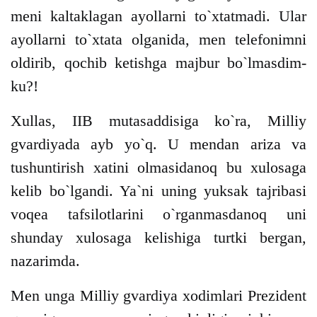
meni kaltaklagan ayollarni to`xtatmadi. Ular
ayollarni to`xtata olganida, men telefonimni
oldirib, qochib ketishga majbur bo`lmasdim-
ku?!
Xullas, IIB mutasaddisiga ko`ra, Milliy
gvardiyada ayb yo`q. U mendan ariza va
tushuntirish xatini olmasidanoq bu xulosaga
kelib bo`lgandi. Ya`ni uning yuksak tajribasi
voqea tafsilotlarini o`rganmasdanoq uni
shunday xulosaga kelishiga turtki bergan,
nazarimda.
Men unga Milliy gvardiya xodimlari Prezident