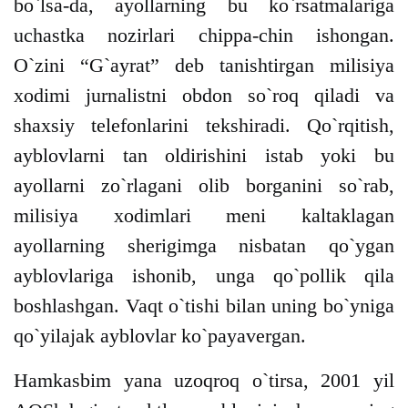
bo`lsa-da, ayollarning bu ko`rsatmalariga
uchastka nozirlari chippa-chin ishongan.
O`zini “G`ayrat” deb tanishtirgan milisiya
xodimi jurnalistni obdon so`roq qiladi va
shaxsiy telefonlarini tekshiradi. Qo`rqitish,
ayblovlarni tan oldirishini istab yoki bu
ayollarni zo`rlagani olib borganini so`rab,
milisiya xodimlari meni kaltaklagan
ayollarning sherigimga nisbatan qo`ygan
ayblovlariga ishonib, unga qo`pollik qila
boshlashgan. Vaqt o`tishi bilan uning bo`yniga
qo`yilajak ayblovlar ko`payavergan.
Hamkasbim yana uzoqroq o`tirsa, 2001 yil