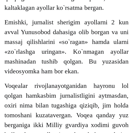
kaltaklagan ayollar ko`rsatma bergan.
Emishki, jurnalist sherigim ayollarni 2 kun
avval Yunusobod dahasiga olib borgan va uni
massaj qilishlarini «so`ragan» hamda ularni
«zo`rlashga uringan». Ko`nmagan ayollar
mashinadan tushib qolgan. Bu yuzasidan
videosyomka ham bor ekan.
Voqealar rivojlanayotganidan hayronu lol
qolgan hamkasbim jurnalistligini aytmasdan,
oxiri nima bilan tugashiga qiziqib, jim holda
tomoshani kuzatavergan. Voqea qanday yuz
berganiga ikki Milliy gvardiya xodimi guvoh