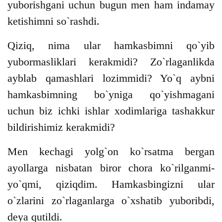
yuborishgani uchun bugun men ham indamay
ketishimni so`rashdi.
Qiziq, nima ular hamkasbimni qo`yib
yubormasliklari kerakmidi? Zo`rlaganlikda
ayblab qamashlari lozimmidi? Yo`q aybni
hamkasbimning bo`yniga qo`yishmagani
uchun biz ichki ishlar xodimlariga tashakkur
bildirishimiz kerakmidi?
Men kechagi yolg`on ko`rsatma bergan
ayollarga nisbatan biror chora ko`rilganmi-
yo`qmi, qiziqdim. Hamkasbingizni ular
o`zlarini zo`rlaganlarga o`xshatib yuboribdi,
deya qutildi.