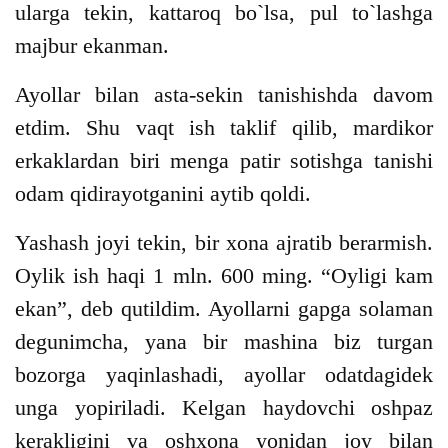
ularga tekin, kattaroq bo`lsa, pul to`lashga
majbur ekanman.
Ayollar bilan asta-sekin tanishishda davom
etdim. Shu vaqt ish taklif qilib, mardikor
erkaklardan biri menga patir sotishga tanishi
odam qidirayotganini aytib qoldi.
Yashash joyi tekin, bir xona ajratib berarmish.
Oylik ish haqi 1 mln. 600 ming. “Oyligi kam
ekan”, deb qutildim. Ayollarni gapga solaman
degunimcha, yana bir mashina biz turgan
bozorga yaqinlashadi, ayollar odatdagidek
unga yopiriladi. Kelgan haydovchi oshpaz
kerakligini va oshxona yonidan joy bilan