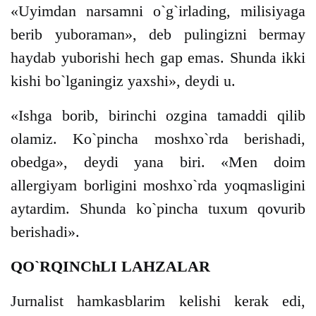
«Uyimdan narsamni o`g`irlading, milisiyaga
berib yuboraman», deb pulingizni bermay
haydab yuborishi hech gap emas. Shunda ikki
kishi bo`lganingiz yaxshi», deydi u.
«Ishga borib, birinchi ozgina tamaddi qilib
olamiz. Ko`pincha moshxo`rda berishadi,
obedga», deydi yana biri. «Men doim
allergiyam borligini moshxo`rda yoqmasligini
aytardim. Shunda ko`pincha tuxum qovurib
berishadi».
QO`RQINChLI LAHZALAR
Jurnalist hamkasblarim kelishi kerak edi,