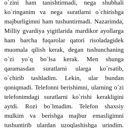
o`zini ham tanishtirmadi, nega shubhali
ko`ringanim va nega suratlarni o`chirishga
majburligimni ham tushuntirmadi. Nazarimda,
Milliy gvardiya yigitlarida mardikor ayollarga
ham barcha fuqarolar qatori risoladagidek
muomala qilish kerak, degan tushunchaning
o`zi yo`q bo`lsa kerak. Men shunga
qaramasdan suratlarni ularga ko`rsatib,
o`chirib tashladim. Lekin, ular bundan
qoniqmadi. Telefonni berishimni, ularning o`zi
telefonimdagi suratlarni ko`rishi kerakligini
aytdi. Rozi bo`lmadim. Telefon shaxsiy
mulkim va berishga majbur emasligimni
tushuntirib ulardan uzoqlashishga urindim.