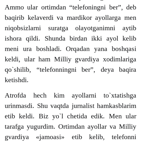
Ammo ular ortimdan “telefoningni ber”, deb
baqirib kelaverdi va mardikor ayollarga men
niqobsizlarni suratga olayotganimni aytib
ishora qildi. Shunda birdan ikki ayol kelib
meni ura boshladi. Orqadan yana boshqasi
keldi, ular ham Milliy gvardiya xodimlariga
qo`shilib, “telefonningni ber”, deya baqira
ketishdi.
Atrofda hech kim ayollarni to`xtatishga
urinmasdi. Shu vaqtda jurnalist hamkasblarim
etib keldi. Biz yo`l chetida edik. Men ular
tarafga yugurdim. Ortimdan ayollar va Milliy
gvardiya «jamoasi» etib kelib, telefonni