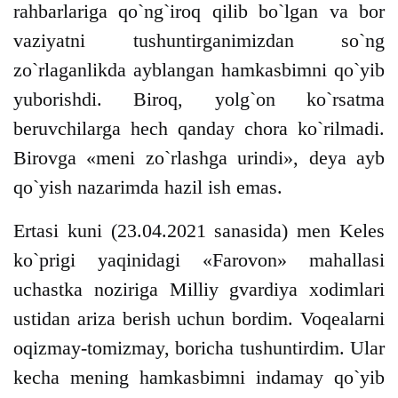
rahbarlariga qo`ng`iroq qilib bo`lgan va bor
vaziyatni tushuntirganimizdan so`ng
zo`rlaganlikda ayblangan hamkasbimni qo`yib
yuborishdi. Biroq, yolg`on ko`rsatma
beruvchilarga hech qanday chora ko`rilmadi.
Birovga «meni zo`rlashga urindi», deya ayb
qo`yish nazarimda hazil ish emas.
Ertasi kuni (23.04.2021 sanasida) men Keles
ko`prigi yaqinidagi «Farovon» mahallasi
uchastka noziriga Milliy gvardiya xodimlari
ustidan ariza berish uchun bordim. Voqealarni
oqizmay-tomizmay, boricha tushuntirdim. Ular
kecha mening hamkasbimni indamay qo`yib