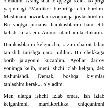
olmadim. Arang soat to`qqizga Keles ko`prigi
yaqinidagi “Mardikor bozori”ga etib bordim.
Mashinani bozordan uzoqroqqa joylashtirdim.
Bu vaqtga jurnalist hamkasblarim ham etib
kelishi kerak edi. Ammo, ular ham kechikardi.
Hamkasblarim kelguncha, o`zim sharoit bilan
tanishib turishga qaror qildim. Bir chekkaga
borib jarayonni kuzatdim. Ayollar darrov
yonimga kelib, meni ishchi izlab kelgan, deb
tushunishdi. Demak, boshqa kiyimlar
tanlashim kerak... o`yladim.
Men ularga ishchi izlab emas, ish izlab
kelganimni, mardikorlikka chiqqanimni