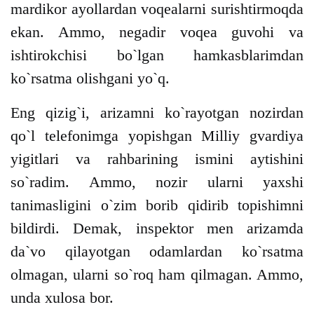
mardikor ayollardan voqealarni surishtirmoqda
ekan. Ammo, negadir voqea guvohi va
ishtirokchisi bo`lgan hamkasblarimdan
ko`rsatma olishgani yo`q.
Eng qizig`i, arizamni ko`rayotgan nozirdan
qo`l telefonimga yopishgan Milliy gvardiya
yigitlari va rahbarining ismini aytishini
so`radim. Ammo, nozir ularni yaxshi
tanimasligini o`zim borib qidirib topishimni
bildirdi. Demak, inspektor men arizamda
da`vo qilayotgan odamlardan ko`rsatma
olmagan, ularni so`roq ham qilmagan. Ammo,
unda xulosa bor.