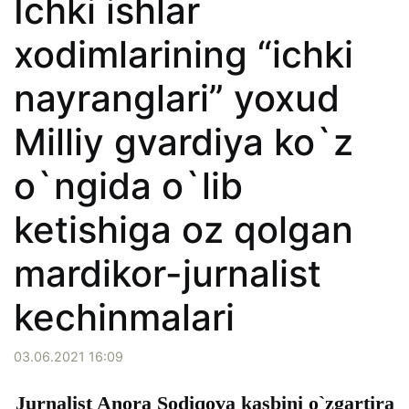
Ichki ishlar
xodimlarining “ichki
nayranglari” yoxud
Milliy gvardiya ko`z
o`ngida o`lib
ketishiga oz qolgan
mardikor-jurnalist
kechinmalari
03.06.2021 16:09
Jurnalist Anora Sodiqova kasbini o`zgartira