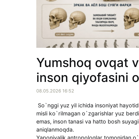
Yumshoq ovqat v
inson qiyofasini
08.05.2026 16:52
So`nggi yuz yil ichida insoniyat hayoti
misli ko`rilmagan o`zgarishlar yuz berd
emas, inson tanasi va hatto bosh suyagi
aniqlanmoqda.
Yaponiyalik antropologlar tomonidan o`