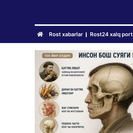
Rost xabarlar
Rost24 xalq port