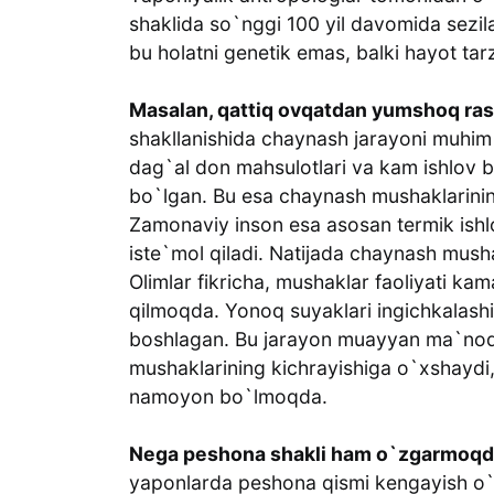
shaklida so`nggi 100 yil davomida sezila
bu holatni genetik emas, balki hayot tar
Masalan, qattiq ovqatdan yumshoq ras
shakllanishida chaynash jarayoni muhim r
dag`al don mahsulotlari va kam ishlov 
bo`lgan. Bu esa chaynash mushaklarining
Zamonaviy inson esa asosan termik ishl
iste`mol qiladi. Natijada chaynash mush
Olimlar fikricha, mushaklar faoliyati ka
qilmoqda. Yonoq suyaklari ingichkalashi
boshlagan. Bu jarayon muayyan ma`nod
mushaklarining kichrayishiga o`xshaydi,
namoyon bo`lmoqda.
Nega peshona shakli ham o`zgarmoq
yaponlarda peshona qismi kengayish o`r