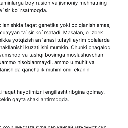
itaminlarga boy rasion va jismoniy mehnatning
ta`sir ko`rsatmoqda.
llanishida faqat genetika yoki oziqlanish emas,
m muayyan ta`sir ko`rsatadi. Masalan, o`zbek
ikka yotqizish an`anasi tufayli ayrim bolalarda
akllanishi kuzatilishi mumkin. Chunki chaqaloq
da yumshoq va tashqi bosimga moslashuvchan
y muammo hisoblanmaydi, ammo u muhit va
llanishida qanchalik muhim omil ekanini
 faqat hayotimizni engillashtiribgina qolmay,
-sekin qayta shakllantirmoqda.
г хоҳишингизга кўра ҳар қандай маълумот сир