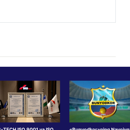
-TECH ISO 9001 va ISO
«Bunyodkor»ning Navoiyg