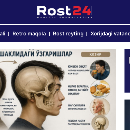
ali
Retro maqola
Rost reyting
Xorijdagi vatan