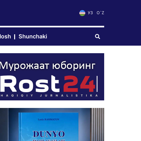
УЗ
O`Z
dosh
Shunchaki