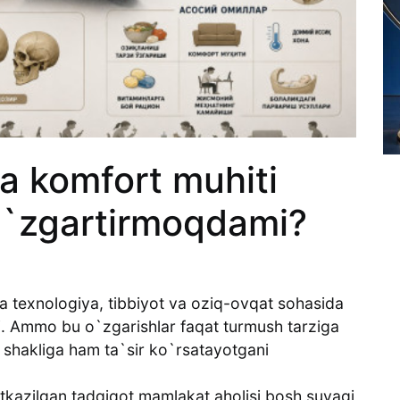
a komfort muhiti
 o`zgartirmoqdami?
da texnologiya, tibbiyot va oziq-ovqat sohasida
i. Ammo bu o`zgarishlar faqat turmush tarziga
 shakliga ham ta`sir ko`rsatayotgani
tkazilgan tadqiqot mamlakat aholisi bosh suyagi