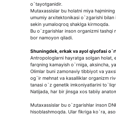
o`tayotganidir.
Mutaxassislar bu holatni miya hajmining 
umumiy arxitektonikasi o`zgarishi bilan
sekin yumaloqroq shaklga kirmoqda.
Bu o`zgarishlar inson organizmi tashqi 
bor namoyon qiladi.
Shuningdek, erkak va ayol qiyofasi o`
Antropologlarni hayratga solgan holat, 
farqning kamayish o`rniga, aksincha, y
Olimlar buni zamonaviy tibbiyot va yaxsh
og`ir mehnat va kasalliklar organizm riv
tanasi o`z genetik imkoniyatlarini to`l
Natijada, har bir jinsga xos tabiiy anat
Mutaxassislar bu o`zgarishlar inson DN
hisoblashmoqda. Ular fikriga ko`ra, asos