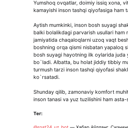
Yumshoq ovqatlar, doimiy issiq xona, v
kamayishi inson tashqi qiyofasiga ham 
Aytish mumkinki, inson bosh suyagi shak
balki bolalikdagi parvarish usullari ha
jamiyatida chaqaloqlarni uzoq vaqt besh
boshning orqa qismi nisbatan yapaloq sh
bosh suyagi hayotning ilk oylarida ju
bo`ladi. Albatta, bu holat jiddiy tibbi
turmush tarzi inson tashqi qiyofasi shak
ko`rsatadi.
Shunday qilib, zamonaviy komfort muhiti
inson tanasi va yuz tuzilishini ham asta
Тег:
@rost24_uz_bot
— Хабар йўлланг. Сизнин