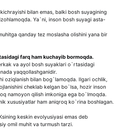
kichrayishi bilan emas, balki bosh suyagining
 izohlamoqda. Ya`ni, inson bosh suyagi asta-
muhitga qanday tez moslasha olishini yana bir
rtasidagi farq ham kuchayib bormoqda.
erkak va ayol bosh suyaklari o`rtasidagi
anada yaqqollashganidir.
i oziqlanish bilan bog`lamoqda. Ilgari ochlik,
ojlanishini cheklab kelgan bo`lsa, hozir inson
iqroq namoyon qilish imkoniga ega bo`lmoqda.
omik xususiyatlar ham aniqroq ko`rina boshlagan.
Ksining keskin evolyusiyasi emas deb
iy omil muhit va turmush tarzi.