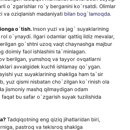
rli o`zgarishlar ro`y berganini ko`rsatdi. Olimlar
zi va oziqlanish madaniyati
bilan bog`lamoqda.
ionga o`tish.
Inson yuzi va jag` suyaklarining
ol o`ynaydi. Ilgari odamlar qattiq ildiz mevalar,
berilgan go`shtni uzoq vaqt chaynashga majbur
 doimiy faol ishlashini ta`minlagan.
ov berilgan, yumshoq va tayyor ovqatlarni
aklari avvalgidek kuchli ishlamay qo`ygan.
mayishi yuz suyaklarining shakliga ham ta`sir
b, yuz qismi nisbatan cho`zilgan ko`rinish ola
a jismoniy mashq qilmaydigan odam
 faqat bu safar o`zgarish suyak tuzilishida
da?
Tadqiqotning eng qiziq jihatlaridan biri,
niga, pastroq va tekisroq shaklga