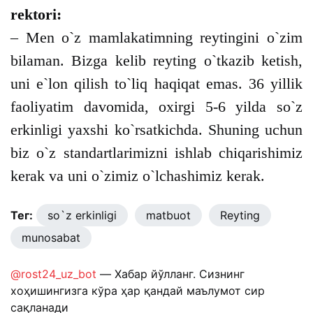
rektori:
– Men o`z mamlakatimning reytingini o`zim
bilaman. Bizga kelib reyting o`tkazib ketish,
uni e`lon qilish to`liq haqiqat emas. 36 yillik
faoliyatim davomida, oxirgi 5-6 yilda so`z
erkinligi yaxshi ko`rsatkichda. Shuning uchun
biz o`z standartlarimizni ishlab chiqarishimiz
kerak va uni o`zimiz o`lchashimiz kerak.
Тег:
so`z erkinligi
matbuot
Reyting
munosabat
@rost24_uz_bot
— Хабар йўлланг. Сизнинг
хоҳишингизга кўра ҳар қандай маълумот сир
сақланади