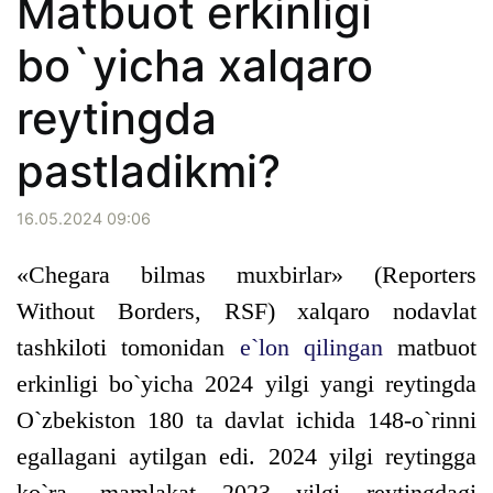
Matbuot erkinligi
bo`yicha xalqaro
reytingda
pastladikmi?
16.05.2024 09:06
«Chegara bilmas muxbirlar» (Reporters
Without Borders, RSF) xalqaro nodavlat
tashkiloti tomonidan
e`lon qilingan
matbuot
erkinligi bo`yicha 2024 yilgi yangi reytingda
O`zbekiston 180 ta davlat ichida 148-o`rinni
egallagani aytilgan edi. 2024 yilgi reytingga
ko`ra, mamlakat 2023 yilgi reytingdagi