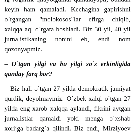
keyin ham qamaladi. Kechagina gapirishni
o`rgangan "molokosos"lar efirga chiqib,
xalqqa aql o`rgata boshladi. Biz 30 yil, 40 yil
jurnalistikaning nonini eb, endi nom
qozonyapmiz.
– O`tgan yilgi va bu yilgi so`z erkinligida
qanday farq bor?
– Biz hali o`tgan 27 yilda demokratik jamiyat
qurdik, deyolmaymiz. O`zbek xalqi o`tgan 27
yilda eng xarob xalqqa aylandi, fikrini aytgan
jurnalistlar qamaldi yoki menga o`xshab
xorijga badarg`a qilindi. Biz endi, Mirziyoev