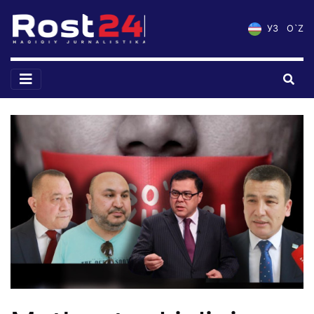
УЗ
O`Z