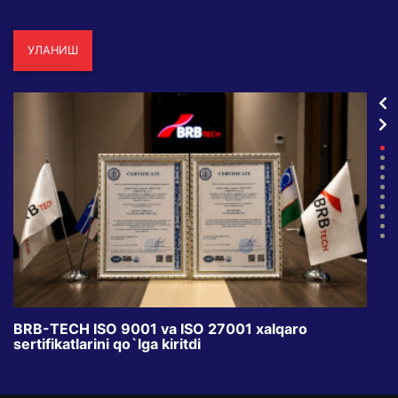
УЛАНИШ
BRB-TECH ISO 9001 va ISO 27001 xalqaro
«Bun
sertifikatlarini qo`lga kiritdi
klub