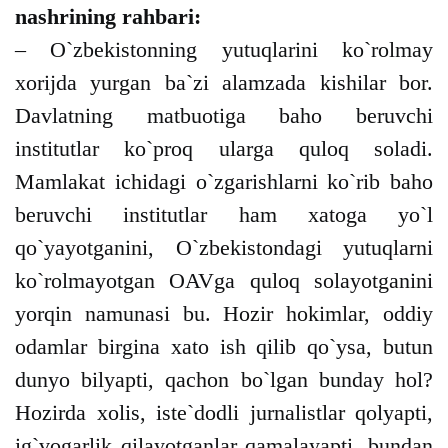
nashrining rahbari:
– O`zbekistonning yutuqlarini ko`rolmay
xorijda yurgan ba`zi alamzada kishilar bor.
Davlatning matbuotiga baho beruvchi
institutlar ko`proq ularga quloq soladi.
Mamlakat ichidagi o`zgarishlarni ko`rib baho
beruvchi institutlar ham xatoga yo`l
qo`yayotganini, O`zbekistondagi yutuqlarni
ko`rolmayotgan OAVga quloq solayotganini
yorqin namunasi bu. Hozir hokimlar, oddiy
odamlar birgina xato ish qilib qo`ysa, butun
dunyo bilyapti, qachon bo`lgan bunday hol?
Hozirda xolis, iste`dodli jurnalistlar qolyapti,
ig`vogarlik qilayotganlar qamalayapti, bundan