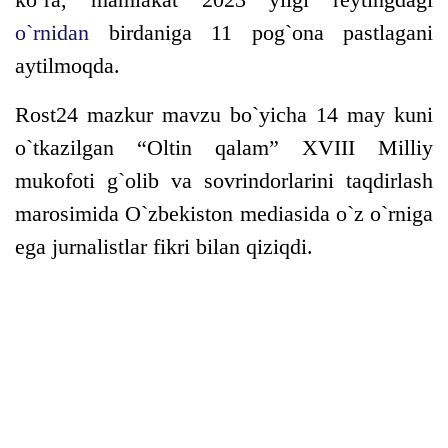
o`rnidan
birdaniga 11 pog`ona pastlagani
aytilmoqda.
Rost24 mazkur mavzu bo`yicha 14 may kuni
o`tkazilgan “Oltin qalam” XVIII Milliy
mukofoti g`olib va sovrindorlarini taqdirlash
marosimida O`zbekiston mediasida o`z o`rniga
ega jurnalistlar fikri bilan qiziqdi.