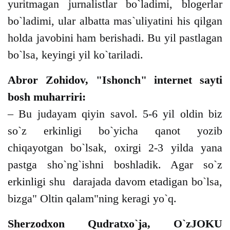
yuritmagan jurnalistlar bo`ladimi, blogerlar
bo`ladimi, ular albatta mas`uliyatini his qilgan
holda javobini ham berishadi. Bu yil pastlagan
bo`lsa, keyingi yil ko`tariladi.
Abror Zohidov, "Ishonch" internet sayti
bosh muharriri:
– Bu judayam qiyin savol. 5-6 yil oldin biz
so`z erkinligi bo`yicha qanot yozib
chiqayotgan bo`lsak, oxirgi 2-3 yilda yana
pastga sho`ng`ishni boshladik. Agar so`z
erkinligi shu darajada davom etadigan bo`lsa,
bizga" Oltin qalam"ning keragi yo`q.
Sherzodxon Qudratxo`ja, O`zJOKU