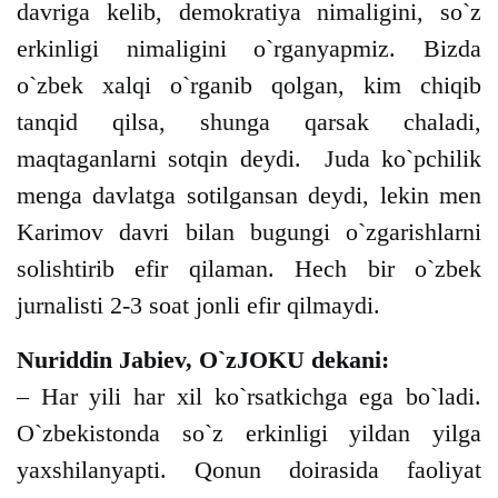
davriga kelib, demokratiya nimaligini, so`z
erkinligi nimaligini o`rganyapmiz. Bizda
o`zbek xalqi o`rganib qolgan, kim chiqib
tanqid qilsa, shunga qarsak chaladi,
maqtaganlarni sotqin deydi. Juda ko`pchilik
menga davlatga sotilgansan deydi, lekin men
Karimov davri bilan bugungi o`zgarishlarni
solishtirib efir qilaman. Hech bir o`zbek
jurnalisti 2-3 soat jonli efir qilmaydi.
Nuriddin Jabiev, O`zJOKU dekani:
– Har yili har xil ko`rsatkichga ega bo`ladi.
O`zbekistonda so`z erkinligi yildan yilga
yaxshilanyapti. Qonun doirasida faoliyat