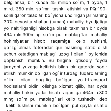
belgilansa, bir kunda 45 million so`m, 1 oyda, 1
mlrd. 350 mln. so`mni tashkil etishini va PQ-190-
sonli qaror talablari bo`yicha undirilgan jarimaning
30% bevosita shahar (tuman) mahalliy byudjetiga
yo`naltirilganligi hisobga olsak taxminan bir oyda
464 mln.300ming so`m pul mablag`lari mahalliy
hokimiyatlar hisob raqamiga kelib tushishi,
qo`zg`almas fotoradar qurilmasining sotib olish
uchun ketadigan mablag` uzog`i bilan 1 oy ichida
qoplanishi mumkin. Bu birgina iqtisodiy foyda
jarayoni yuzaga keltirish bilan bir qatorda sodir
etilishi mumkin bo`lgan og`ir turdagi fuqarolarning
o`limi bilan bog`liq bo`lgan yo`l-transport
hodisalarni oldini olishga xizmat qilib, har oyda
mahalliy hokimiyatlar hisob raqamiga 464mln.300
ming so`m pul mablag`lari kelib tushadi», deb
kelib tushishi mumkin bo`lgan pul qayta eslatib