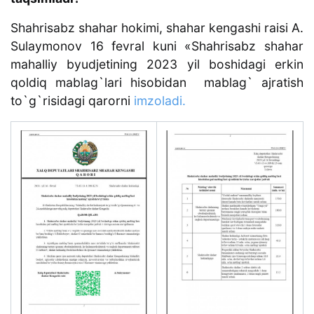
Shahrisabz shahar hokimi, shahar kengashi raisi A.
Sulaymonov 16 fevral kuni «Shahrisabz shahar
mahalliy byudjetining 2023 yil boshidagi erkin
qoldiq mablag`lari hisobidan mablag` ajratish
to`g`risidagi qarorni
imzoladi
.