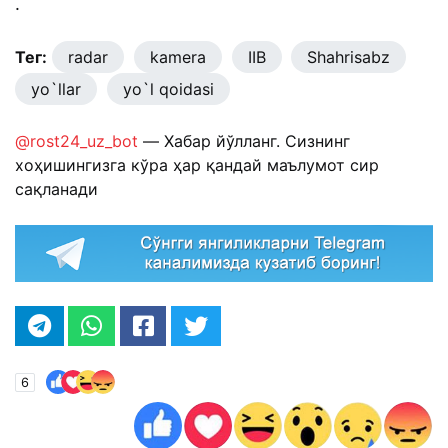
.
Тег:
radar
kamera
IIB
Shahrisabz
yo`llar
yo`l qoidasi
@rost24_uz_bot
— Хабар йўлланг. Сизнинг
хоҳишингизга кўра ҳар қандай маълумот сир
сақланади
6