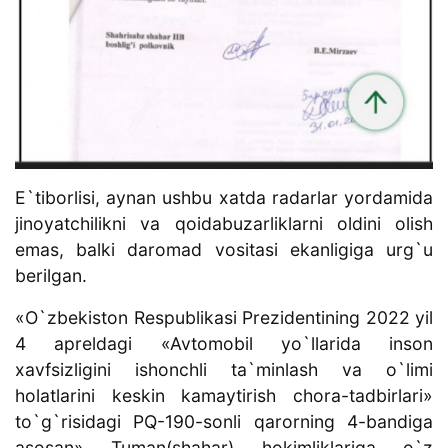
E`tiborlisi, aynan ushbu xatda radarlar yordamida
jinoyatchilikni va qoidabuzarliklarni oldini olish
emas, balki daromad vositasi ekanligiga urg`u
berilgan.
«O`zbekiston Respublikasi Prezidentining 2022 yil
4 apreldagi «Avtomobil yo`llarida inson
xavfsizligini ishonchli ta`minlash va o`limi
holatlarini keskin kamaytirish chora-tadbirlari»
to`g`risidagi PQ-190-sonli qarorning 4-bandiga
asosan» Tuman(shahar) hokimliklariga o`z