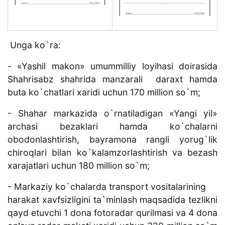
Unga ko`ra:
- «Yashil makon» umummilliy loyihasi doirasida
Shahrisabz shahrida manzarali daraxt hamda
buta ko`chatlari xaridi uchun 170 million so`m;
- Shahar markazida o`rnatiladigan «Yangi yil»
archasi bezaklari hamda ko`chalarni
obodonlashtirish, bayramona rangli yorug`lik
chiroqlari bilan ko`kalamzorlashtirish va bezash
xarajatlari uchun 180 million so`m;
- Markaziy ko`chalarda transport vositalarining
harakat xavfsizligini ta`minlash maqsadida tezlikni
qayd etuvchi 1 dona fotoradar qurilmasi va 4 dona