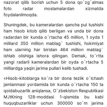
nazorat qilib borish uchun 5 dona qo`zg`almas
foto radar moslamalardan xizmatda
foydalanilmoqda.
Shuningdek, bu kameralardan qancha pul tushishi
ham hisob kitob qilib berilgan va unda bir dona
radardan bir kunda o`rtacha 45 million, 1 oyda 1
milliard 350 million mablag` tushishi, hokimiyat
ham ularning har biridan 464 million mablag`
ishlab olishiga ishora qilingan. Demak, to`rtta
yangi radarli kameralardan bir oyda o`rtacha 5
milliardga yaqin jarima pullari kelib tushadi.
«Hisob-kitoblarga ko`ra bir dona tezlik o`lchash
jamlanmasi yordamida bir kunda o`rtacha 150 ta
qoidabuzarlik aniqlansa, O`zbekiston Respublikasi
MJtKning 128-moddasi 1-qismida bu kabi
huquqbuzarliklar uchun 300000 so`m jarima