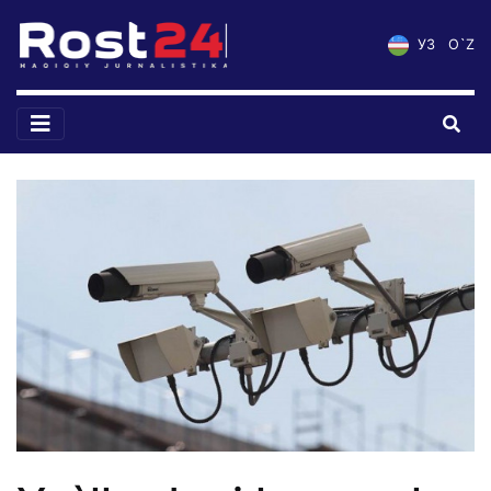
УЗ
O`Z