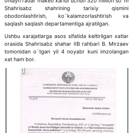
onlayn radar maketi xaridi uchun 320 million so`m
Shahrisabz shahrining tarixiy qismini
obodonlashtirish, ko`kalamzorlashtirish va
saqlash saqlash departamentiga ajratilgan.
Ushbu xarajatlarga asos sifatida keltirilgan xatlar
orasida Shahrisabz shahar IIB rahbari B. Mirzaev
tomonidan o`tgan yil 4 noyabr kuni imzolangan
xat ham bor.