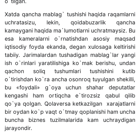
o`tilgan.
Xatda qancha mablag` tushishi haqida raqamlarni
uchratasizu, lekin, qoidabuzarlik qancha
kamaygani haqida ma`lumotlarni uchratmaysiz. Bu
esa kameralarni o`rnatishdan asosiy maqsad
iqtisodiy foyda ekanda, degan xulosaga keltirishi
tabiiy. Jarimalardan tushadigan mablag`lar yangi
ish o`rinlari yaratilishiga ko`mak berishu, undan
qachon soliq tushumlari tushishini kutib
o`tirishdan ko`ra ancha osonroq tuyulgan shekilli,
bu «foydali» g`oya uchun shahar deputatlar
kengashi ham ortiqcha e`tirozsiz qabul qilib
qo`ya qolgan. Qolaversa ketkazilgan xarajatlarni
bir oydan ko`p vaqt o`tmay qoplanishi ham uncha
buncha biznes tuzilmalarida kam uchraydigan
jarayondir.