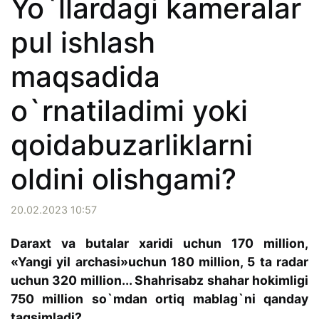
Yo`llardagi kameralar
pul ishlash
maqsadida
o`rnatiladimi yoki
qoidabuzarliklarni
oldini olishgami?
20.02.2023 10:57
Daraxt va butalar xaridi uchun 170 million,
«Yangi yil archasi»uchun 180 million, 5 ta radar
uchun 320 million... Shahrisabz shahar hokimligi
750 million so`mdan ortiq mablag`ni qanday
taqsimladi?