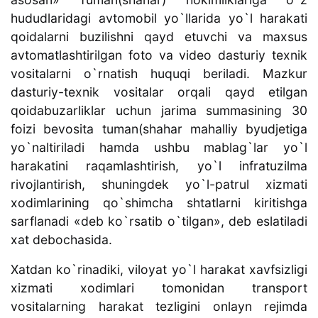
hududlaridagi avtomobil yo`llarida yo`l harakati
qoidalarni buzilishni qayd etuvchi va maxsus
avtomatlashtirilgan foto va video dasturiy texnik
vositalarni o`rnatish huquqi beriladi. Mazkur
dasturiy-texnik vositalar orqali qayd etilgan
qoidabuzarliklar uchun jarima summasining 30
foizi bevosita tuman(shahar mahalliy byudjetiga
yo`naltiriladi hamda ushbu mablag`lar yo`l
harakatini raqamlashtirish, yo`l infratuzilma
rivojlantirish, shuningdek yo`l-patrul xizmati
xodimlarining qo`shimcha shtatlarni kiritishga
sarflanadi «deb ko`rsatib o`tilgan», deb eslatiladi
xat debochasida.
Xatdan ko`rinadiki, viloyat yo`l harakat xavfsizligi
xizmati xodimlari tomonidan transport
vositalarning harakat tezligini onlayn rejimda