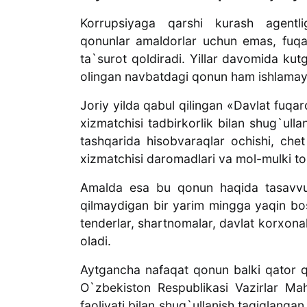
Korrupsiyaga qarshi kurash agentli
qonunlar amaldorlar uchun emas, fuqar
ta`surot qoldiradi. Yillar davomida kut
olingan navbatdagi qonun ham ishlamay
Joriy yilda qabul qilingan «Davlat fuqa
xizmatchisi tadbirkorlik bilan shug`ulla
tashqarida hisobvaraqlar ochishi, chet
xizmatchisi daromadlari va mol-mulki to
Amalda esa bu qonun haqida tasavv
qilmaydigan bir yarim mingga yaqin bo
tenderlar, shartnomalar, davlat korxonala
oladi.
Aytgancha nafaqat qonun balki qator q
O`zbekiston Respublikasi Vazirlar Ma
faoliyati bilan shug`ullanish taqiqlang