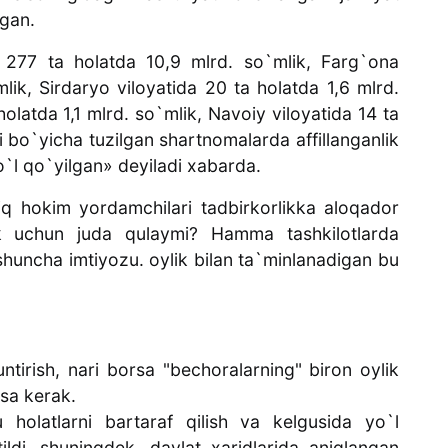
lgan.
 277 ta holatda 10,9 mlrd. so`mlik, Farg`ona
mlik, Sirdaryo viloyatida 20 ta holatda 1,6 mlrd.
olatda 1,1 mlrd. so`mlik, Navoiy viloyatida 14 ta
i bo`yicha tuzilgan shartnomalarda affillanganlik
o`l qo`yilgan» deyiladi xabarda.
iq hokim yordamchilari tadbirkorlikka aloqador
k uchun juda qulaymi? Hamma tashkilotlarda
shuncha imtiyozu. oylik bilan ta`minlanadigan bu
untirish, nari borsa "bechoralarning" biron oylik
lsa kerak.
u holatlarni bartaraf qilish va kelgusida yo`l
ldi, shuningdek, davlat xaridlarida aniqlangan