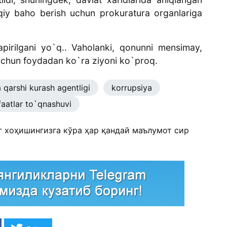
uqiy baho berish uchun prokuratura organlariga
apirilgani yo`q.. Vaholanki, qonunni mensimay,
chun foydadan ko`ra ziyoni ko`proq.
 qarshi kurash agentligi
korrupsiya
aatlar to`qnashuvi
г хоҳишингизга кўра ҳар қандай маълумот сир