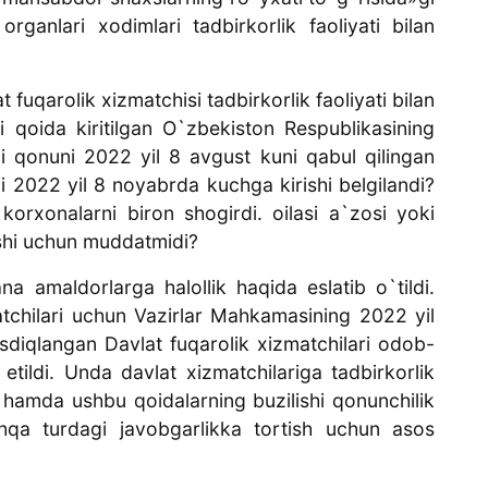
ganlari xodimlari tadbirkorlik faoliyati bilan
 fuqarolik xizmatchisi tadbirkorlik faoliyati bilan
i qoida kiritilgan O`zbekiston Respublikasining
gi qonuni 2022 yil 8 avgust kuni qabul qilingan
 2022 yil 8 noyabrda kuchga kirishi belgilandi?
korxonalarni biron shogirdi. oilasi a`zosi yoki
ishi uchun muddatmidi?
a amaldorlarga halollik haqida eslatib o`tildi.
tchilari uchun Vazirlar Mahkamasining 2022 yil
sdiqlangan Davlat fuqarolik xizmatchilari odob-
etildi. Unda davlat xizmatchilariga tadbirkorlik
hi hamda ushbu qoidalarning buzilishi qonunchilik
shqa turdagi javobgarlikka tortish uchun asos