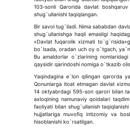
103-sonli Qarorida davlat boshqaruv or
shug`ullanishi taqiqlangan.
Bir savol tug`iladi. Nima sababdan davlat
shug`ullanishga haqli emasligi haqidag
«Davlat fuqarolik xizmati to`g`risida»
bo`lsada, oradan uch oy o`tgach, ya`ni
Bu amaldorlar o`zlarining nomlaridagi 
qaysidir qarindoshi nomiga o`tkazib ol
Yaqindagina e`lon qilingan qarorda yan
Qonunlarga itoat etmagan davlat xizma
14 oktyabrdagi 595-son qarori bilan ta
axloqining namunaviy qoidalari taqdim 
faoliyati bilan shug`ullanish taqiqlanis
hujjatlariga muvofiq intizomiy va bo
hisoblanishi ko`rsatilgan.