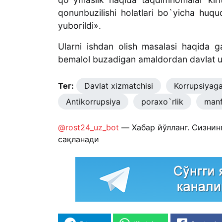
qonunbuzilishi holatlari bo`yicha huq
yuborildi».
Ularni ishdan olish masalasi haqida g
bemalol buzadigan amaldordan davlat u
Тег:
Davlat xizmatchisi
Korrupsiyaga
Antikorrupsiya
poraxo`rlik
manf
@rost24_uz_bot
— Хабар йўлланг. Сизнин
сақланади