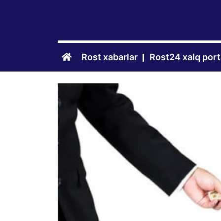
Rost xabarlar
Rost24 xalq port