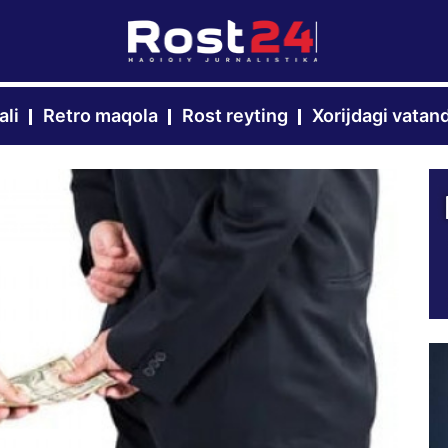
ali
Retro maqola
Rost reyting
Xorijdagi vatan