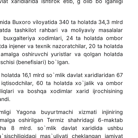
lat xaridlarida ishtirok etib, g`olib bo`lganligi
ida Buxoro viloyatida 340 ta holatda 34,3 mlrd
atda tashkilot rahbari va moliyaviy masalalar
a buxgalteriya xodimlari, 24 ta holatda ombor
tda injener va texnik nazoratchilar, 20 ta holatda
 amalga oshiruvchi yuristlar va qolgan holatda
schisi (benefisiari) bo`lgan.
holatda 16,1 mlrd so`mlik davlat xaridlaridan 67
iqtisodchilar, 60 ta holatda xo`jalik va ombor
iqlari va boshqa xodimlar xarid ijrochisining
andi.
mligi Yagona buyurtmachi xizmati injiniring
malga oshirilgan Termiz shahridagi 6-maktab
yicha 8 mlrd. so`mlik davlat xaridida ushbu
sischiligidagi mas`uliyati cheklangan jamiyat