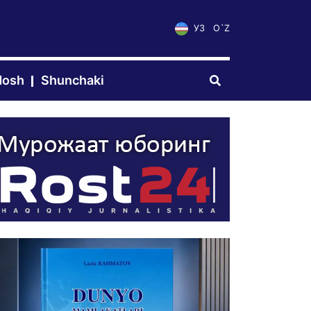
УЗ
O`Z
dosh
Shunchaki