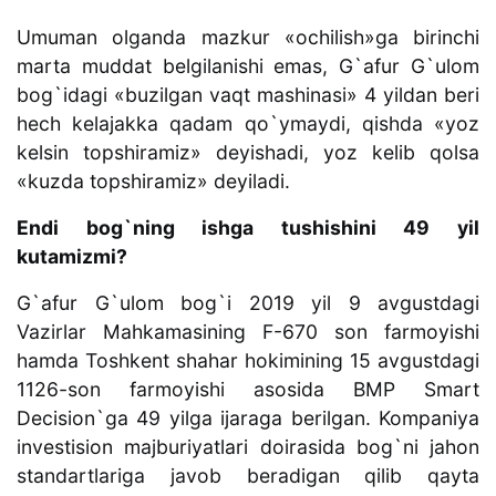
Umuman olganda mazkur «ochilish»ga birinchi
marta muddat belgilanishi emas, G`afur G`ulom
bog`idagi «buzilgan vaqt mashinasi» 4 yildan beri
hech kelajakka qadam qo`ymaydi, qishda «yoz
kelsin topshiramiz» deyishadi, yoz kelib qolsa
«kuzda topshiramiz» deyiladi.
Endi bog`ning ishga tushishini 49 yil
kutamizmi?
G`afur G`ulom bog`i 2019 yil 9 avgustdagi
Vazirlar Mahkamasining F-670 son farmoyishi
hamda Toshkent shahar hokimining 15 avgustdagi
1126-son farmoyishi asosida BMP Smart
Decision`ga 49 yilga ijaraga berilgan. Kompaniya
investision majburiyatlari doirasida bog`ni jahon
standartlariga javob beradigan qilib qayta