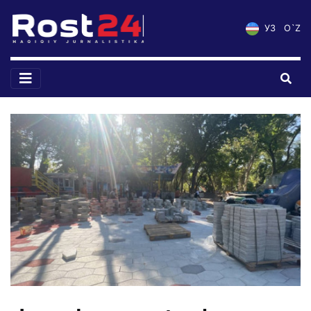
УЗ
O`Z