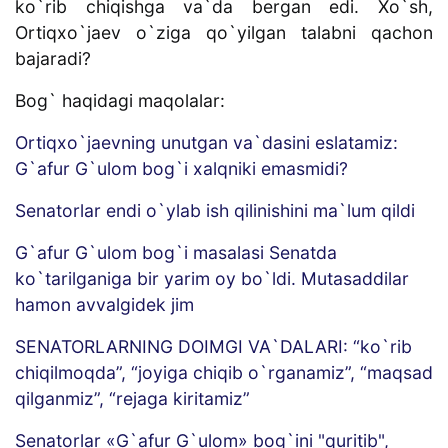
ko`rib chiqishga va`da bergan edi. Xo`sh,
Ortiqxo`jaev o`ziga qo`yilgan talabni qachon
bajaradi?
Bog` haqidagi maqolalar:
Ortiqxo`jaevning unutgan va`dasini eslatamiz:
G`afur G`ulom bog`i xalqniki emasmidi?
Senatorlar endi o`ylab ish qilinishini ma`lum qildi
G`afur G`ulom bog`i masalasi Senatda
ko`tarilganiga bir yarim oy bo`ldi. Mutasaddilar
hamon avvalgidek jim
SENATORLARNING DOIMGI VA`DALARI: “ko`rib
chiqilmoqda”, “joyiga chiqib o`rganamiz”, “maqsad
qilganmiz”, “rejaga kiritamiz”
Senatorlar «G`afur G`ulom» bog`ini "quritib",