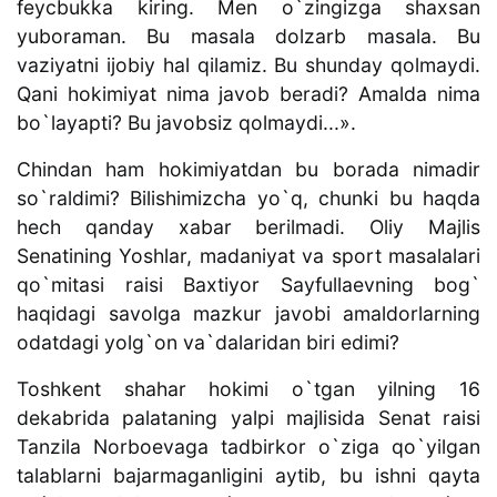
feycbukka kiring. Men o`zingizga shaxsan
yuboraman. Bu masala dolzarb masala. Bu
vaziyatni ijobiy hal qilamiz. Bu shunday qolmaydi.
Qani hokimiyat nima javob beradi? Amalda nima
bo`layapti? Bu javobsiz qolmaydi...».
Chindan ham hokimiyatdan bu borada nimadir
so`raldimi? Bilishimizcha yo`q, chunki bu haqda
hech qanday xabar berilmadi. Oliy Majlis
Senatining Yoshlar, madaniyat va sport masalalari
qo`mitasi raisi Baxtiyor Sayfullaevning bog`
haqidagi savolga mazkur javobi amaldorlarning
odatdagi yolg`on va`dalaridan biri edimi?
Toshkent shahar hokimi o`tgan yilning 16
dekabrida palataning yalpi majlisida Senat raisi
Tanzila Norboevaga tadbirkor o`ziga qo`yilgan
talablarni bajarmaganligini aytib, bu ishni qayta