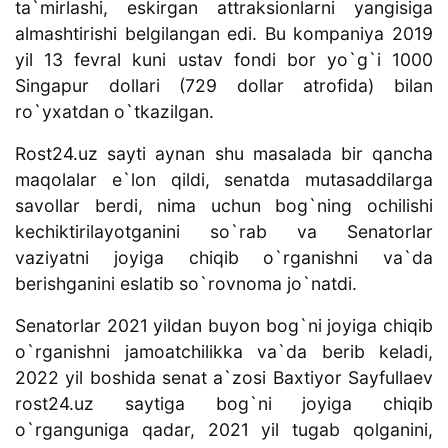
ta`mirlashi, eskirgan attraksionlarni yangisiga
almashtirishi belgilangan edi. Bu kompaniya 2019
yil 13 fevral kuni ustav fondi bor yo`g`i 1000
Singapur dollari (729 dollar atrofida) bilan
ro`yxatdan o`tkazilgan.
Rost24.uz sayti aynan shu masalada bir qancha
maqolalar e`lon qildi, senatda mutasaddilarga
savollar berdi, nima uchun bog`ning ochilishi
kechiktirilayotganini so`rab va Senatorlar
vaziyatni joyiga chiqib o`rganishni va`da
berishganini eslatib so`rovnoma jo`natdi.
Senatorlar 2021 yildan buyon bog`ni joyiga chiqib
o`rganishni jamoatchilikka va`da berib keladi,
2022 yil boshida senat a`zosi Baxtiyor Sayfullaev
rost24.uz saytiga bog`ni joyiga chiqib
o`rganguniga qadar, 2021 yil tugab qolganini,