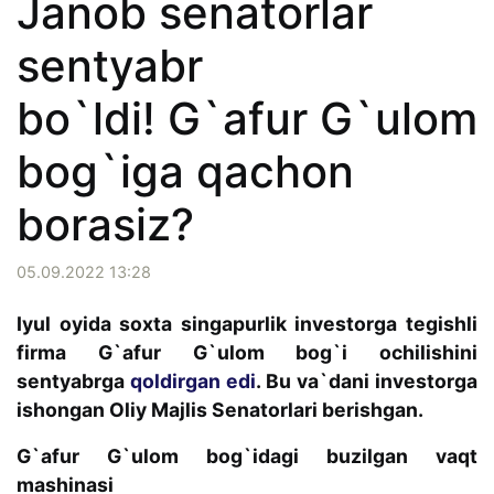
Janob senatorlar
sentyabr
bo`ldi! G`afur G`ulom
bog`iga qachon
borasiz?
05.09.2022 13:28
Iyul oyida soxta singapurlik investorga tegishli
firma G`afur G`ulom bog`i ochilishini
sentyabrga
qoldirgan edi
. Bu va`dani investorga
ishongan Oliy Majlis Senatorlari berishgan.
G`afur G`ulom bog`idagi buzilgan vaqt
mashinasi