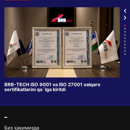
BRB-TECH ISO 9001 va ISO 27001 xalqaro
«Bun
sertifikatlarini qo`lga kiritdi
klub
Биз ҳақимизда