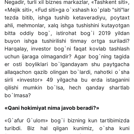
Negadir, turli xil biznes markazlar, «Tashkent siti»,
«Mejik siti», «Fud siti»ga o`xshash ko`plab "siti"lar
tezda bitib, ishga tushib ketaveradiyu, poytaxt
ahli, mehmonlar, xalq ishga tushishini kutayotgan
bitta oddiy bog`, istirohat bog`i 2019 yildan
buyon ishga tushirilishi tinmay ortga suriladi?
Harqalay, investor bog`ni faqat kovlab tashlash
uchun ijaraga olmagandir? Agar bog`ning tagida
er osti boyliklari bo`lgandayam shu paytgacha
allaqachon qazib olingan bo`lardi, nahotki o`sha
sirli «investor» 49 yilgacha bu erda istaganini
qilishi mumkin bo`lsa, hech qanday shartlab
bo`lmasa?
«Qani hokimiyat nima javob beradi?»
«G`afur G`ulom» bog`i bizning kun tartibimizda
turibdi. Biz hal qilgan kunimiz, o`sha kuni