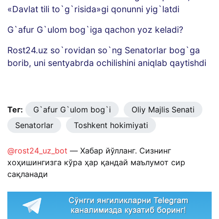
«Davlat tili to`g`risida»gi qonunni yig`latdi
G`afur G`ulom bog`iga qachon yoz keladi?
Rost24.uz so`rovidan so`ng Senatorlar bog`ga
borib, uni sentyabrda ochilishini aniqlab qaytishdi
Тег:
G`afur G`ulom bog`i
Oliy Majlis Senati
Senatorlar
Toshkent hokimiyati
@rost24_uz_bot
— Хабар йўлланг. Сизнинг
хоҳишингизга кўра ҳар қандай маълумот сир
сақланади