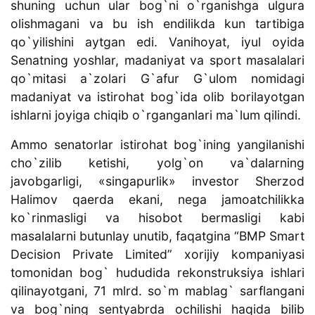
shuning uchun ular bog`ni o`rganishga ulgura
olishmagani va bu ish endilikda kun tartibiga
qo`yilishini aytgan edi. Vanihoyat, iyul oyida
Senatning yoshlar, madaniyat va sport masalalari
qo`mitasi a`zolari G`afur G`ulom nomidagi
madaniyat va istirohat bog`ida olib borilayotgan
ishlarni joyiga chiqib o`rganganlari ma`lum qilindi.
Ammo senatorlar istirohat bog`ining yangilanishi
cho`zilib ketishi, yolg`on va`dalarning
javobgarligi, «singapurlik» investor Sherzod
Halimov qaerda ekani, nega jamoatchilikka
ko`rinmasligi va hisobot bermasligi kabi
masalalarni butunlay unutib, faqatgina “BMP Smart
Decision Private Limited” xorijiy kompaniyasi
tomonidan bog` hududida rekonstruksiya ishlari
qilinayotgani, 71 mlrd. so`m mablag` sarflangani
va bog`ning sentyabrda ochilishi haqida bilib